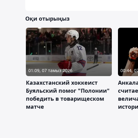
Оқи отырыңыз
01:09, 07 тамыз 2026
00:44, 
Казахстанский хоккеист
Анкала
Буяльский помог "Полонии"
счита
победить в товарищеском
велич
матче
истор