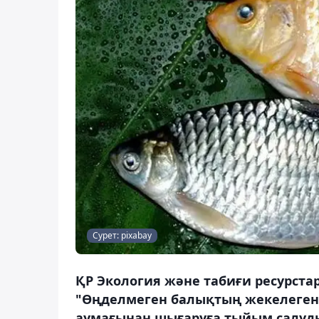
Сурет: pixabay
ҚР Экология және табиғи ресурста
"Өңделмеген балықтың жекелеген 
аумағынан шығаруға тыйым салуды 