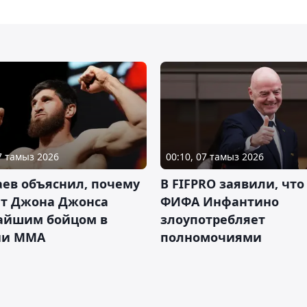
07 тамыз 2026
00:10, 07 тамыз 2026
ев объяснил, почему
В FIFPRO заявили, что
ет Джона Джонса
ФИФА Инфантино
айшим бойцом в
злоупотребляет
ии ММА
полномочиями