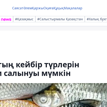
Саясат
Әлем
Қаржы
Оқиға
Құқық
Мақалалар
#Қазақмыс
#Салыстырмалы Қазақстан
#Халық бухг
ың кейбір түрлерін
м салынуы мүмкін