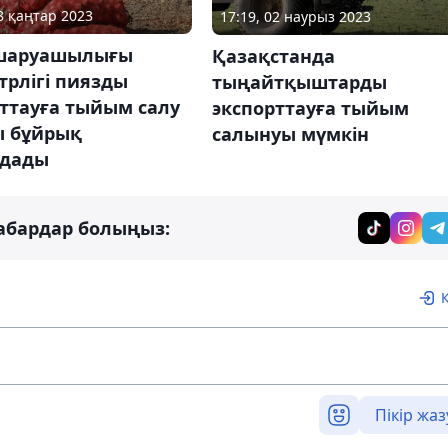
18 қаңтар 2023
17:19, 02 наурыз 2023
шаруашылығы
Қазақстанда
рлігі пиязды
тыңайтқыштарды
ттауға тыйым салу
экспорттауға тыйым
ы бұйрық
салынуы мүмкін
дады
абардар болыңыз:
Пікір жаз