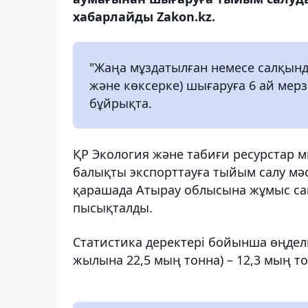
хабарлайды Zakon.kz.
"Жаңа мұздатылған немесе салқын
және көксерке) шығаруға 6 ай мерзі
бұйрықта.
ҚР Экология және табиғи ресурстар ми
балықты экспорттауға тыйым салу мә
қарашада Атырау облысына жұмыс са
пысықталды.
Статистика деректері бойынша өңдел
жылына 22,5 мың тонна) – 12,3 мың то