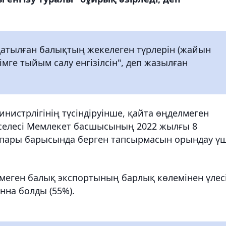
датылған балықтың жекелеген түрлерін (жайын
мге тыйым салу енгізілсін", деп жазылған
нистрлігінің түсіндіруінше, қайта өңделмеген
селесі Мемлекет басшысының 2022 жылғы 8
пары барысында берген тапсырмасын орындау үш
меген балық экспортының барлық көлемінен үлесі
нна болды (55%).