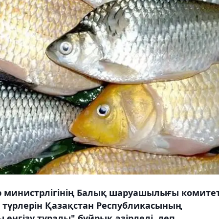
р министрлігінің Балық шаруашылығы комитет
түрлерін Қазақстан Республикасының
енгізу туралы" бұйрық әзірледі, деп