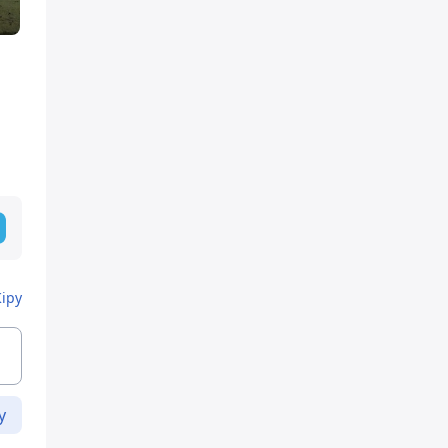
Кіру
у