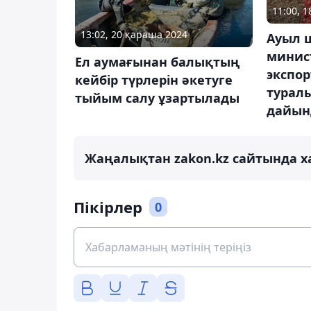
11:00, 
13:02, 20 қараша 2024
Ауыл 
минист
Ел аумағынан балықтың
экспор
кейбір түрлерін әкетуге
турал
тыйым салу ұзартылады
дайын
Жаңалықтан zakon.kz сайтында х
Пікірлер
0