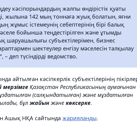
ңдеу кәсіпорындардың жалпы өндірістік қуаты
ді, жылына 142 мың тоннаға жуық болатын, яғни
ың жұмыс істемеунің себептерінің бірі балық
мәселе бойынша теңдестірілген және ұтымды
ық шаруашылығы субъектілерімен, бизнес
араптармен шектеулер енгізу мәселесін талқылау
, – деп түсіндірді ведомство.
да айтылған кәсіпкерлік субъектілерінің пікірле
й мерзімге
Қазақстан Республикасының аумағынан
 мұздатылған (салқындатылған) және мұздатылған
ылады, бұл
жайын
және
көксерке
.
шін Ашық НҚА сайтында
жарияланды
.