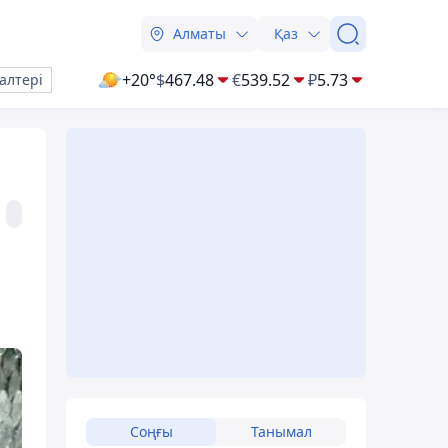
Алматы
Қаз
+20°
$
467.48
€
539.52
₽
5.73
алтері
Соңғы
Танымал