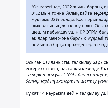
"Өз кезегінде, 2022 жылы барлық ө
31,2 мың тонна балық қайта өңдел
жүктеме 22% болды. Кәсіпорындард
шикізатының жетіспеушілігі. Осы 
шешім қабылдау үшін ҚР ЭТРМ бал
өкілдерімен және барлық мүдделі т
бойынша бірқатар кеңестер өткізді"
Осыған байланысты, талқылау барысын
ескере отырып, бастапқы кезеңде
6 а
экспорттағы үлесі 10% - дан аз жаңа
балықтардың экспортын шектеу ұсын
Құжат 14 наурызға дейін талқылау ү