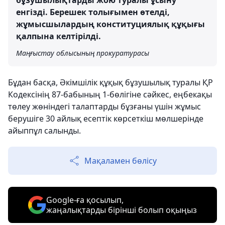
бұзушылықтарды жою туралы ұсыну
енгізді. Берешек толығымен өтелді,
жұмысшылардың конституциялық құқығы
қалпына келтірілді.
Маңғыстау облысының прокуратурасы
Бұдан басқа, Әкімшілік құқық бұзушылық туралы ҚР
Кодексінің 87-бабының 1-бөлігіне сәйкес, еңбекақы
төлеу жөніндегі талаптарды бұзғаны үшін жұмыс
берушіге 30 айлық есептік көрсеткіш мөлшерінде
айыппұл салынды.
Мақаламен бөлісу
Google-ға қосылып,
жаңалықтарды бірінші болып оқыңыз