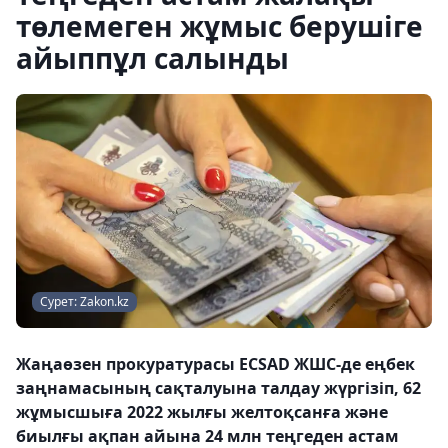
төлемеген жұмыс берушіге
айыппұл салынды
Сурет: Zakon.kz
Жаңаөзен прокуратурасы ECSAD ЖШС-де еңбек
заңнамасының сақталуына талдау жүргізіп, 62
жұмысшыға 2022 жылғы желтоқсанға және
биылғы ақпан айына 24 млн теңгеден астам