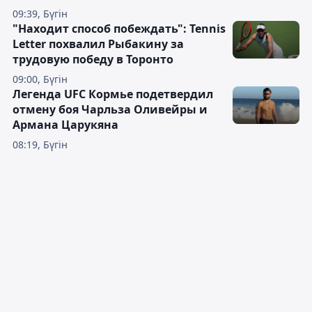
09:39, Бүгін
"Находит способ побеждать": Tennis
Letter похвалил Рыбакину за
трудовую победу в Торонто
09:00, Бүгін
Легенда UFC Кормье подетвердил
отмену боя Чарльза Оливейры и
Армана Царукяна
08:19, Бүгін