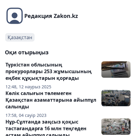
Редакция Zakon.kz
Қазақстан
Оқи отырыңыз
Түркістан облысының
прокурорлары 253 жұмысшының
еңбек құқықтарын қорғады
12:48, 12 наурыз 2025
Көлік салығын төлемеген
Қазақстан азаматтарына айыппұл
салынды
17:58, 04 сәуір 2023
Нұр-Сұлтанда заңсыз қоқыс
тастағандарға 16 млн теңгеден
астам айыппұл салынды