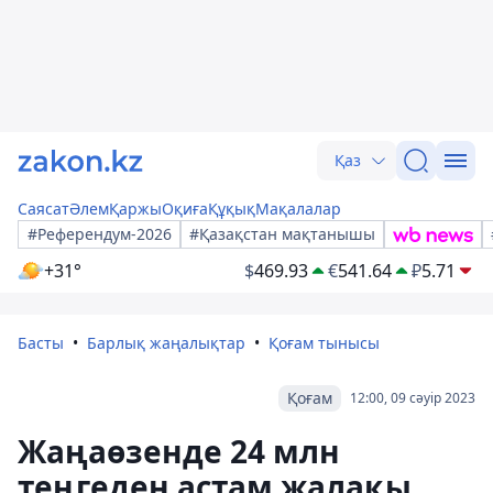
Қаз
Саясат
Әлем
Қаржы
Оқиға
Құқық
Мақалалар
#Референдум-2026
#Қазақстан мақтанышы
+31°
$
469.93
€
541.64
₽
5.71
Басты
Барлық жаңалықтар
Қоғам тынысы
Қоғам
12:00, 09 сәуір 2023
Жаңаөзенде 24 млн
теңгеден астам жалақы