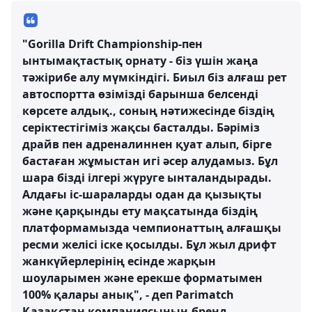
"Gorilla Drift Championship-пен
ынтымақтастық орнату - біз үшін жаңа
тәжірибе алу мүмкіндігі. Биыл біз алғаш рет
автоспортта өзімізді барынша белсенді
көрсете алдық., соның нәтижесінде біздің
серіктестігіміз жақсы басталды. Бәріміз
драйв пен адреналиннен қуат алып, бірге
бастаған жұмыстан игі әсер алудамыз. Бұл
шара бізді ілгері жүруге ынталандырады.
Алдағы іс-шараларды одан да қызықты
және қарқынды ету мақсатында біздің
платформамызда чемпионаттың алғашқы
ресми желісі іске қосылды. Бұл жыл дрифт
жанкүйерлерінің есінде жарқын
шоуларымен және ерекше форматымен
100% қалары анық", - деп Parimatch
Қазақстан компаниясының бренд-