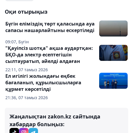
Оқи отырыңыз
Бүгін еліміздің төрт қаласында ауа
сапасы нашарлайтыны ескертіледі
09:07, Бүгін
"Қауіпсіз шотқа" ақша аудартқан:
БҚО-да электр есептегішін
сылтауратып, әйелді алдаған
22:11, 07 тамыз 2026
Ел игілігі жолындағы еңбек
бағаланып, құрылысшыларға
құрмет көрсетілді
21:36, 07 тамыз 2026
Жаңалықтан zakon.kz сайтында
хабардар болыңыз: