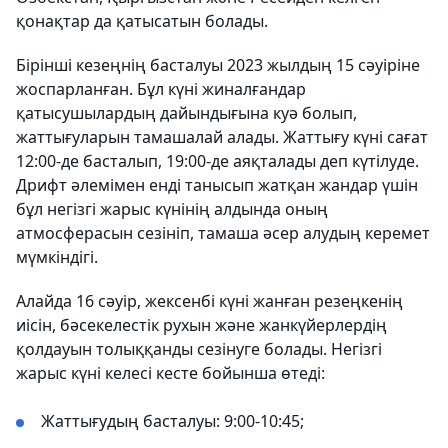
қонақтар да қатысатын болады.
Бірінші кезеңнің басталуы 2023 жылдың 15 сәуіріне
жоспарланған. Бұл күні жиналғандар
қатысушылардың дайындығына куә болып,
жаттығуларын тамашалай алады. Жаттығу күні сағат
12:00-де басталып, 19:00-де аяқталады деп күтілуде.
Дрифт әлемімен енді танысып жатқан жандар үшін
бұл негізгі жарыс күнінің алдында оның
атмосферасын сезініп, тамаша әсер алудың керемет
мүмкіндігі.
Алайда 16 сәуір, жексенбі күні жанған резеңкенің
иісін, бәсекелестік рухын және жанкүйерлердің
қолдауын толыққанды сезінуге болады. Негізгі
жарыс күні келесі кесте бойынша өтеді:
Жаттығудың басталуы: 9:00-10:45;