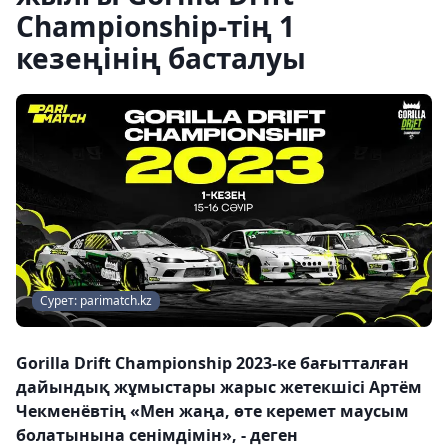
Championship-тің 1
кезеңінің басталуы
Сурет: parimatch.kz
Gorilla Drift Championship 2023-ке бағытталған
дайындық жұмыстары жарыс жетекшісі Артём
Чекменёвтің «Мен жаңа, өте керемет маусым
болатынына сенімдімін», - деген