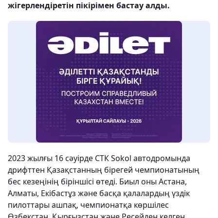
жігерлендіретін пікірімен бастау алды.
2023 жылғы 16 сәуірде СТК Sokol автодромында
дрифттен Қазақстанның бірегей чемпионатының
бес кезеңінің біріншісі өтеді. Биыл оны Астана,
Алматы, Екібастұз және басқа қалалардың үздік
пилоттары ашпақ, чемпионатқа көршілес
Өзбекстан, Қырғызстан және Ресейден келген