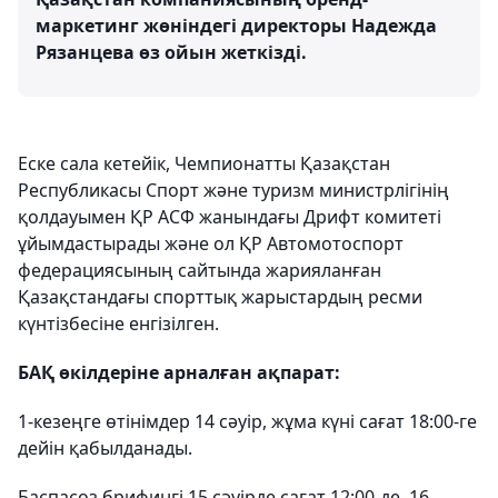
маркетинг жөніндегі директоры Надежда
Рязанцева өз ойын жеткізді.
Еске сала кетейік, Чемпионатты Қазақстан
Республикасы Спорт және туризм министрлігінің
қолдауымен ҚР АСФ жанындағы Дрифт комитеті
ұйымдастырады және ол ҚР Автомотоспорт
федерациясының сайтында жарияланған
Қазақстандағы спорттық жарыстардың ресми
күнтізбесіне енгізілген.
БАҚ өкілдеріне арналған ақпарат:
1-кезеңге өтінімдер 14 сәуір, жұма күні сағат 18:00-ге
дейін қабылданады.
Баспасөз брифингі 15 сәуірде сағат 12:00-де, 16