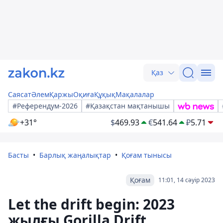
Қаз
Саясат
Әлем
Қаржы
Оқиға
Құқық
Мақалалар
#Референдум-2026
#Қазақстан мақтанышы
+31°
$
469.93
€
541.64
₽
5.71
Басты
Барлық жаңалықтар
Қоғам тынысы
Қоғам
11:01, 14 сәуір 2023
Let the drift begin: 2023
жылғы Gorilla Drift