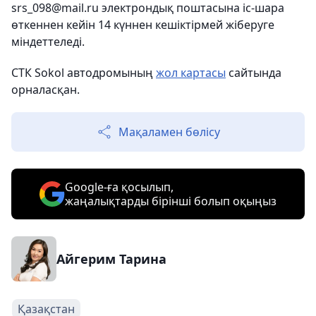
srs_098@mail.ru электрондық поштасына іс-шара
өткеннен кейін 14 күннен кешіктірмей жіберуге
міндеттеледі.
СТК Sokol автодромының
жол картасы
сайтында
орналасқан.
Мақаламен бөлісу
Google-ға қосылып,
жаңалықтарды бірінші болып оқыңыз
Айгерим Тарина
Қазақстан