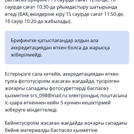
сәуірде сағат 10:30-да ұйымдастыру шатырында
өтеді (БАҚ өкілдеріне кіру 15 сәуірде сағат 11:50-де,
16 сәуір 10:20-да жабылады).
Брифингке қатыспағандар алдын ала
аккредитациядан өткен болса да жарысқа
жіберілмейді.
Естеріңізге сала кетейік, аккредитациядан өткен
тұлға фототүсірілім жасаған жағдайда, түсірілген
жоғарғы сападағы фотосуреттерді баспасөз
қызметіне srs_098@mail.ru электрондық поштасына
іс-шара өткеннен кейін 5 күннен кешіктірмей
жіберуге міндеттеледі.
Бейнетүсірілім жасаған жағдайда жоғарғы сападағы
бейне материалды баспасөз қызметіне