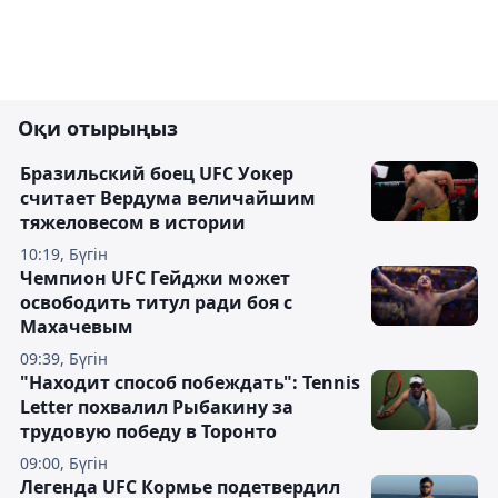
Оқи отырыңыз
Бразильский боец UFC Уокер
считает Вердума величайшим
тяжеловесом в истории
10:19, Бүгін
Чемпион UFC Гейджи может
освободить титул ради боя с
Махачевым
09:39, Бүгін
"Находит способ побеждать": Tennis
Letter похвалил Рыбакину за
трудовую победу в Торонто
09:00, Бүгін
Легенда UFC Кормье подетвердил