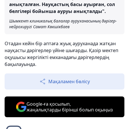
анықталған. Науқастың басы ауырған, сол
белгілері бойынша ауруы анықталды".
Шымкент клиникалық балалар ауруханасының дәрігер-
нейрохиругі Самат Көкшікбаев
Отадан кейін бір аптаға жуық ауруханада жатқан
науқасты дәрігерлер үйіне шығарды. Қазір мектеп
оқушысы жергілікті емханадағы дәрігерлердің
бақылауында.
Мақаламен бөлісу
Google-ға қосылып,
жаңалықтарды бірінші болып оқыңыз