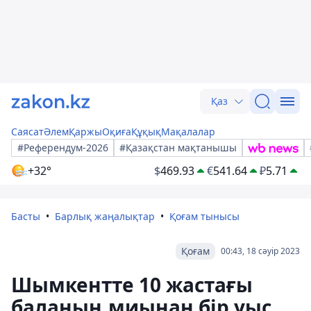
Қаз
Саясат
Әлем
Қаржы
Оқиға
Құқық
Мақалалар
#Референдум-2026
#Қазақстан мақтанышы
+32°
$
469.93
€
541.64
₽
5.71
Басты
Барлық жаңалықтар
Қоғам тынысы
Қоғам
00:43, 18 сәуір 2023
Шымкентте 10 жастағы
баланың миынан бір уыс