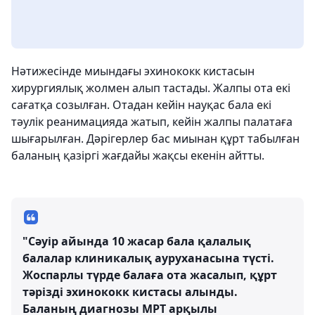
Нәтижесінде миындағы эхинококк кистасын
хирургиялық жолмен алып тастады. Жалпы ота екі
сағатқа созылған. Отадан кейін науқас бала екі
тәулік реанимацияда жатып, кейін жалпы палатаға
шығарылған. Дәрігерлер бас миынан құрт табылған
баланың қазіргі жағдайы жақсы екенін айтты.
"Сәуір айында 10 жасар бала қалалық
балалар клиникалық ауруханасына түсті.
Жоспарлы түрде балаға ота жасалып, құрт
тәрізді эхинококк кистасы алынды.
Баланың диагнозы МРТ арқылы