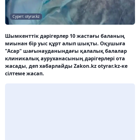
Сурет: otyrar.kz
Шымкенттік дәрігерлер 10 жастағы баланың
миынан бір уыс құрт алып шықты. Оқушыға
"Асар" шағынауданындағы қалалық балалар
клиникалық ауруханасының дәрігерлері ота
жасады, деп хабарлайды Zakon.kz otyrar.kz-ке
сілтеме жасап.