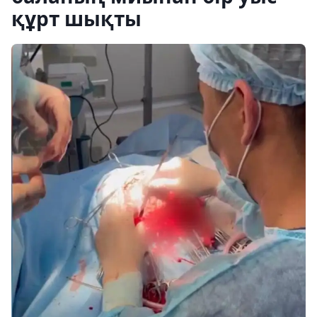
құрт шықты