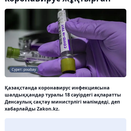
Сурет: pixabay
Қазақстанда коронавирус инфекциясына
шалдыққандар туралы 18 сәуірдегі ақпаратты
Денсаулық сақтау министрлігі мәлімдеді, деп
хабарлайды Zakon.kz.