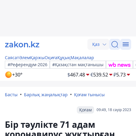
Қаз
Саясат
Әлем
Қаржы
Оқиға
Құқық
Мақалалар
#Референдум-2026
#Қазақстан мақтанышы
+30°
$
467.48
€
539.52
₽
5.73
Басты
Барлық жаңалықтар
Қоғам тынысы
Қоғам
09:49, 18 сәуір 2023
Бір тәулікте 71 адам
коронавирус жұқтырған