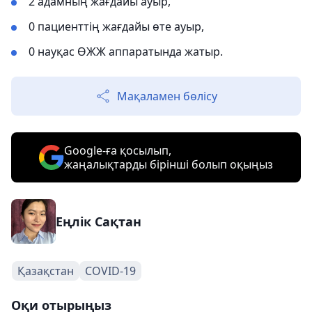
2 адамның жағдайы ауыр,
0 пациенттің жағдайы өте ауыр,
0 науқас ӨЖЖ аппаратында жатыр.
Мақаламен бөлісу
Google-ға қосылып,
жаңалықтарды бірінші болып оқыңыз
Еңлік Сақтан
Қазақстан
COVID-19
Оқи отырыңыз