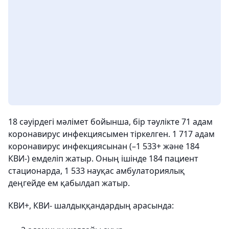
18 сәуірдегі мәлімет бойынша, бір тәулікте 71 адам
коронавирус инфекциясымен тіркелген. 1 717 адам
коронавирус инфекциясынан (–1 533+ және 184
КВИ-) емделіп жатыр. Оның ішінде 184 пациент
стационарда, 1 533 науқас амбулаториялық
деңгейде ем қабылдап жатыр.
КВИ+, КВИ- шалдыққандардың арасында: