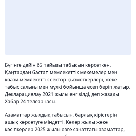
Бүгінге дейін 65 пайызы табысын көрсеткен.
Қаңтардан бастап мемлекеттік мекемелер мен
квази-мемлекеттік сектор қызметкерлері, жеке
табыс салығы мен мүлкі бойынша есеп беріп жатыр.
Декларациялау 2021 жылы енгізілді, деп жазады
Хабар 24 телеарнасы.
Азаматтар жылдық табысын, барлық кірістерін
ашық көрсетуге міндетті. Келер жылы жеке
кәсіпкерлер 2025 жылы өзге санаттағы азаматтар,