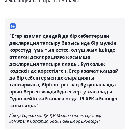
декларация тапсыратын болады.
"Егер азамат қандай да бір себептермен
декларация тапсыру барысында бір мүлкін
көрсетуді ұмытып кетсе, ол үш жыл ішінде
аталған декларацияға қосымша
декларация тапсыра алады. Бұл салық
кодексінде көрсетілген. Егер азамат қандай
да бір себептермен декларацияны
тапсырмаса, бірінші рет заң бұзушылыққа
орын берген жағдайда ескерту жасалады.
Одан кейін қайталаса онда 15 АЕК айыппұл
салынады."
Айнұр Сартаева, ҚР ҚМ Мемлекеттік кірістер
комитеті басқарма басшысының орынбасары