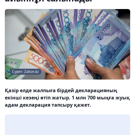
Сурет: Zakon.kz
Қазір елде жалпыға бірдей декларацияның
екінші кезеңі өтіп жатыр. 1 млн 700 мыңға жуық
адам декларация тапсыру қажет.