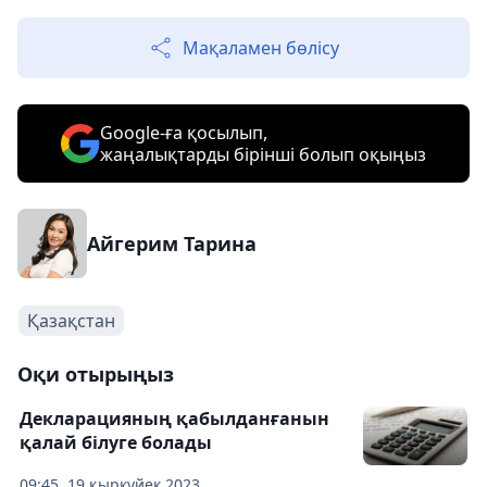
Мақаламен бөлісу
Google-ға қосылып,
жаңалықтарды бірінші болып оқыңыз
Айгерим Тарина
Қазақстан
Оқи отырыңыз
Декларацияның қабылданғанын
қалай білуге болады
09:45, 19 қыркүйек 2023