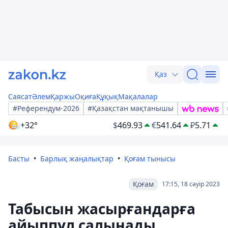
Қаз
Саясат
Әлем
Қаржы
Оқиға
Құқық
Мақалалар
#Референдум-2026
#Қазақстан мақтанышы
+32°
$
469.93
€
541.64
₽
5.71
Басты
Барлық жаңалықтар
Қоғам тынысы
Қоғам
17:15, 18 сәуір 2023
Табысын жасырғандарға
айыппұл салынады