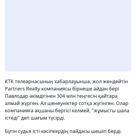
КТК телеарнасының хабарлауынша, жол жөндейтін
Partners Realty компаниясы бірнеше айдан бері
Павлодар әкімдігінен 304 млн теңгесін қайтара
алмай жүрген. Ал шенеуніктер сотқа жүгінген. Олар
компанияға ақшаны бергісі келмей, "жұмысты шала
істеді" деп шағым түсірді.
Бүгін судья істі кәсіпкердің пайдасы шешіп берді.