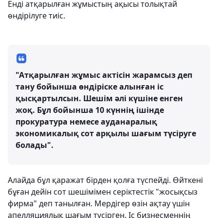
Енді атқарылған жұмыстың ақысы толықтай
өндірілуге тиіс.
"Атқарылған жұмыс актісін жарамсыз деп
тану бойынша өндіріске алынған іс
қысқартылсын. Шешім әлі күшіне енген
жоқ. Бұл бойынша 10 күннің ішінде
прокуратура немесе ауданаралық
экономикалық сот арқылы шағым түсіруге
болады".
Алайда бұл қаражат бірден қолға түспейді. Өйткені
бұған дейін сот шешімімен серіктестік "жосықсыз
фирма" деп танылған. Мердігер өзін ақтау үшін
апелляциялық шағым түсірген. Іс бизнесменнің