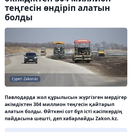
теңгесін өндіріп алатын
болды
Сурет: Zakon.kz
Павлодарда жол құрылысын жүргізген мердігер
әкімдіктен 304 миллион теңгесін қайтарып
алатын болды. Өйткені сот бұл істі кәсіпкердің
пайдасына шешті, деп хабарлайды Zakon.kz.