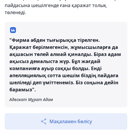
пайдасына шешілгенде ғана қаражат толық
төленеді.
"Фирма әбден тығырыққа тірелген.
Қаражат берілмегенсін, жұмысшыларға да
ақшасын төлей алмай қиналды. Біраз адам
ақысыз демалыста жүр. Бұл жағдай
компанияға ауыр соққы болды. Енді
апелляциялық сотта шешім біздің пайдаға
шеліледі деп үміттенеміз. Біз соңына дейін
барамыз".
Адвокат Мұрат Адам
Мақаламен бөлісу