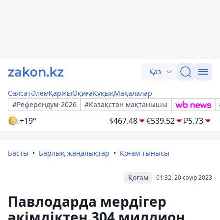
Қаз
Саясат
Әлем
Қаржы
Оқиға
Құқық
Мақалалар
#Референдум-2026
#Қазақстан мақтанышы
+19°
$
467.48
€
539.52
₽
5.73
Басты
Барлық жаңалықтар
Қоғам тынысы
Қоғам
01:32, 20 сәуір 2023
Павлодарда мердігер
әкімдіктен 304 миллион