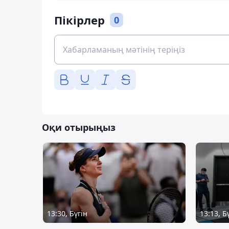
Пікірлер
0
Оқи отырыңыз
13:30, Бүгін
13:13, Б