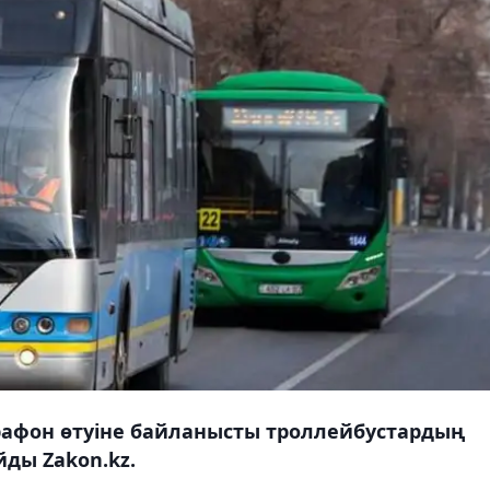
рафон өтуіне байланысты троллейбустардың
ды Zakon.kz.