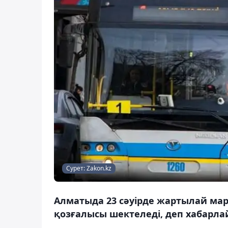
Сурет: Zakon.kz
Алматыда 23 сәуірде жартылай ма
қозғалысы шектеледі, деп хабарлай