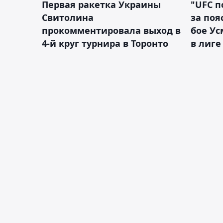
Первая ракетка Украины
"UFC п
Свитолина
за поя
прокомментировала выход в
бое У
4-й круг турнира в Торонто
в лиге