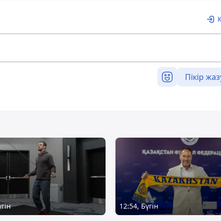
Пікір жаз
үгін
12:54, Бүгін