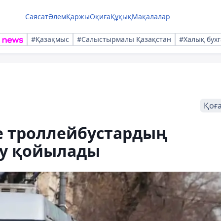
Саясат
Әлем
Қаржы
Оқиға
Құқық
Мақалалар
#Қазақмыс
#Салыстырмалы Қазақстан
#Халық бухг
Қоғ
е троллейбустардың
еу қойылады