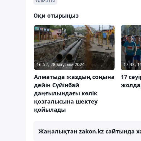
Алматы
Оқи отырыңыз
16:52, 28 маусым 2024
17:43, 1
Алматыда жаздың соңына
17 сәу
дейін Сүйінбай
жолда
даңғылындағы көлік
қозғалысына шектеу
қойылады
Жаңалықтан zakon.kz сайтында х