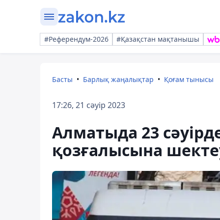
#Референдум-2026
#Қазақстан мақтанышы
Басты
Барлық жаңалықтар
Қоғам тынысы
17:26, 21 сәуір 2023
Алматыда 23 сәуірд
қозғалысына шект