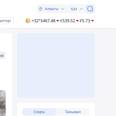
Алматы
Қаз
+32°
$
467.48
€
539.52
₽
5.73
алтері
ам
Соңғы
Танымал