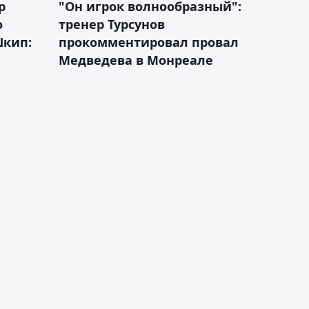
р
"Он игрок волнообразный":
о
тренер Турсунов
Шкип:
прокомментировал провал
Медведева в Монреале