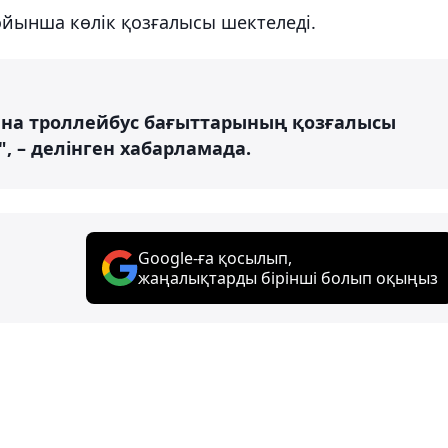
бойынша көлік қозғалысы шектеледі.
 мына троллейбус бағыттарының қозғалысы
 25", – делінген хабарламада.
Google-ға қосылып,
жаңалықтарды бірінші болып оқыңыз