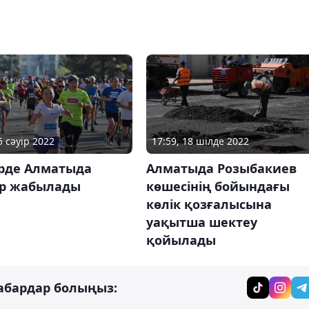
5 сәуір 2022
17:59, 18 шілде 2022
ірде Алматыда
Алматыда Розыбакиев
р жабылады
көшесінің бойындағы
көлік қозғалысына
уақытша шектеу
қойылады
абардар болыңыз: