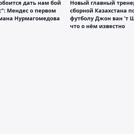
обоится дать нам бой
Новый главный трене
с": Мендес о первом
сборной Казахстана п
смана Нурмагомедова
футболу Джон ван ’т 
что о нём известно