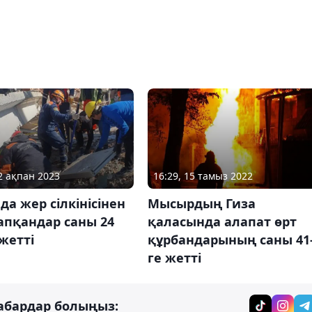
12 ақпан 2023
16:29, 15 тамыз 2022
да жер сілкінісінен
Мысырдың Гиза
апқандар саны 24
қаласында алапат өрт
 жетті
құрбандарының саны 41
ге жетті
абардар болыңыз: