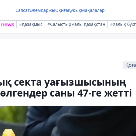
Саясат
Әлем
Қаржы
Оқиға
Құқық
Мақалалар
#Қазақмыс
#Салыстырмалы Қазақстан
#Халық бухг
Қоғ
ық секта уағызшысының
лгендер саны 47-ге жетті