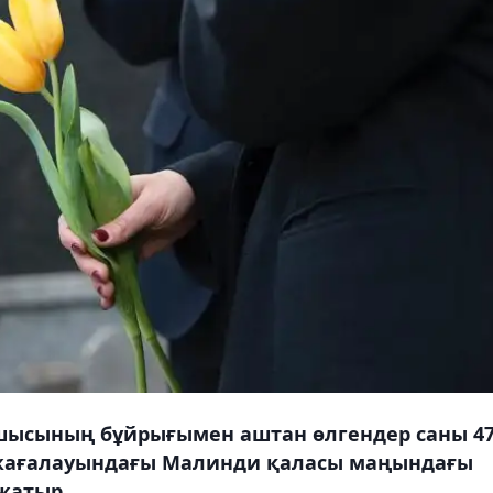
шысының бұйрығымен аштан өлгендер саны 47
із жағалауындағы Малинди қаласы маңындағы
жатыр.