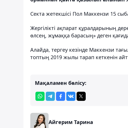
Секта жетекшісі Пол Маккензи 15 сыб
Жергілікті ақпарат құралдарының дер
өлсең, жұмаққа барасың» деген қағид
Алайда, тергеу кезінде Маккензи тағы
топтың 2019 жылы тарап кеткенін айт
Мақаламен бөлісу:
Айгерим Тарина