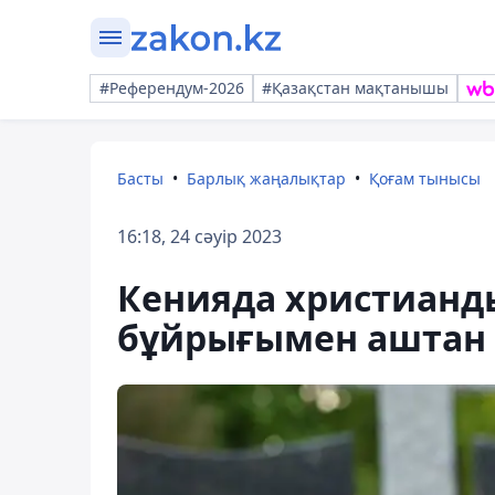
#Референдум-2026
#Қазақстан мақтанышы
Басты
Барлық жаңалықтар
Қоғам тынысы
16:18, 24 сәуір 2023
Кенияда христианд
бұйрығымен аштан ө