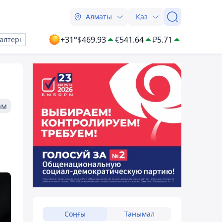
Алматы
Қаз
+31°
$
469.93
€
541.64
₽
5.71
алтері
ам
Соңғы
Танымал