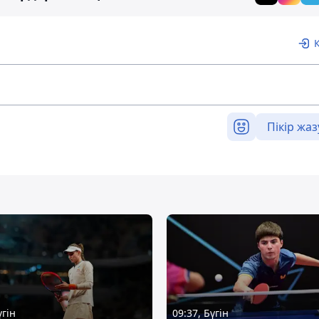
Пікір жаз
үгін
09:37, Бүгін