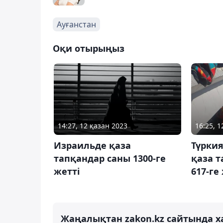
Ауғанстан
Оқи отырыңыз
14:27, 12 қазан 2023
16:25, 
Израильде қаза
Түркия
тапқандар саны 1300-ге
қаза т
жетті
617-ге
Жаңалықтан zakon.kz сайтында х