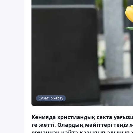
Сурет: pixabay
Кенияда христиандық секта уағыз
ге жетті. Олардың мәйіттері тең
орманнан қайта қазылып алынып 