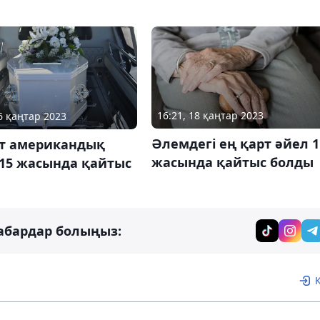
16:21, 18 қаңтар 2023
06 қаңтар 2023
Әлемдегі ең қарт әйел 1
рт американдық
жасында қайтыс болды
115 жасында қайтыс
абардар болыңыз: