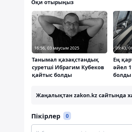
Оқи отырыңыз
16:56, 03 маусым 2025
09:43, 
Танымал қазақстандық
Ең қа
суретші Ибрагим Кубеков
әйел 
қайтыс болды
болды
Жаңалықтан zakon.kz сайтында х
Пікірлер
0