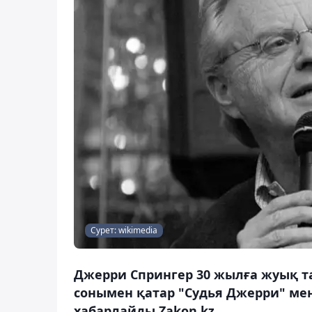
Сурет: wikimedia
Джерри Спрингер 30 жылға жуық та
сонымен қатар "Судья Джерри" мен "
хабарлайды Zakon.kz.