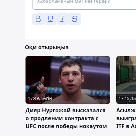
Оқи отырыңыз
17:49, Бүгін
17:18, Б
Дияр Нургожай высказался
Асылж
о продлении контракта с
выигр
UFC после победы нокаутом
ITF в 