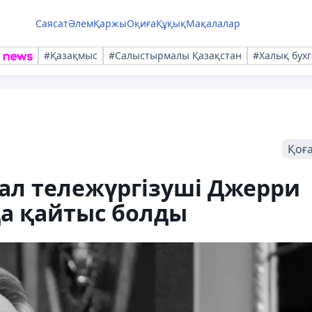
Саясат
Әлем
Қаржы
Оқиға
Құқық
Мақалалар
#Қазақмыс
#Салыстырмалы Қазақстан
#Халық бухг
Қоғ
л тележүргізуші Джерри
да қайтыс болды