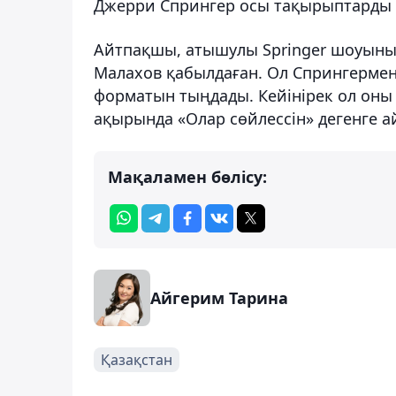
Джерри Спрингер осы тақырыптарды қа
Айтпақшы, атышулы Springer шоуыны
Малахов қабылдаған. Ол Спрингермен
форматын тыңдады. Кейінірек ол оны 
ақырында «Олар сөйлессін» дегенге а
Мақаламен бөлісу:
Айгерим Тарина
Қазақстан