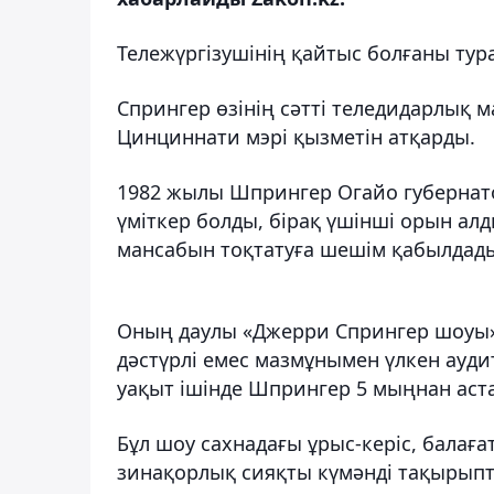
Тележүргізушінің қайтыс болғаны тур
Спрингер өзінің сәтті теледидарлық 
Цинциннати мэрі қызметін атқарды.
1982 жылы Шпрингер Огайо губернат
үміткер болды, бірақ үшінші орын ал
мансабын тоқтатуға шешім қабылдад
Оның даулы «Джерри Спрингер шоуы»
дәстүрлі емес мазмұнымен үлкен ауд
уақыт ішінде Шпрингер 5 мыңнан аст
Бұл шоу сахнадағы ұрыс-керіс, балағ
зинақорлық сияқты күмәнді тақырыпт