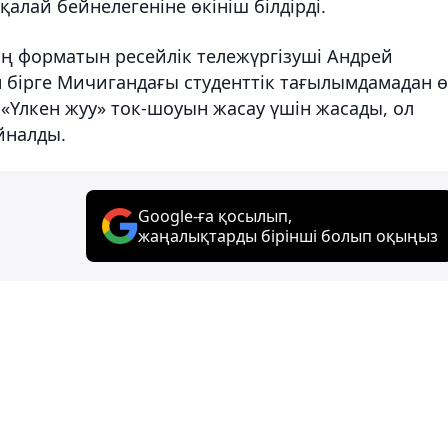
лай бейнелегеніне өкініш білдірді.
ң форматын ресейлік тележүргізуші Андрей
 бірге Мичигандағы студенттік тағылымдамадан ө
«Үлкен жуу» ток-шоуын жасау үшін жасады, ол
йналды.
Google-ға қосылып,
жаңалықтарды бірінші болып оқыңыз