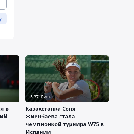
у
16:37, Бүгін
я в
Казахстанка Соня
кий
Жиенбаева стала
чемпионкой турнира W75 в
Испании