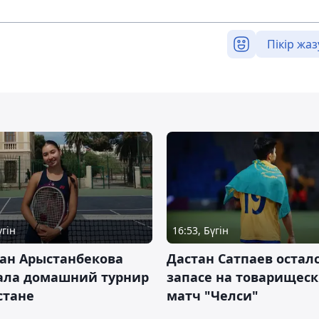
Пікір жаз
үгін
16:53, Бүгін
ан Арыстанбекова
Дастан Сатпаев осталс
ала домашний турнир
запасе на товарищес
Астане
матч "Челси"