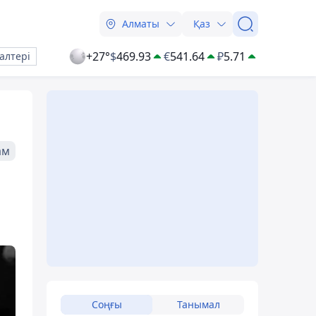
Алматы
Қаз
+27°
$
469.93
€
541.64
₽
5.71
алтері
ам
Соңғы
Танымал