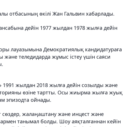
алы отбасының өкілі Жан Гальвин хабарлады.
мансабына дейін 1977 жылдан 1978 жылға дейін
оры лауазымына Демократиялық кандидатураға
ды және теледидарда жұмыс істеу үшін саяси
ы.
 1991 жылдан 2018 жылға дейін созылды және
иторияны өзіне тартты. Осы жиырма жылға жуық
ам эпизодта ойнады.
ат сөздер, жалаңаштану және инцест және
армен танымал болды. Шоу аяқталғаннан кейін