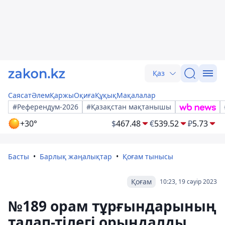
Қаз
Саясат
Әлем
Қаржы
Оқиға
Құқық
Мақалалар
#Референдум-2026
#Қазақстан мақтанышы
+30°
$
467.48
€
539.52
₽
5.73
Басты
Барлық жаңалықтар
Қоғам тынысы
Қоғам
10:23, 19 сәуір 2023
№189 орам тұрғындарының
талап-тілегі орындалды