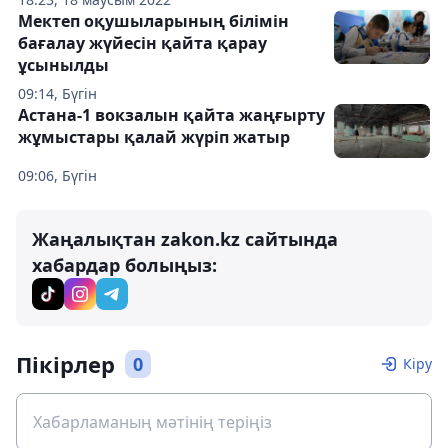
Мектеп оқушыларының білімін
бағалау жүйесін қайта қарау
ұсынылды
09:14, Бүгін
Астана-1 вокзалын қайта жаңғырту
жұмыстары қалай жүріп жатыр
09:06, Бүгін
Жаңалықтан zakon.kz сайтында
хабардар болыңыз:
Пікірлер
0
Кіру