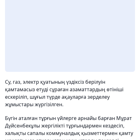
Су, газ, электр қуатының үздіксіз берілуін
қамтамасыз етуді сұраған азаматтардың өтініші
ескеріліп, шұғыл түрде ақауларға зерделеу
жұмыстары жүргізілген.
Бүгін аталған тұрғын үйлерге арнайы барған Мұрат
Дүйсенбекұлы жергілікті тұрғындармен кездесіп,
халықты сапалы коммуналдық қызметтермен қамту