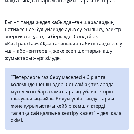
мақсатында атқарылған жұмыстарды тексерді.
Бүгінгі таңда жедел қабылданған шаралардың
нәтижесінде бұл үйлерде ауыз су, жылы су, электр
энергиясы тұрақты берілуде. Сондай-ақ
«ҚазТрансГаз» АҚ-ы тарапынан табиғи газды қосу
үшін абоненттердің жеке есеп шоттарын ашу
жұмыстары жүргізілуде.
“Пәтерлерге газ беру мәселесін бір апта
көлемінде шешіңіздер. Сондай-ақ тез арада
мүгедектігі бар азаматтардың үйлерге кіріп-
шығуына ыңғайлы болуы үшін пандустарды
және құрылыстағы кейбір кемшіліктерді
талапқа сай қалпына келтіру қажет” – деді қала
әкімі.