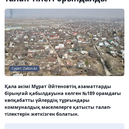
Сурет: Zakon.kz
Қала әкімі Мұрат Әйтеновтің азаматтарды
бірыңғай қабылдауына келген №189 орамдағы
көпқабатты үйлердің тұрғындары
коммуналдық мәселелерге қатысты талап-
тілектерін жеткізген болатын.