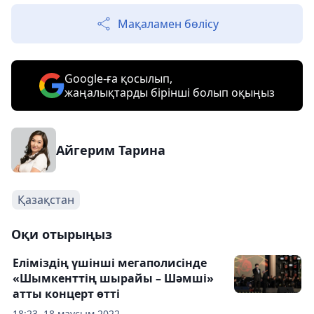
Мақаламен бөлісу
Google-ға қосылып,
жаңалықтарды бірінші болып оқыңыз
Айгерим Тарина
Қазақстан
Оқи отырыңыз
Еліміздің үшінші мегаполисінде
«Шымкенттің шырайы – Шәмші»
атты концерт өтті
18:23, 18 маусым 2022