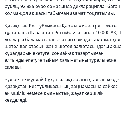
рубль, 92 885 еуро сомасында декларацияланбаған
қолма-қол ақшасы табылған азамат тоқтатылды.
Қазақстан Республикасы Қаржы министрлігі жеке
тұлғаларға Қазақстан Республикасынан 10 000 АҚШ
доллары баламасынан асатын сомадағы қолма-қол
шетел валютасын және шетел валютасындағы ақша
құралдарын әкетуге, сондай-ақ тазартылған
алтынды әкетуге тыйым салынатыны туралы еске
салады.
Бұл ретте мұндай бұзушылықтар анықталған кезде
Қазақстан Республикасының заңнамасына сәйкес
әкімшілік немесе қылмыстық жауапкершілік
көзделеді.