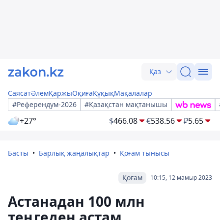
Қаз
Саясат
Әлем
Қаржы
Оқиға
Құқық
Мақалалар
#Референдум-2026
#Қазақстан мақтанышы
+27°
$
466.08
€
538.56
₽
5.65
Басты
Барлық жаңалықтар
Қоғам тынысы
Қоғам
10:15, 12 мамыр 2023
Астанадан 100 млн
теңгеден астам