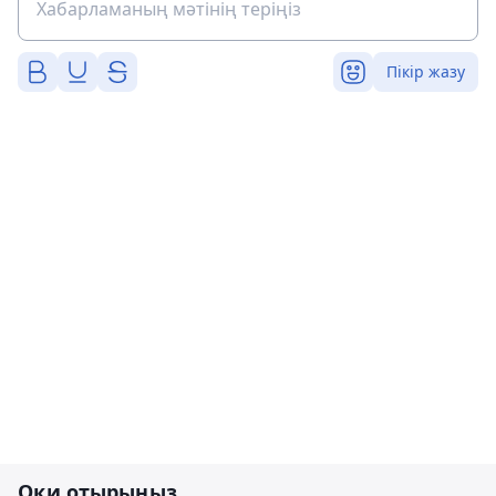
Пікір жазу
Оқи отырыңыз