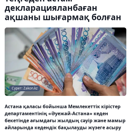
декларацияланбаған
ақшаны шығармақ болған
Сурет: Zakon.kz
Астана қаласы бойынша Мемлекеттік кірістер
департаментінің «Әуежай-Астана» кеден
бекетінде ағымдағы жылдың сәуір және мамыр
айларында кедендік бақылауды жүзеге асыру