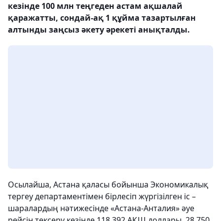
кезінде 100 млн теңгеден астам ақшалай
қаражатты, сондай-ақ 1 құйма тазартылған
алтынды заңсыз әкету әрекеті анықталды.
Осылайша, Астана қаласы бойынша Экономикалық
тергеу департаментімен бірлесіп жүргізілген іс –
шаралардың нәтижесінде «Астана-Анталия» әуе
рейсін тексеру кезінде 118 392 АҚШ доллары, 28 750