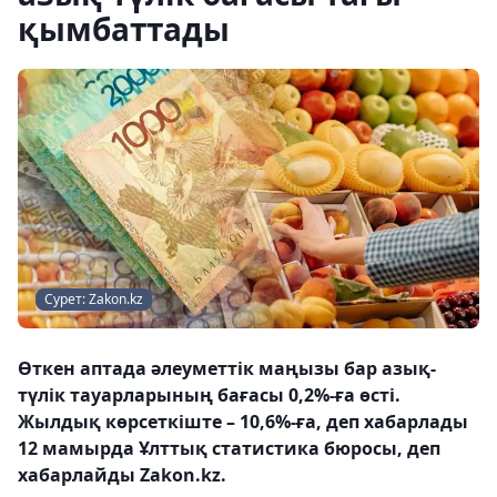
қымбаттады
Сурет: Zakon.kz
Өткен аптада әлеуметтік маңызы бар азық-
түлік тауарларының бағасы 0,2%-ға өсті.
Жылдық көрсеткіште – 10,6%-ға, деп хабарлады
12 мамырда Ұлттық статистика бюросы, деп
хабарлайды Zakon.kz.