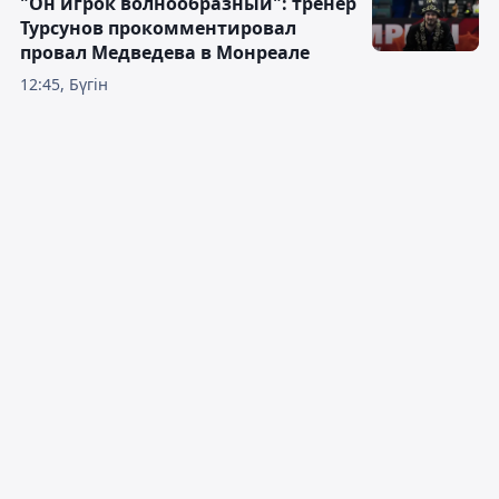
"Он игрок волнообразный": тренер
Турсунов прокомментировал
провал Медведева в Монреале
12:45, Бүгін