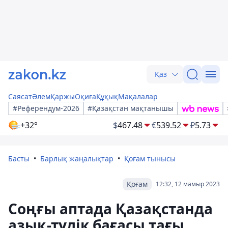
Қаз
Саясат
Әлем
Қаржы
Оқиға
Құқық
Мақалалар
#Референдум-2026
#Қазақстан мақтанышы
+32°
$
467.48
€
539.52
₽
5.73
Басты
Барлық жаңалықтар
Қоғам тынысы
Қоғам
12:32, 12 мамыр 2023
Соңғы аптада Қазақстанда
азық-түлік бағасы тағы