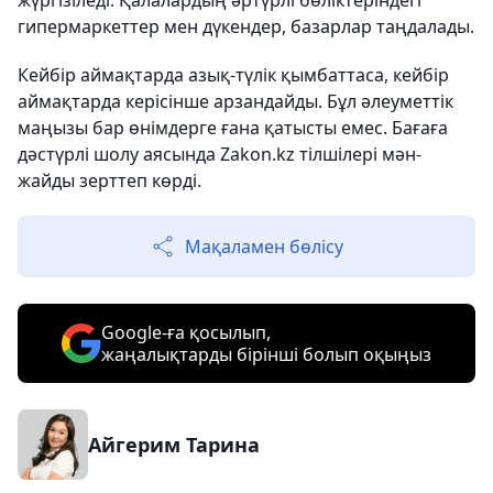
жүргізіледі. Қалалардың әртүрлі бөліктеріндегі
гипермаркеттер мен дүкендер, базарлар таңдалады.
Кейбір аймақтарда азық-түлік қымбаттаса, кейбір
аймақтарда керісінше арзандайды. Бұл әлеуметтік
маңызы бар өнімдерге ғана қатысты емес. Бағаға
дәстүрлі шолу аясында Zakon.kz тілшілері мән-
жайды зерттеп көрді.
Мақаламен бөлісу
Google-ға қосылып,
жаңалықтарды бірінші болып оқыңыз
Айгерим Тарина