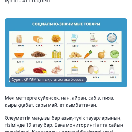
күріш – 411 теңге/кг.
Сурет: ҚР ҰЭМ Ұлттық статистика бюросы
Мәліметтерге сүйенсек, нан, айран, сәбіз, пияз,
қырыққабат, сары май, ет қымбаттаған.
Әлеуметтік маңызы бар азық-түлік тауарларының
тізімінде 19 атау бар. Баға мониторингі апта сайын