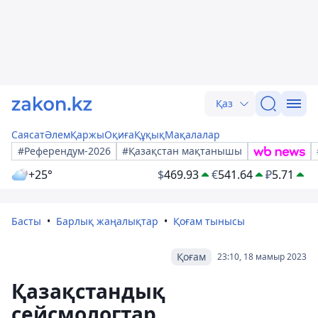
Қаз
Саясат
Әлем
Қаржы
Оқиға
Құқық
Мақалалар
#Референдум-2026
#Қазақстан мақтанышы
+25°
$
469.93
€
541.64
₽
5.71
Басты
Барлық жаңалықтар
Қоғам тынысы
Қоғам
23:10, 18 мамыр 2023
Қазақстандық
сейсмологтар