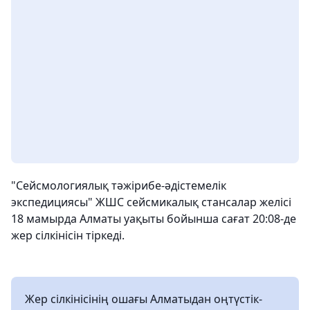
"Сейсмологиялық тәжірибе-әдістемелік
экспедициясы" ЖШС сейсмикалық стансалар желісі
18 мамырда Алматы уақыты бойынша сағат 20:08-де
жер сілкінісін тіркеді.
Жер сілкінісінің ошағы Алматыдан оңтүстік-