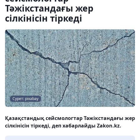
Тәжікстандағы жер
сілкінісін тіркеді
Сурет: pixabay
Қазақстандық сейсмологтар Тәжікстандағы жер
сілкінісін тіркеді, деп хабарлайды Zakon.kz.