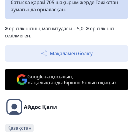
батысқа қарай 705 шақырым жерде Тәжікстан
аумағында орналасқан.
Жер сілкінісінің магнитудасы – 5,0. Жер сілкінісі
сезілмеген.
Мақаламен бөлісу
Google-ға қосылып,
жаңалықтарды бірінші болып оқыңыз
Айдос Қали
Қазақстан