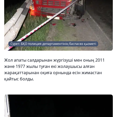
Сурет: БҚО полиция департаментінің баспасөз қызметі
Жол апаты салдарынан жүргізуші мен оның 2011
және 1977 жылы туған екі жолаушысы алған
жарақаттарынан оқиға орнында есін жимастан
қайтыс болды.