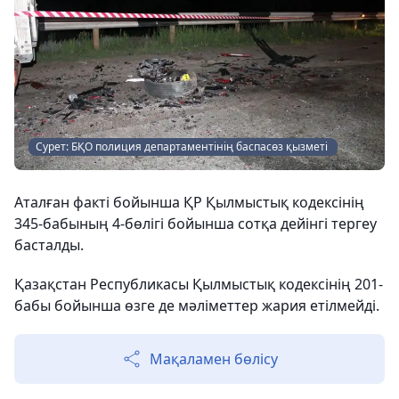
Сурет: БҚО полиция департаментінің баспасөз қызметі
Аталған факті бойынша ҚР Қылмыстық кодексінің
345-бабының 4-бөлігі бойынша сотқа дейінгі тергеу
басталды.
Қазақстан Республикасы Қылмыстық кодексінің 201-
бабы бойынша өзге де мәліметтер жария етілмейді.
Мақаламен бөлісу