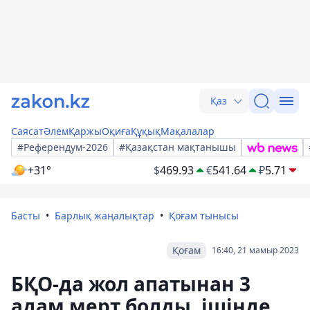
Қаз
Саясат
Әлем
Қаржы
Оқиға
Құқық
Мақалалар
#Референдум-2026
#Қазақстан мақтанышы
+31°
$
469.93
€
541.64
₽
5.71
Басты
Барлық жаңалықтар
Қоғам тынысы
Қоғам
16:40, 21 мамыр 2023
БҚО-да жол апатынан 3
адам мерт болды, ішінде