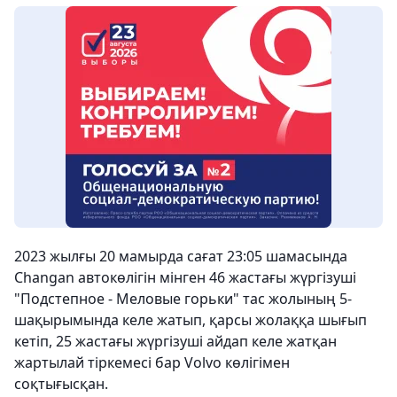
2023 жылғы 20 мамырда сағат 23:05 шамасында
Changan автокөлігін мінген 46 жастағы жүргізуші
"Подстепное - Меловые горьки" тас жолының 5-
шақырымында келе жатып, қарсы жолаққа шығып
кетіп, 25 жастағы жүргізуші айдап келе жатқан
жартылай тіркемесі бар Volvo көлігімен
соқтығысқан.