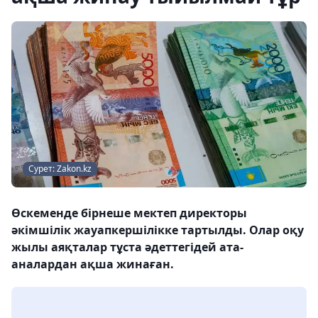
Сурет: Zakon.kz
Өскеменде бірнеше мектеп директоры
әкімшілік жауапкершілікке тартылды. Олар оқу
жылы аяқталар тұста әдеттегідей ата-
аналардан ақша жинаған.