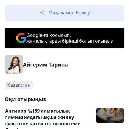
Мақаламен бөлісу
Google-ға қосылып,
жаңалықтарды бірінші болып оқыңыз
Айгерим Тарина
Қазақстан
Оқи отырыңыз
Антикор №159 алматылық
гимназиядағы ақша жинау
фактісіне қатысты түсініктеме