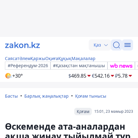
Қаз
Саясат
Әлем
Қаржы
Оқиға
Құқық
Мақалалар
#Референдум-2026
#Қазақстан мақтанышы
+30°
$
469.85
€
542.16
₽
5.78
Басты
Барлық жаңалықтар
Қоғам тынысы
Қоғам
15:01, 23 мамыр 2023
Өскеменде ата-аналардан
ақша жинау тыйылмай тұр