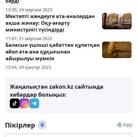
берді
13:30, 24 маусым 2023
Мектепті жөндеуге ата-аналардан
ақша жинау: Оқу-ағарту
министрлігі түсіндірді
11:07, 21 маусым 2022
Баласын үшінші қабаттан құлатқан
әйел ата-ана құқығынан
айырылуы мүмкін
13:04, 29 қаңтар 2023
Жаңалықтан zakon.kz сайтында
хабардар болыңыз:
Пікірлер
0
Кіру