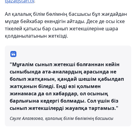
qazaqstan.tv
.
Ал қалалық білім бөлімнің басшысы бұл жағдайдан
мүлде бейхабар екендігін айтады. Десе де осы іске
тікелей қатысы бар сынып жетекшілеріне шара
қолданылатынын жеткізді.
"Мұғалім сынып жетекші болғаннан кейін
сыныбында ата-аналардың арасында не
болып жатқанын, қандай шешім қабылдап
жатқанын біледі. Енді өзі қолымен
жинамаса да ол хабардар, ол осының
барлығына кедергі болмады. Сол үшін біз
сынып жетекшілерді жауапқа тартамыз."
Сәуле Алагөзова, қалалық білім бөлімінің басшысы