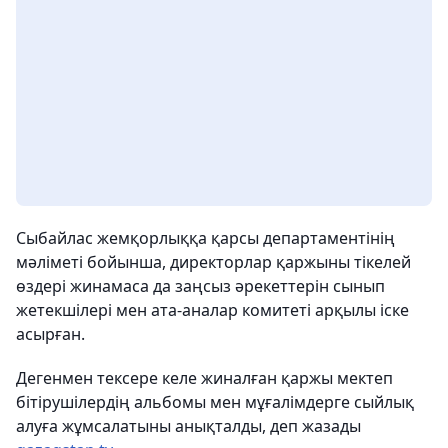
Сыбайлас жемқорлыққа қарсы департаментінің
мәліметі бойынша, директорлар қаржыны тікелей
өздері жинамаса да заңсыз әрекеттерін сынып
жетекшілері мен ата-аналар комитеті арқылы іске
асырған.
Дегенмен тексере келе жиналған қаржы мектеп
бітірушілердің альбомы мен мұғалімдерге сыйлық
алуға жұмсалатыны анықталды, деп жазады