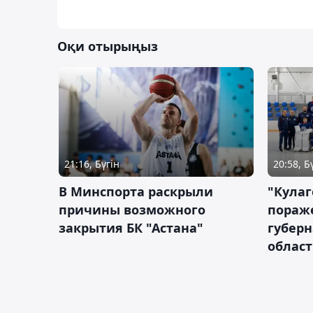
Оқи отырыңыз
21:16, Бүгін
20:58, Б
В Минспорта раскрыли
"Кулаг
причины возможного
пораж
закрытия БК "Астана"
губерн
облас