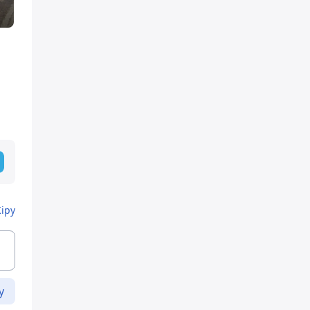
Кіру
у