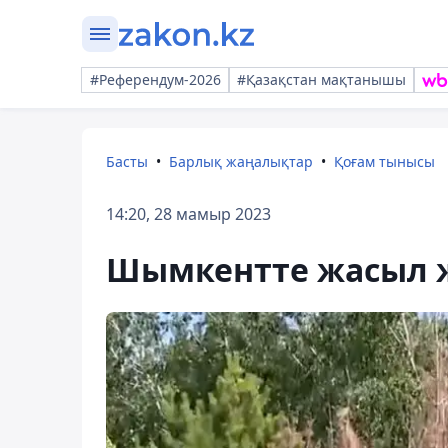
#Референдум-2026
#Қазақстан мақтанышы
Басты
Барлық жаңалықтар
Қоғам тынысы
14:20, 28 мамыр 2023
Шымкентте жасыл ж