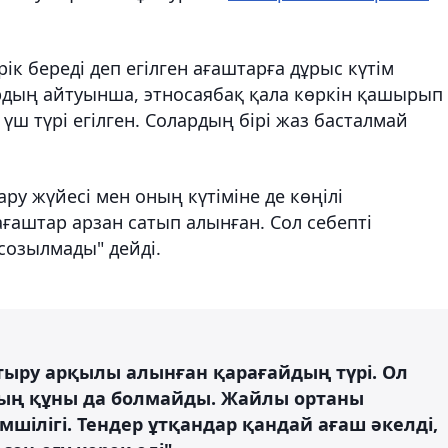
к береді деп егілген ағаштарға дұрыс күтім
рдың айтуынша, этносаябақ қала көркін қашырып
ш түрі егілген. Солардың бірі жаз басталмай
ару жүйесі мен оның күтіміне де көңілі
ғаштар арзан сатып алынған. Сол себепті
 созылмады" дейді.
ыру арқылы алынған қарағайдың түрі. Ол
ттың құны да болмайды. Жайлы ортаны
ілігі. Тендер ұтқандар қандай ағаш әкелді,