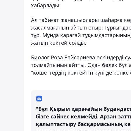
хабарлады.
Ал табиғат жанашырлары шаһарға көрі
жасалмағанын айтып отыр. Тұрғында
тұр. Мұнда қарағай тұқымдастарының ү
жатып көктей солды.
Биолог Роза Байсариева өскіндерді су
толмайтынын айтты. Одан бөлек бұл а
"көшеттердің көктейтін күні де көпке
"Бұл Қырым қарағайын будандаст
бізге сәйкес келмейді. Арзан за
қалыптастыру басқармасының кемш