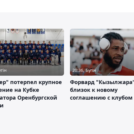
үгін
20:36, Бүгін
ер" потерпел крупное
Форвард "Кызылжара"
ение на Кубке
близок к новому
атора Оренбургской
соглашению с клубом
ти