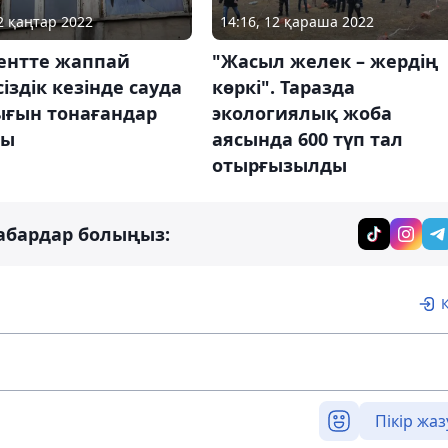
12 қаңтар 2022
14:16, 12 қараша 2022
нтте жаппай
"Жасыл желек – жердің
сіздік кезінде сауда
көркі". Таразда
ығын тонағандар
экологиялық жоба
ды
аясында 600 түп тал
отырғызылды
абардар болыңыз:
Пікір жаз