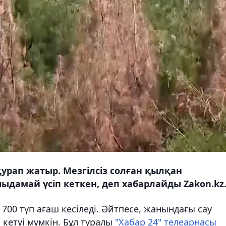
рап жатыр. Мезгілсіз солған қылқан
дамай үсіп кеткен, деп хабарлайды Zakon.kz
700 түп ағаш кесіледі. Әйтпесе, жанындағы сау
 кетуі мүмкін. Бұл туралы
"Хабар 24" телеарнасы