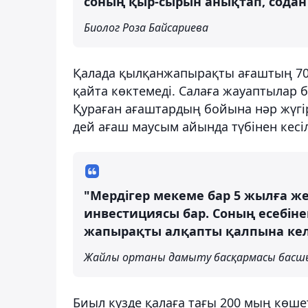
соның қыр-сырын анықтап, содан с
Биолог Роза Байсариева
Қалада қылқанжапырақты ағаштың 70 
қайта көктемеді. Салаға жауаптылар б
Қураған ағаштардың бойына нәр жүгір
дей ағаш маусым айында түбінен кесі
"Мердігер мекеме бар 5 жылға же
инвестициясы бар. Соның есебіне
жапырақты алқапты қалпына келт
Жайлы ортаны дамыту басқармасы басш
Биыл күзде қалаға тағы 200 мың көшет