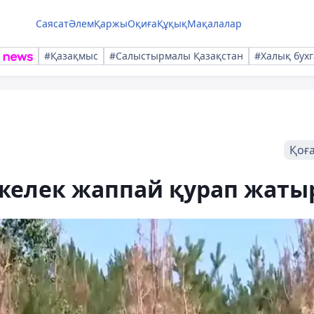
Саясат
Әлем
Қаржы
Оқиға
Құқық
Мақалалар
#Қазақмыс
#Салыстырмалы Қазақстан
#Халық бухг
Қоғ
елек жаппай қурап жаты