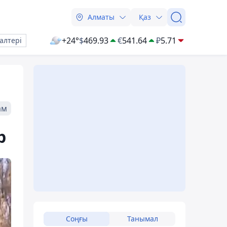
Алматы
Қаз
+24°
$
469.93
€
541.64
₽
5.71
алтері
ам
р
Соңғы
Танымал