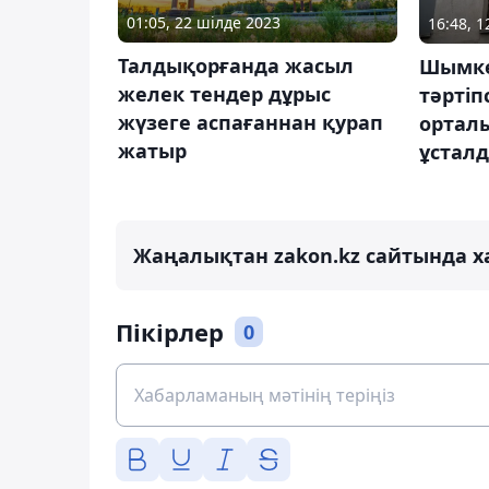
01:05, 22 шілде 2023
16:48, 
Талдықорғанда жасыл
Шымке
желек тендер дұрыс
тәртіп
жүзеге аспағаннан қурап
ортал
жатыр
ұстал
Жаңалықтан zakon.kz сайтында х
Пікірлер
0