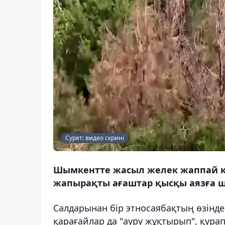
Сурет: видео скрині
Шымкентте жасыл желек жаппай қу
жапырақты ағаштар қысқы аязға шы
Салдарынан бір этносаябақтың өзінде 
қарағайлар да "ауру жұқтырып", қурап