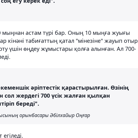
оң егу керек еді".
мыңнан астам түрі бар. Оның 10 мыңға жуығы
ар кінәні табиғаттың қатал "мінезіне" жауып отыр
ту үшін өңдеу жұмыстары қолға алынған. Ал 700-
леді.
кеменшік әріптестік қарастырылған. Өзінің
н сол жердегі 700 үсік жалған қылқан
іріп береді".
ысының орынбасары Әбілхайыр Оңғар
 егіледі.