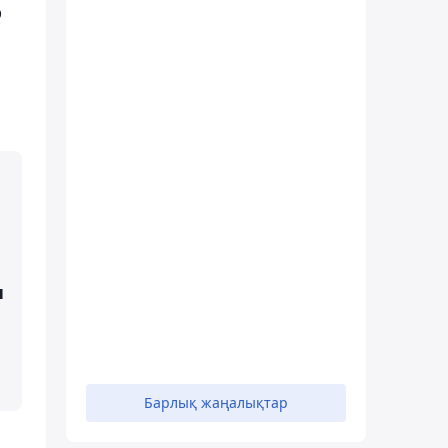
р
н
Барлық жаңалықтар