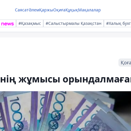
Саясат
Әлем
Қаржы
Оқиға
Құқық
Мақалалар
#Қазақмыс
#Салыстырмалы Қазақстан
#Халық бухг
Қоғ
генің жұмысы орындалмаға