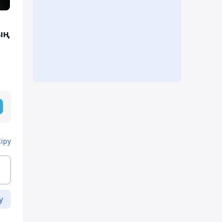
ың
Кіру
у