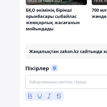
09:23, 08 тамыз 2023
19:39, 
БҚО әкімінің бірінші
700 мл
орынбасары сыбайлас
жөнде
жемқорлық жасағанын
мойындады
Жаңалықтан zakon.kz сайтында х
Пікірлер
0