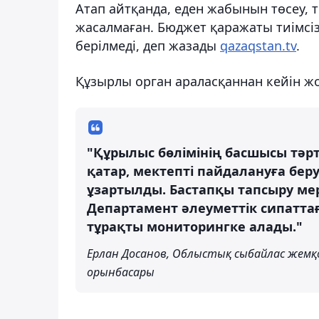
Атап айтқанда, еден жабынын төсеу, тө
жасалмаған. Бюджет қаражаты тиімсі
берілмеді, деп жазады
qazaqstan.tv
.
Құзырлы орган араласқаннан кейін жо
"Құрылыс бөлімінің басшысы тәр
қатар, мектепті пайдалануға бер
ұзартылды. Бастапқы тапсыру ме
Департамент әлеуметтік сипаттағ
тұрақты мониторингке алады."
Ерлан Досанов, Облыстық сыбайлас жемқ
орынбасары