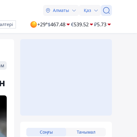
Алматы
Қаз
+29°
$
467.48
€
539.52
₽
5.73
алтері
ам
н
Соңғы
Танымал