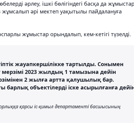
белерді әрлеу, ішкі бөлігіндегі басқа да жұмыста
з жұмсалып әрі мектеп уақытылы пайдалануға
спарлы жұмыстар орындалып, кем-кетігі түзелді.
тіптік жауапкершілікке тартылды. Сонымен
у мерзімі 2023 жылдың 1 тамызына дейін
рзімінен 2 жылға артта қалушылық бар.
ы барлық объектілерді іске асырылғанға дейі
орлыққа қарсы іс-қимыл департаменті басшысының