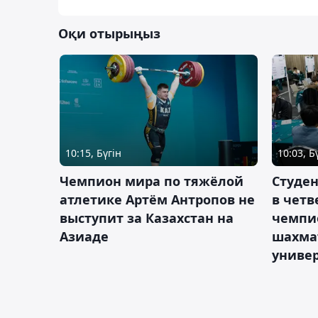
Оқи отырыңыз
10:15, Бүгін
10:03, Б
Чемпион мира по тяжёлой
Студе
атлетике Артём Антропов не
в чет
выступит за Казахстан на
чемпи
Азиаде
шахма
униве