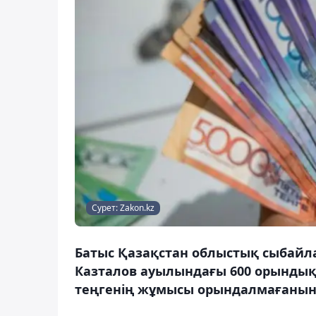
Сурет: Zakon.kz
Батыс Қазақстан облыстық сыбай
Казталов ауылындағы 600 орындық 
теңгенің жұмысы орындалмағанын