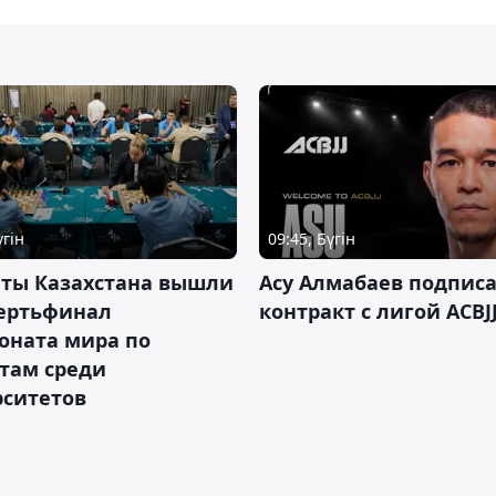
үгін
09:45, Бүгін
нты Казахстана вышли
Асу Алмабаев подпис
вертьфинал
контракт с лигой ACBJ
оната мира по
там среди
рситетов