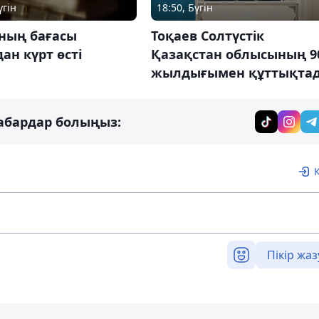
үгін
18:50, Бүгін
ның бағасы
Тоқаев Солтүстік
ан күрт өсті
Қазақстан облысының 9
жылдығымен құттықта
абардар болыңыз:
Пікір жаз