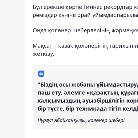
Бұл ерекше көрпе Гиннес рекордтар к
рәміздер күніне орай ұйымдастырылы
Онда қолөнер шеберлерінің жәрмеңкес
Мақсат – қазақ қолөнерінің тарихын 
жеткізу.
"Біздің осы жобаны ұйымдастыру
паш ету, әлемге «қазақтың құрағ
халқымыздың ауызбіршілігін көрс
бір түсте, бір техникада тігіп келді
Нұргүл Абайханқызы, қолөнер шебері