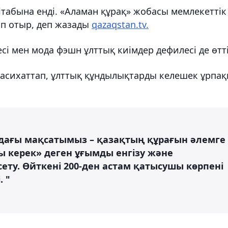
ітабына енді. «Аламан құрақ» жобасы мемлекеттік
п отыр, деп жазады
qazaqstan.tv.
і мен мода фэшн ұлттық киімдер дефилесі де өтті
насихаттап, ұлттық құндылықтарды келешек ұрпақ
дағы мақсатымыз – қазақтың құрағын әлемге
ы керек» деген ұғымды енгізу және
ету. Өйткені 200-ден астам қатысушы көрпені
. "