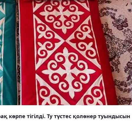
қ көрпе тігілді. Ту түстес қолөнер туындысын