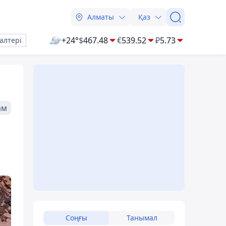
Алматы
Қаз
+24°
$
467.48
€
539.52
₽
5.73
алтері
ам
Соңғы
Танымал