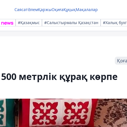
Саясат
Әлем
Қаржы
Оқиға
Құқық
Мақалалар
#Қазақмыс
#Салыстырмалы Қазақстан
#Халық бухг
Қоғ
500 метрлік құрақ көрпе