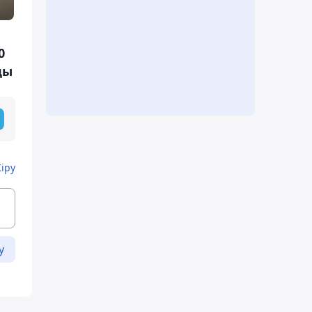
0
ды
Кіру
у