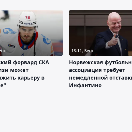
үгін
18:11, Бүгін
ский форвард СКА
Норвежская футбольн
изи может
ассоциация требует
жить карьеру в
немедленной отставк
е"
Инфантино