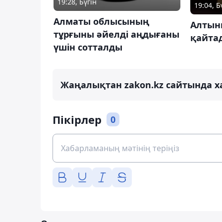
19:28, Бүгін
19:04, Б
Алматы облысының
Алтын
тұрғыны әйелді аңдығаны
қайтад
үшін сотталды
Жаңалықтан zakon.kz сайтында х
Пікірлер
0