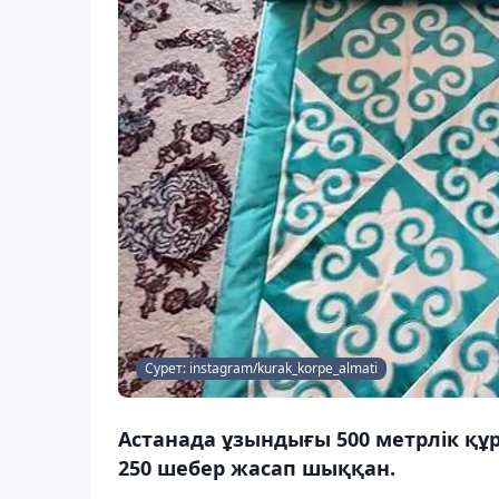
Сурет: instagram/kurak_korpe_almati
Астанада ұзындығы 500 метрлік құра
250 шебер жасап шыққан.