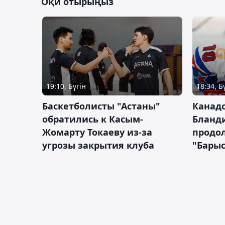
Оқи отырыңыз
19:10, Бүгін
18:34, Б
Баскетболисты "Астаны"
Канад
обратились к Касым-
Бланд
Жомарту Токаеву из-за
продол
угрозы закрытия клуба
"Барыс