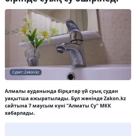
Сурет: Zakon.kz
Алмалы ауданында бірқатар үй суық судан
уақытша ажыратылады. Бұл жөнінде Zakon.kz
сайтына 7 маусым күні "Алматы Су" МКК
хабарлады.