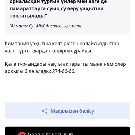
орналасқан тұрғын үйлер мен өзге де
ғимараттарға суық су беру уақытша
тоқтатылады".
"Алматы Су" МКК баспасөз қызметі
Компания уақытша келтірілген қолайсыздықтар
үшін тұрғындардан кешірім сұрайды.
Қала тұрғындары нақты ақпаратты мына нөмірлер
арқылы біле алады: 274-66-66.
Мақаламен бөлісу
Google-ға қосылып,