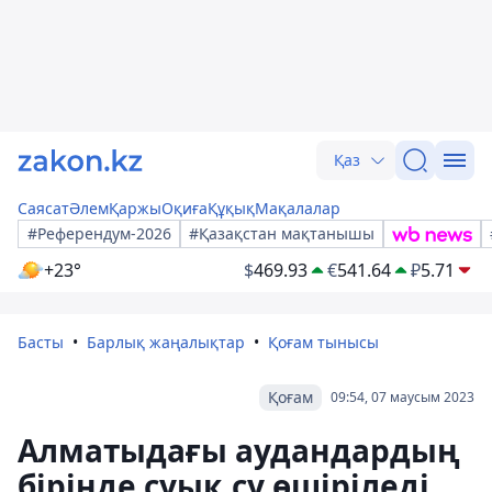
Қаз
Саясат
Әлем
Қаржы
Оқиға
Құқық
Мақалалар
#Референдум-2026
#Қазақстан мақтанышы
+23°
$
469.93
€
541.64
₽
5.71
Басты
Барлық жаңалықтар
Қоғам тынысы
Қоғам
09:54, 07 маусым 2023
Алматыдағы аудандардың
бірінде суық су өшіріледі