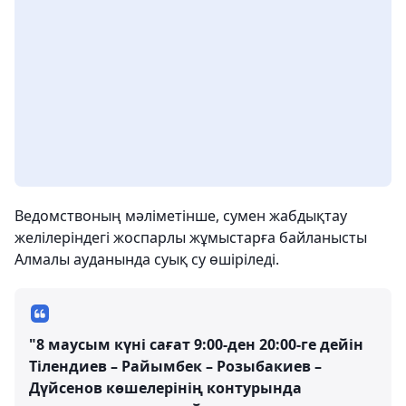
Ведомствоның мәліметінше, сумен жабдықтау
желілеріндегі жоспарлы жұмыстарға байланысты
Алмалы ауданында суық су өшіріледі.
"8 маусым күні сағат 9:00-ден 20:00-ге дейін
Тілендиев – Райымбек – Розыбакиев –
Дүйсенов көшелерінің контурында