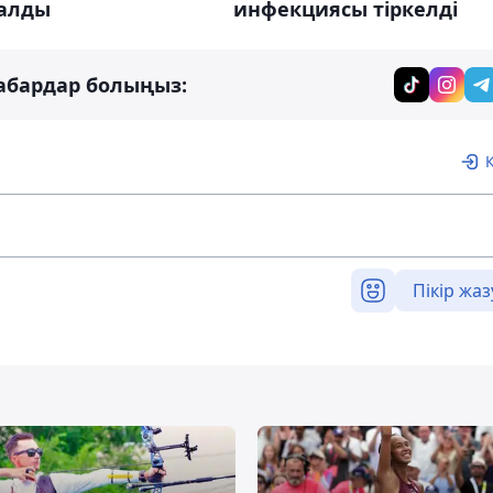
алды
инфекциясы тіркелді
абардар болыңыз:
Пікір жаз