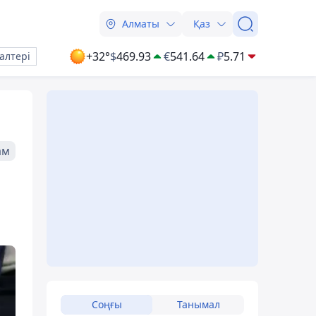
Алматы
Қаз
+32°
$
469.93
€
541.64
₽
5.71
алтері
ам
Соңғы
Танымал