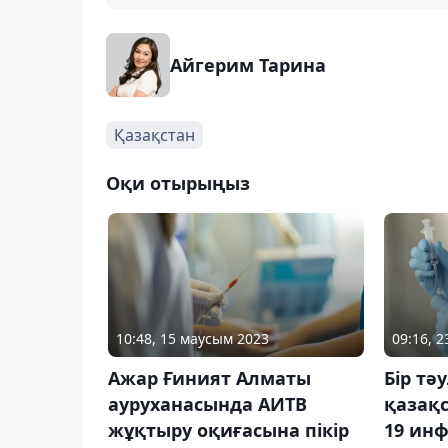
Айгерим Тарина
Қазақстан
Оқи отырыңыз
10:48, 15 маусым 2023
09:16, 
Ажар Ғиният Алматы
Бір тә
ауруханасында АИТВ
қазақ
жұқтыру оқиғасына пікір
19 ин