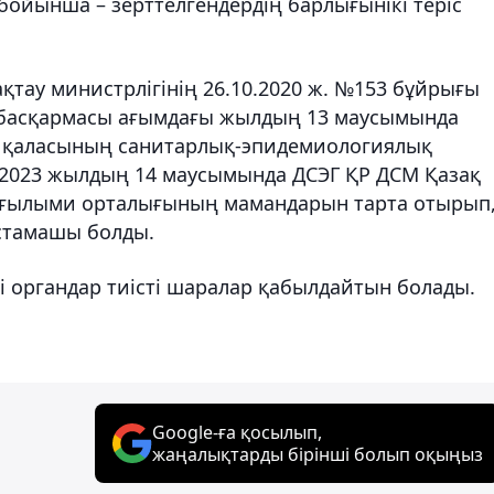
йынша – зерттелгендердің барлығынікі теріс
қтау министрлігінің 26.10.2020 ж. №153 бұйрығы
у басқармасы ағымдағы жылдың 13 маусымында
қаласының санитарлық-эпидемиологиялық
. 2023 жылдың 14 маусымында ДСЭГ ҚР ДСМ Қазақ
 ғылыми орталығының мамандарын тарта отырып
стамашы болды.
і органдар тиісті шаралар қабылдайтын болады.
Google-ға қосылып,
жаңалықтарды бірінші болып оқыңыз