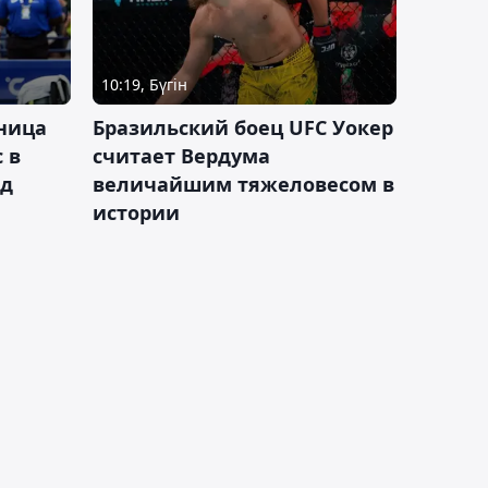
10:19, Бүгін
ница
Бразильский боец UFC Уокер
 в
считает Вердума
ад
величайшим тяжеловесом в
истории