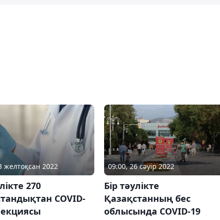
23 желтоқсан 2022
09:00, 26 сәуір 2022
улікте 270
Бір тәулікте
стандықтан COVID-
Қазақстанның бес
фекциясы
облысында COVID-19