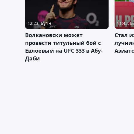
12:23, Бүгін
11:43, Б
Волкановски может
Стал и
провести титульный бой с
лучник
Евлоевым на UFC 333 в Абу-
Азиатс
Даби