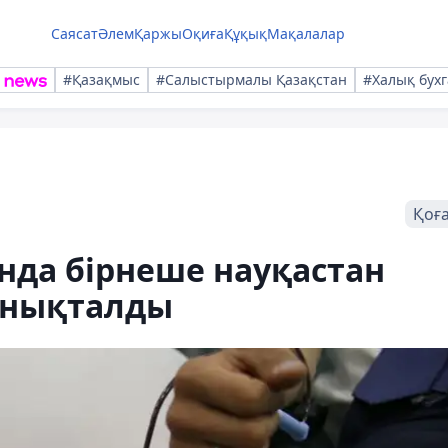
Саясат
Әлем
Қаржы
Оқиға
Құқық
Мақалалар
#Қазақмыс
#Салыстырмалы Қазақстан
#Халық бухг
Қоғ
нда бірнеше науқастан
анықталды