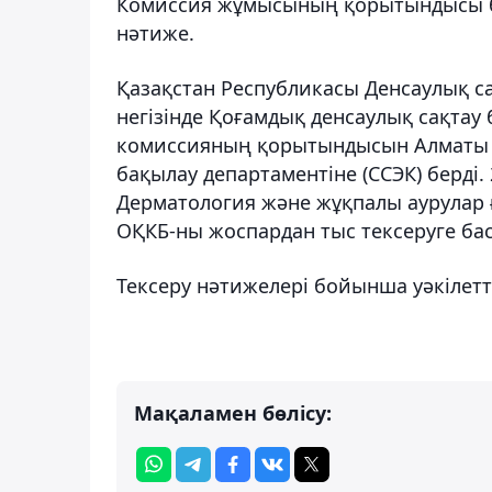
Комиссия жұмысының қорытындысы бо
нәтиже.
Қазақстан Республикасы Денсаулық са
негізінде Қоғамдық денсаулық сақта
комиссияның қорытындысын Алматы 
бақылау департаментіне (ССЭК) берді
Дерматология және жұқпалы аурулар
ОҚКБ-ны жоспардан тыс тексеруге ба
Тексеру нәтижелері бойынша уәкілетт
Мақаламен бөлісу: