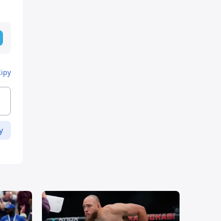
Кіру
у