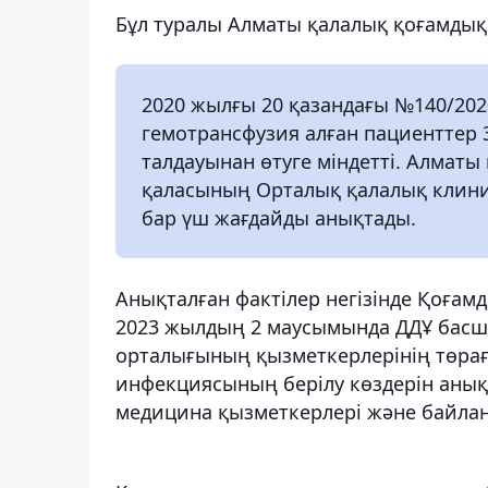
Бұл туралы Алматы қалалық қоғамдық
2020 жылғы 20 қазандағы №140/202
гемотрансфузия алған пациенттер 
талдауынан өтуге міндетті. Алмат
қаласының Орталық қалалық клини
бар үш жағдайды анықтады.
Анықталған фактілер негізінде Қоға
2023 жылдың 2 маусымында ДДҰ бас
орталығының қызметкерлерінің төра
инфекциясының берілу көздерін анықт
медицина қызметкерлері және байлан