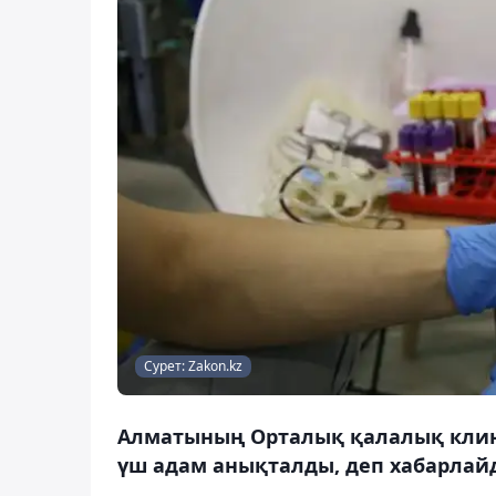
Сурет: Zakon.kz
Алматының Орталық қалалық клин
үш адам анықталды, деп хабарлайд