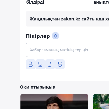
білдірді
анықт
Жаңалықтан zakon.kz сайтында х
Пікірлер
0
Оқи отырыңыз