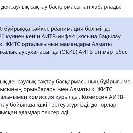
 денсаулық сақтау басқармасынан хабарлады:
0 бұйрыққа сәйкес реанимация бөлімінде
30 күннен кейін АИТВ-инфекциясына бақылау
ы қ. ЖИТС орталығының мамандары Алматы
калық ауруханасында (ОҚКБ) АИТВ оң мәртебесі
мдық денсаулық сақтау басқармасының бұйрығыме
шысының орынбасары мен Алматы қ. ЖИТС
ғалығымен комиссия құрылды. Комиссия АИТВ-
ау бойынша ішкі тергеу жүргізді, донорлар,
ысқан адамдар тексерілді.