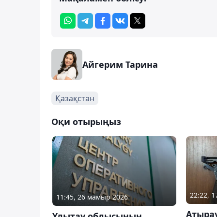
Айгерим Тарина
Қазақстан
Оқи отырыңыз
22:22, 1
11:45, 26 мамыр 2026
Атыра
Ұлытау облысының