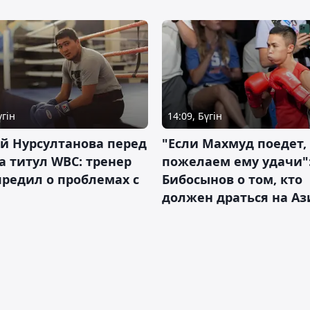
үгін
14:09, Бүгін
й Нурсултанова перед
"Если Махмуд поедет,
а титул WBC: тренер
пожелаем ему удачи"
редил о проблемах с
Бибосынов о том, кто
должен драться на Аз