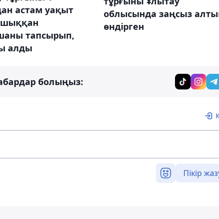
тұрғыны Ұлытау
дан астам уақыт
облысында заңсыз алты
 шыққан
өндірген
шаны тапсырып,
ы алды
абардар болыңыз:
Пікір жаз