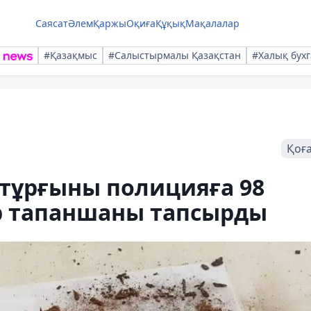
Саясат
Әлем
Қаржы
Оқиға
Құқық
Мақалалар
#Қазақмыс
#Салыстырмалы Қазақстан
#Халық бухг
Қоғ
тұрғыны полицияға 98
р тапаншаны тапсырды