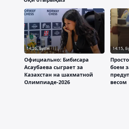
14:26, Бүгін
14:15, Б
Официально: Бибисара
Просто
Асаубаева сыграет за
боем з
Казахстан на шахматной
предуп
Олимпиаде-2026
весом