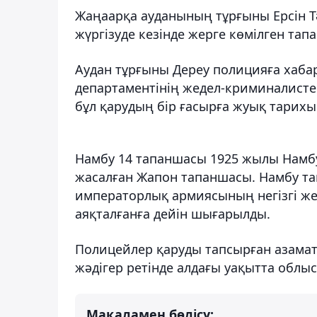
Жаңаарқа ауданының тұрғыны Ерсін 
жүргізуде кезінде жерге көмілген тап
Аудан тұрғыны Дереу полицияға хабар
департаментінің жедел-криминалисте
бұл қарудың бір ғасырға жуық тарихы
Намбу 14 тапаншасы 1925 жылы Намб
жасалған Жапон тапаншасы. Намбу т
императорлық армиясының негізгі жек
аяқталғанға дейін шығарылды.
Полицейлер қаруды тапсырған азаматқ
жәдігер ретінде алдағы уақытта облы
Мақаламен бөлісу: