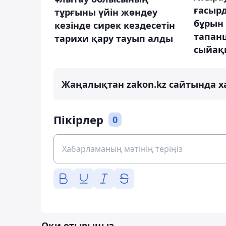
ғасыр
тұрғыны үйін жөндеу
бұрын
кезінде сирек кездесетін
тапан
тарихи қару тауып алды
сыйақ
Жаңалықтан zakon.kz сайтында х
Пікірлер
0
Оқи отырыңыз