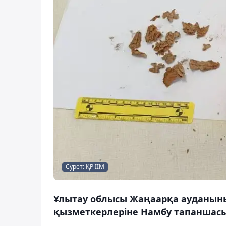
Сурет: ҚР ІІМ
Ұлытау облысы Жаңаарқа ауданын
қызметкерлеріне Намбу тапаншас