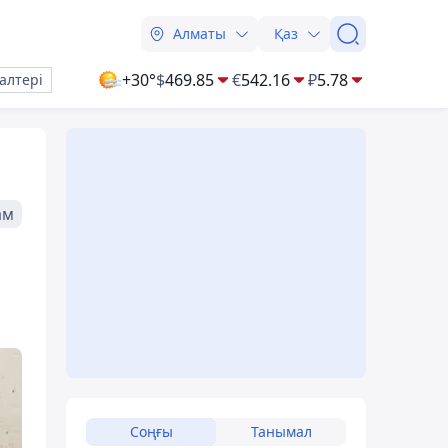
Алматы
Қаз
+30°
$
469.85
€
542.16
₽
5.78
алтері
ам
Соңғы
Танымал