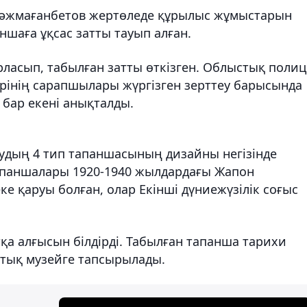
Тәжмағанбетов жертөледе құрылыс жұмыстарын
аншаға ұқсас затты тауып алған.
ласып, табылған затты өткізген. Облыстық поли
рінің сарапшылары жүргізген зерттеу барысында
 бар екені анықталды.
удың 4 тип тапаншасының дизайны негізінде
апаншалары 1920-1940 жылдардағы Жапон
е қаруы болған, олар Екінші дүниежүзілік соғыс
а алғысын білдірді. Табылған тапанша тарихи
стық музейге тапсырылады.