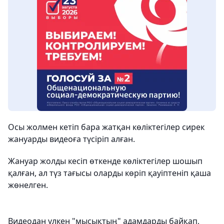
Осы жолмен кетіп бара жатқан көліктегілер сирек
жануарды видеоға түсіріп алған.
Жануар жолды кесіп өткенде көліктегілер шошып
қалған, ал түз тағысы оларды көріп қауіптеніп қаша
жөнелген.
Видеодан үлкен "мысықтың" адамдарды байқап,