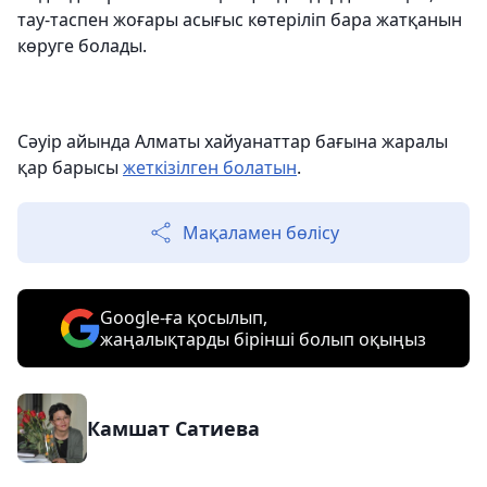
тау-таспен жоғары асығыс көтеріліп бара жатқанын
көруге болады.
Сәуір айында Алматы хайуанаттар бағына жаралы
қар барысы
жеткізілген болатын
.
Мақаламен бөлісу
Google-ға қосылып,
жаңалықтарды бірінші болып оқыңыз
Камшат Сатиева