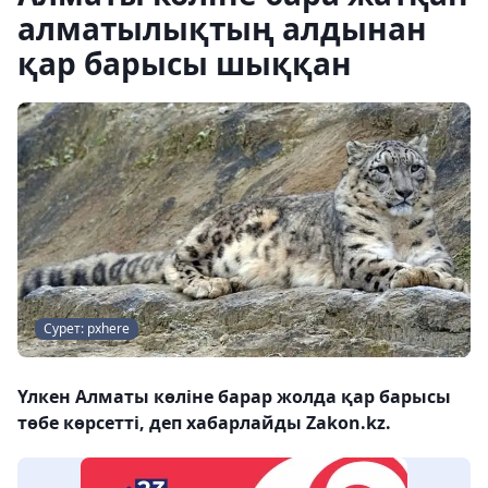
алматылықтың алдынан
қар барысы шыққан
Сурет: pxhere
Үлкен Алматы көліне барар жолда қар барысы
төбе көрсетті, деп хабарлайды Zakon.kz.