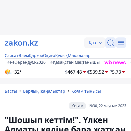
Қаз
Саясат
Әлем
Қаржы
Оқиға
Құқық
Мақалалар
#Референдум-2026
#Қазақстан мақтанышы
+32°
$
467.48
€
539.52
₽
5.73
Басты
Барлық жаңалықтар
Қоғам тынысы
Қоғам
19:30, 22 маусым 2023
"Шошып кеттім!". Үлкен
Алматы көліне бара жатқан