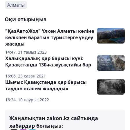
Алматы
Оқи отырыңыз
"ҚазАвтоЖол" Үлкен Алматы көліне
көлікпен баратын туристерге үндеу
жасады
14:47, 31 тамыз 2023
Халықаралық қар барысы күні:
Қазақстанда 130-ға жуықтайы бар
16:06, 23 қазан 2021
Шығыс Қазақстанда қар барысы
таудан «сәлем жолдады»
16:24, 10 наурыз 2022
Жаңалықтан zakon.kz сайтында
хабардар болыңыз: