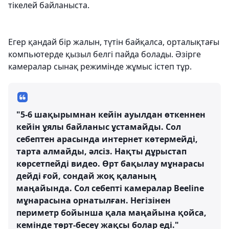
тікелей байланыста.
Егер қандай бір жалын, түтін байқалса, орталықтағы
компьютерде қызыл белгі пайда болады. Әзірге
камералар сынақ режимінде жұмыс істеп тұр.
"5-6 шақырымнан кейін ауылдан өткеннен
кейін ұялы байланыс ұстамайды. Сол
себептен арасында интернет көтермейді,
тарта алмайды, әлсіз. Нақты дұрыстап
көрсетпейді видео. Өрт бақылау мұнарасы
дейді ғой, сондай жоқ қаланың
маңайында. Сол себепті камералар Beeline
мұнарасына орнатылған. Негізінен
периметр бойынша қала маңайына қойса,
кемінде төрт-бесеу жақсы болар еді."