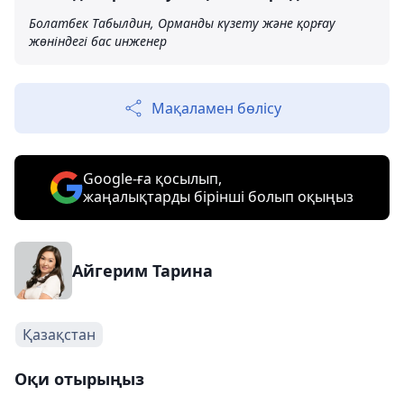
Болатбек Табылдин, Орманды күзету және қорғау
жөніндегі бас инженер
Мақаламен бөлісу
Google-ға қосылып,
жаңалықтарды бірінші болып оқыңыз
Айгерим Тарина
Қазақстан
Оқи отырыңыз