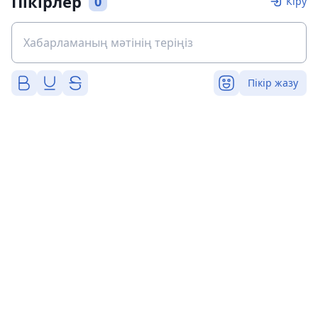
Пікірлер
0
Кіру
Пікір жазу