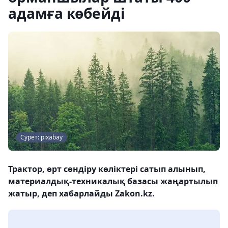
адамға көбейді
Сурет: pixabay
Трактор, өрт сөндіру көліктері сатып алынып,
материалдық-техникалық базасы жаңартылып
жатыр, деп хабарлайды Zakon.kz.