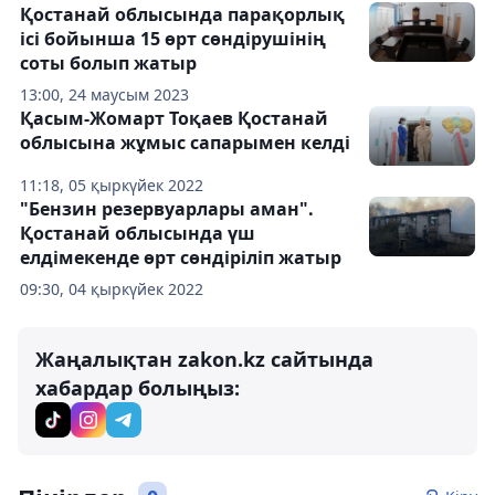
Қостанай облысында парақорлық
ісі бойынша 15 өрт сөндірушінің
соты болып жатыр
13:00, 24 маусым 2023
Қасым-Жомарт Тоқаев Қостанай
облысына жұмыс сапарымен келді
11:18, 05 қыркүйек 2022
"Бензин резервуарлары аман".
Қостанай облысында үш
елдімекенде өрт сөндіріліп жатыр
09:30, 04 қыркүйек 2022
Жаңалықтан zakon.kz сайтында
хабардар болыңыз: