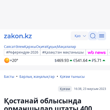
Қаз
Саясат
Әлем
Қаржы
Оқиға
Құқық
Мақалалар
#Референдум-2026
#Қазақстан мақтанышы
+20°
$
469.93
€
541.64
₽
5.71
Басты
Барлық жаңалықтар
Қоғам тынысы
Қоғам
16:38, 23 маусым 2023
Қостанай облысында
орманшылар штаты 400