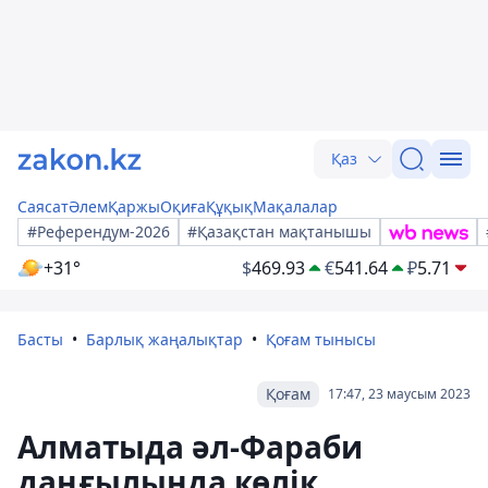
Қаз
Саясат
Әлем
Қаржы
Оқиға
Құқық
Мақалалар
#Референдум-2026
#Қазақстан мақтанышы
+31°
$
469.93
€
541.64
₽
5.71
Басты
Барлық жаңалықтар
Қоғам тынысы
Қоғам
17:47, 23 маусым 2023
Алматыда әл-Фараби
даңғылында көлік