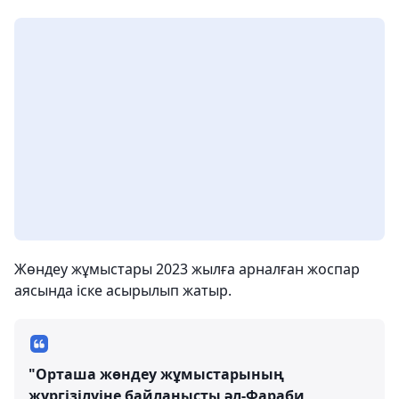
Жөндеу жұмыстары 2023 жылға арналған жоспар
аясында іске асырылып жатыр.
"Орташа жөндеу жұмыстарының
жүргізілуіне байланысты әл-Фараби