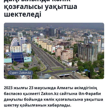
қозғалысы уақытша
шектеледі
Сурет: Zakon.kz
2023 жылғы 23 маусымда Алматы әкімдігінің
баспасөз қызметі Zakon.kz сайтына Әл-Фараби
даңғылы бойында көлік қозғалысына уақытша
шектеу қойылғанын хабарлады.