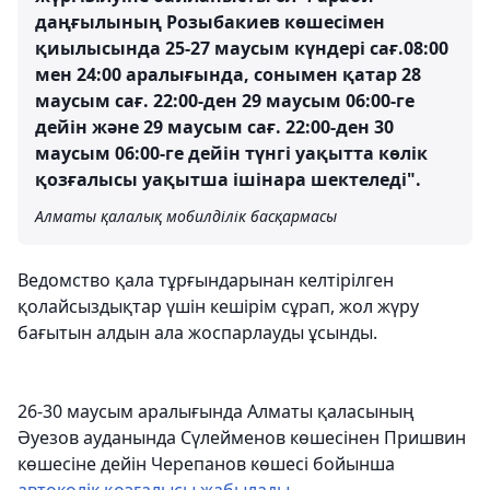
даңғылының Розыбакиев көшесімен
қиылысында 25-27 маусым күндері сағ.08:00
мен 24:00 аралығында, сонымен қатар 28
маусым сағ. 22:00-ден 29 маусым 06:00-ге
дейін және 29 маусым сағ. 22:00-ден 30
маусым 06:00-ге дейін түнгі уақытта көлік
қозғалысы уақытша ішінара шектеледі".
Алматы қалалық мобилділік басқармасы
Ведомство қала тұрғындарынан келтірілген
қолайсыздықтар үшін кешірім сұрап, жол жүру
бағытын алдын ала жоспарлауды ұсынды.
26-30 маусым аралығында Алматы қаласының
Әуезов ауданында Сүлейменов көшесінен Пришвин
көшесіне дейін Черепанов көшесі бойынша