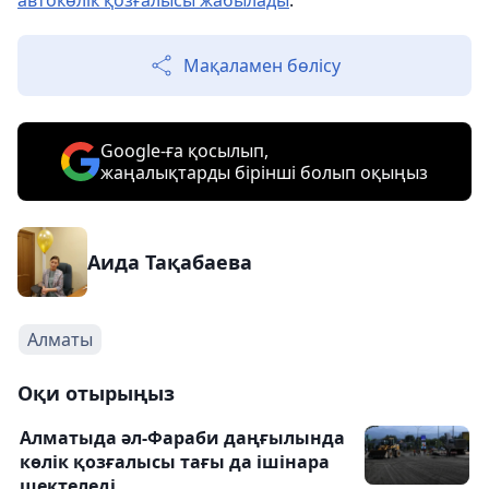
автокөлік қозғалысы жабылады
.
Мақаламен бөлісу
Google-ға қосылып,
жаңалықтарды бірінші болып оқыңыз
Аида Тақабаева
Алматы
Оқи отырыңыз
Алматыда әл-Фараби даңғылында
көлік қозғалысы тағы да ішінара
шектеледі