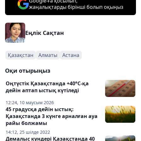
Google-ға қосылып,
жаңалықтарды бірінші болып оқыңыз
Еңлік Сақтан
Қазақстан
Алматы
Астана
Оқи отырыңыз
Оңтүстік Қазақстанда +40°С-қа
дейін аптап ыстық күтіледі
12:24, 10 маусым 2026
45 градусқа дейін ыстық:
Қазақстанда 3 күнге арналған ауа
райы болжамы
14:12, 25 шілде 2022
Демалыс күндері Қазақстанда 40