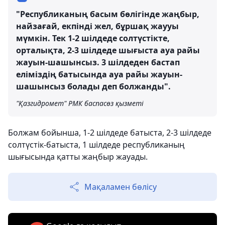
"Республиканың басым бөлігінде жаңбыр,
найзағай, екпінді жел, бұршақ жаууы
мүмкін. Тек 1-2 шілдеде солтүстікте,
орталықта, 2-3 шілдеде шығыста ауа райы
жауын-шашынсыз. 3 шілдеден бастап
еліміздің батысында ауа райы жауын-
шашынсыз болады деп болжанды".
"Қазгидромет" РМК баспасөз қызметі
Болжам бойынша, 1-2 шілдеде батыста, 2-3 шілдеде
солтүстік-батыста, 1 шілдеде республиканың
шығысында қатты жаңбыр жауады.
Мақаламен бөлісу