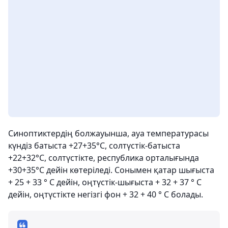
Синоптиктердің болжауынша, ауа температурасы
күндіз батыста +27+35°С, солтүстік-батыста
+22+32°С, солтүстікте, республика орталығында
+30+35°С дейін көтеріледі. Сонымен қатар шығыста
+ 25 + 33 ° C дейін, оңтүстік-шығыста + 32 + 37 ° C
дейін, оңтүстікте негізгі фон + 32 + 40 ° C болады.