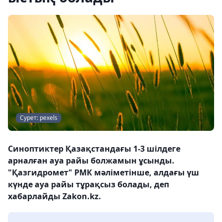
Сурет: pexels
Синоптиктер Қазақстандағы 1-3 шілдеге
арналған ауа райы болжамын ұсынды.
"Қазгидромет" РМК мәліметінше, алдағы үш
күнде ауа райы тұрақсыз болады, деп
хабарлайды Zakon.kz.