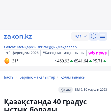
Қаз
Саясат
Әлем
Қаржы
Оқиға
Құқық
Мақалалар
#Референдум-2026
#Қазақстан мақтанышы
+31°
$
469.93
€
541.64
₽
5.71
Басты
Барлық жаңалықтар
Қоғам тынысы
Қоғам
15:19, 30 маусым 2023
Қазақстанда 40 градус
ыстық болады