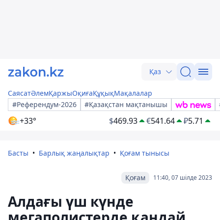
Қаз
Саясат
Әлем
Қаржы
Оқиға
Құқық
Мақалалар
#Референдум-2026
#Қазақстан мақтанышы
+33°
$
469.93
€
541.64
₽
5.71
Басты
Барлық жаңалықтар
Қоғам тынысы
Қоғам
11:40, 07 шілде 2023
Алдағы үш күнде
мегаполистерде қандай