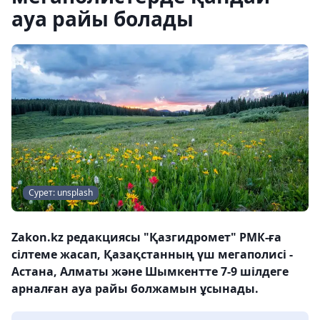
ауа райы болады
Сурет: unsplash
Zakon.kz редакциясы "Қазгидромет" РМК-ға
сілтеме жасап, Қазақстанның үш мегаполисі -
Астана, Алматы және Шымкентте 7-9 шілдеге
арналған ауа райы болжамын ұсынады.