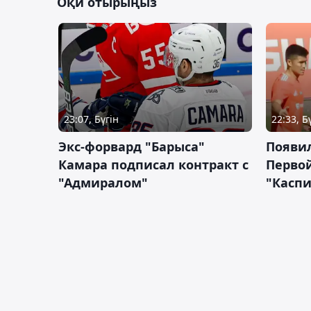
Оқи отырыңыз
23:07, Бүгін
22:33, Б
Экс-форвард "Барыса"
Появи
Камара подписал контракт с
Первой
"Адмиралом"
"Касп