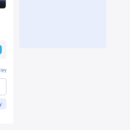
Кіру
у