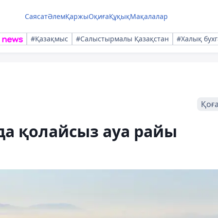
Саясат
Әлем
Қаржы
Оқиға
Құқық
Мақалалар
#Қазақмыс
#Салыстырмалы Қазақстан
#Халық бухг
Қоғ
да қолайсыз ауа райы