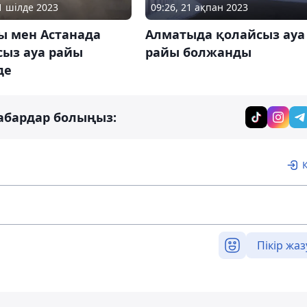
01 шілде 2023
09:26, 21 ақпан 2023
ы мен Астанада
Алматыда қолайсыз ауа
сыз ауа райы
райы болжанды
де
абардар болыңыз:
Пікір жаз