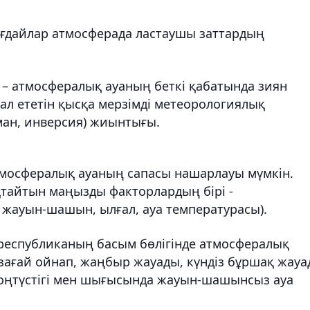
ғдайлар атмосферада ластаушы заттардың
 – атмосфералық ауаның беткі қабатында зиян
ал ететін қысқа мерзімді метеорологиялық
ман, инверсия) жиынтығы.
тмосфералық ауаның сапасы нашарлауы мүмкін.
қтайтын маңызды факторлардың бірі -
 жауын-шашын, ылғал, ауа температурасы).
е республиканың басым бөлігінде атмосфералық
зағай ойнап, жаңбыр жауады, күндіз бұршақ жау
 оңтүстігі мен шығысында жауын-шашынсыз ауа