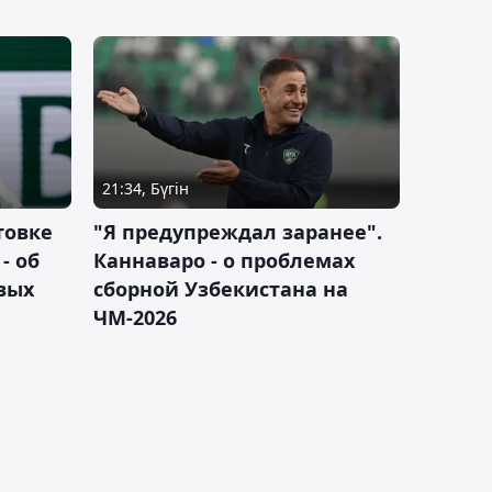
21:34, Бүгін
товке
"Я предупреждал заранее".
- об
Каннаваро - о проблемах
вых
сборной Узбекистана на
ЧМ-2026