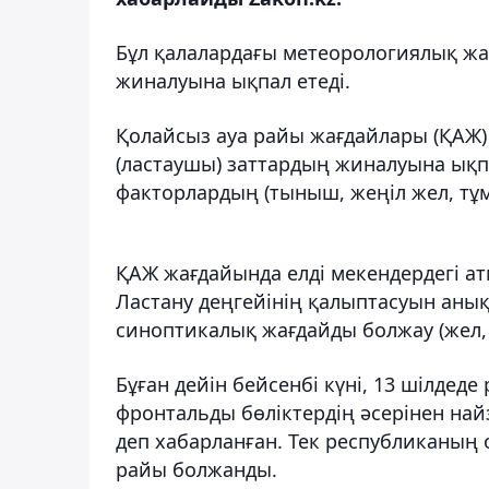
Бұл қалалардағы метеорологиялық жа
жиналуына ықпал етеді.
Қолайсыз ауа райы жағдайлары (ҚАЖ)
(ластаушы) заттардың жиналуына ықп
факторлардың (тыныш, жеңіл жел, тұ
ҚАЖ жағдайында елді мекендердегі а
Ластану деңгейінің қалыптасуын аны
синоптикалық жағдайды болжау (жел,
Бұған дейін бейсенбі күні, 13 шілдед
фронтальды бөліктердің әсерінен най
деп хабарланған. Тек республиканың
райы болжанды.