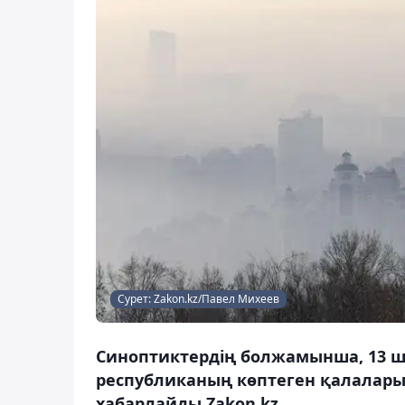
Сурет: Zakon.kz/Павел Михеев
Синоптиктердің болжамынша, 13 ш
республиканың көптеген қалалары
хабарлайды Zakon.kz.