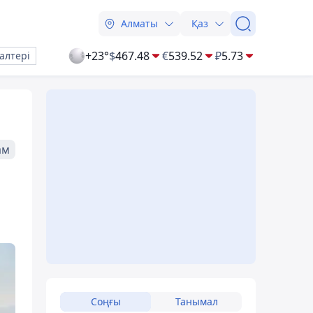
Алматы
Қаз
+23°
$
467.48
€
539.52
₽
5.73
алтері
ам
Соңғы
Танымал