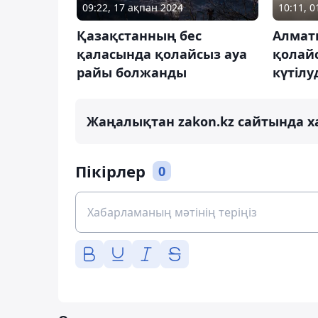
09:22, 17 ақпан 2024
10:11, 
Қазақстанның бес
Алмат
қаласында қолайсыз ауа
қолай
райы болжанды
күтілу
Жаңалықтан zakon.kz сайтында х
Пікірлер
0