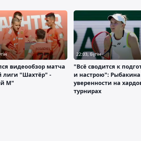
үгін
22:03, Бүгін
лся видеообзор матча
"Всё сводится к подго
 лиги "Шахтёр" -
и настрою": Рыбакина 
ий М"
уверенности на хардо
турнирах