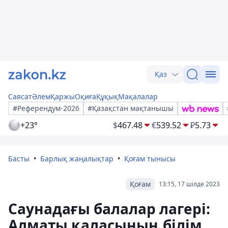
Қаз
Саясат
Әлем
Қаржы
Оқиға
Құқық
Мақалалар
#Референдум-2026
#Қазақстан мақтанышы
+23°
$
467.48
€
539.52
₽
5.73
Басты
Барлық жаңалықтар
Қоғам тынысы
Қоғам
13:15, 17 шілде 2023
Саунадағы балалар лагері:
Алматы қаласының білім