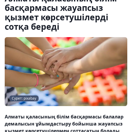
басқармасы жауапсыз
қызмет көрсетушілерді
сотқа береді
Сурет: pixabay
Алматы қаласының білім басқармасы балалар
демалысын ұйымдастыру бойынша жауапсыз
қызмет көрсетушілермен соттасатын болады,