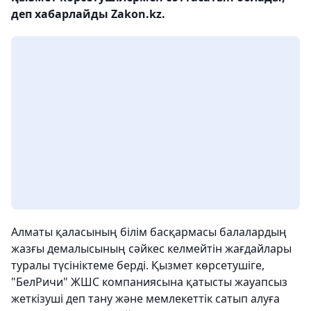
деп хабарлайды Zakon.kz.
Алматы қаласының білім басқармасы балалардың
жазғы демалысының сәйкес келмейтін жағдайлары
туралы түсініктеме берді. Қызмет көрсетушіге,
"БелРичи" ЖШС компаниясына қатысты жауапсыз
жеткізуші деп тану және мемлекеттік сатып алуға