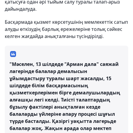
қатысуға одан әрі тыйым салу туралы талап-арыз
дайындалуда.
Басқармада қызмет көрсетушінің мемлекеттік сатып
алуды өткізудің барлық ережелеріне толық сәйкес
келген жағдайда анықталғаны түсіндірілді.
"Мәселен, 13 шілдеде "Арман дала" саяжай
лагерінде балалар демалысын
ұйымдастыру туралы шарт жасалды, 15
шілдеде білім басқармасының
қызметкерлерімен бірге демалушылардың
алғашқы легі келді. Тиісті талаптардың
бұзылу фактілері анықталған кезде
балаларды үйлеріне апару процесі шұғыл
түрде басталды. Қазіргі уақытта лагерьде
балалар жоқ. Жақын арада олар мектеп