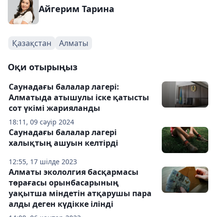
Айгерим Тарина
Қазақстан
Алматы
Оқи отырыңыз
Саунадағы балалар лагері:
Алматыда атышулы іске қатысты
сот үкімі жарияланды
18:11, 09 сәуір 2024
Саунадағы балалар лагері
халықтың ашуын келтірді
12:55, 17 шілде 2023
Алматы экололгия басқармасы
төрағасы орынбасарының
уақытша міндетін атқарушы пара
алды деген күдікке ілінді