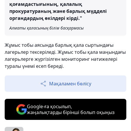
қоғамдастығының, қалалық
прокуратураның және барлық мүдделі
органдардың өкілдері кірді."
Алматы қаласының білім басқармасы
Жұмыс тобы аясында барлық қала сыртындағы
лагерьлер тексеріледі. Жұмыс тобы қала маңындағы
лагерьлерге жүргізілген мониторинг нәтижелері
туралы үнемі есеп береді.
Мақаламен бөлісу
Google-ға қосылып,
жаңалықтарды бірінші болып оқыңыз