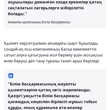
оқушылары демалған кезде ережелер қатаң
сақталатын лагерьлерге жіберілетін
болады."
Алматы қаласының білім басқармасы
Қызмет көрсетушімен ағымдағы шарт бұзылады,
сондай-ақ осы компанияның басқа мемлекеттік
сатып алуға қатысуына жол бермеу үшін жосықсыз
өнім беруші деп тану туралы талап арыз беріледі.
"Білім басқармасының жауапты
қызметкеріне қатаң сөгіс жарияланды.
Қазіргі уақытта білім басқармасы
қоғамдық кеңеспен бірлесіп жұмыс тобын
құрды, оның құрамына ата-аналар