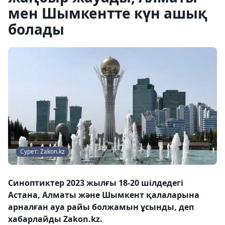
мен Шымкентте күн ашық
болады
Сурет: Zakon.kz
Синоптиктер 2023 жылғы 18-20 шілдедегі
Астана, Алматы және Шымкент қалаларына
арналған ауа райы болжамын ұсынды, деп
хабарлайды Zakon.kz.