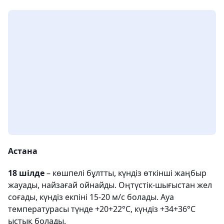
Астана
18 шілде
– көшпелі бұлтты, күндіз өткінші жаңбыр
жауады, найзағай ойнайды. Оңтүстік-шығыстан жел
соғады, күндіз екпіні 15-20 м/с болады. Ауа
температурасы түнде +20+22°C, күндіз +34+36°C
ыстық болады.