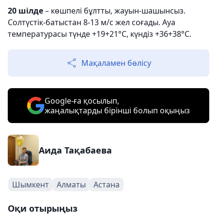
20 шілде
– көшпелі бұлтты, жауын-шашынсыз.
Солтүстік-батыстан 8-13 м/с жел соғады. Ауа
температурасы түнде +19+21°С, күндіз +36+38°С.
Мақаламен бөлісу
Google-ға қосылып,
жаңалықтарды бірінші болып оқыңыз
Аида Тақабаева
Шымкент
Алматы
Астана
Оқи отырыңыз