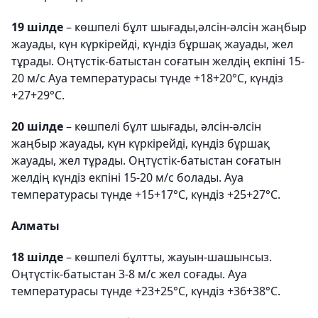
19 шілде
– көшпелі бұлт шығады,әлсін-әлсін жаңбыр
жауады, күн күркірейді, күндіз бұршақ жауады, жел
тұрады. Оңтүстік-батыстан соғатын желдің екпіні 15-
20 м/с Ауа температурасы түнде +18+20°C, күндіз
+27+29°C.
20 шілде
– көшпелі бұлт шығады, әлсін-әлсін
жаңбыр жауады, күн күркірейді, күндіз бұршақ
жауады, жел тұрады. Оңтүстік-батыстан соғатын
желдің күндіз екпіні 15-20 м/с болады. Ауа
температурасы түнде +15+17°С, күндіз +25+27°С.
Алматы
18 шілде
– көшпелі бұлтты, жауын-шашынсыз.
Оңтүстік-батыстан 3-8 м/с жел соғады. Ауа
температурасы түнде +23+25°С, күндіз +36+38°С.