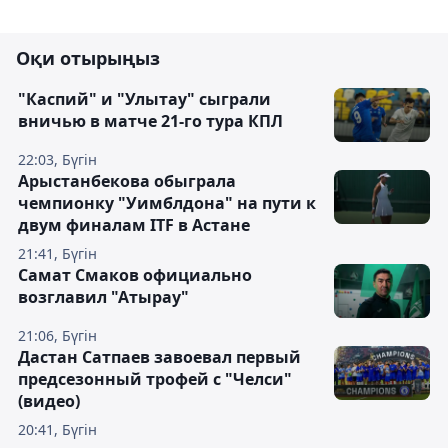
Оқи отырыңыз
"Каспий" и "Улытау" сыграли
вничью в матче 21-го тура КПЛ
22:03, Бүгін
Арыстанбекова обыграла
чемпионку "Уимблдона" на пути к
двум финалам ITF в Астане
21:41, Бүгін
Самат Смаков официально
возглавил "Атырау"
21:06, Бүгін
Дастан Сатпаев завоевал первый
предсезонный трофей с "Челси"
(видео)
20:41, Бүгін