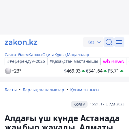
Қаз
Саясат
Әлем
Қаржы
Оқиға
Құқық
Мақалалар
#Референдум-2026
#Қазақстан мақтанышы
+23°
$
469.93
€
541.64
₽
5.71
Басты
Барлық жаңалықтар
Қоғам тынысы
Қоғам
15:21, 17 шілде 2023
Алдағы үш күнде Астанада
жаңбыр жауады, Алматы