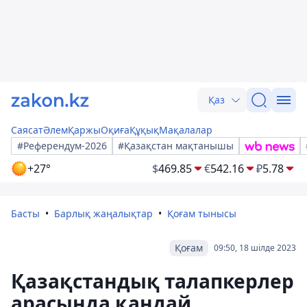
Қаз
Саясат
Әлем
Қаржы
Оқиға
Құқық
Мақалалар
#Референдум-2026
#Қазақстан мақтанышы
+27°
$
469.85
€
542.16
₽
5.78
Басты
Барлық жаңалықтар
Қоғам тынысы
Қоғам
09:50, 18 шілде 2023
Қазақстандық талапкерлер
арасында қандай