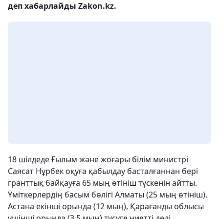
деп хабарлайды Zakon.kz.
18 шілдеде Ғылым және жоғары білім министрі
Саясат Нұрбек оқуға қабылдау басталғаннан бері
гранттық байқауға 65 мың өтініш түскенін айтты.
Үміткерлердің басым бөлігі Алматы (25 мың өтініш),
Астана екінші орында (12 мың), Қарағанды ​​облысы
үшінші орында (3,5 мың) түсуге ниетті деді.