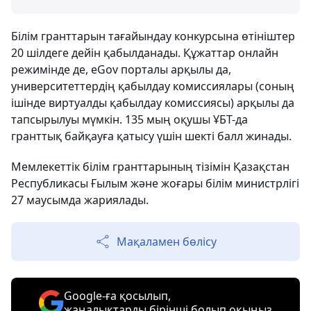
Білім гранттарын тағайындау конкурсына өтініштер
20 шілдеге дейін қабылданады. Құжаттар онлайн
режимінде де, eGov порталы арқылы да,
университеттердің қабылдау комиссиялары (соның
ішінде виртуалды қабылдау комиссиясы) арқылы да
тапсырылуы мүмкін. 135 мың оқушы ҰБТ-да
гранттық байқауға қатысу үшін шекті балл жинады.
Мемлекеттік білім гранттарының тізімін Қазақстан
Республикасы Ғылым және жоғары білім министрлігі
27 маусымда жариялады.
Мақаламен бөлісу
Google-ға қосылып,
жаңалықтарды бірінші болып оқыңыз