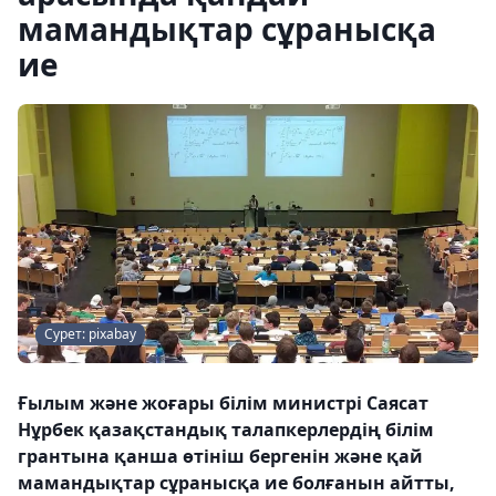
мамандықтар сұранысқа
ие
Сурет: pixabay
Ғылым және жоғары білім министрі Саясат
Нұрбек қазақстандық талапкерлердің білім
грантына қанша өтініш бергенін және қай
мамандықтар сұранысқа ие болғанын айтты,