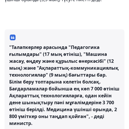
"Талапкерлер арасында "Педагогика
ғылымдары" (17 мың өтініш), "Машина
жасау, өңдеу және құрылыс өнеркәсібі" (12
мың) және "Ақпараттық-коммуникациялық
технологиялар" (9 мың) бағыттары бар.
Білім беру топтарына келетін болсақ.
Бағдарламалар бойынша ең көп 7 000 өтініш
Ақпараттық технологияларға, одан кейін
дене шынықтыру пәні мұғалімдеріне 3 700
өтініш берілді. Медицина үшінші орында, 2
800 үміткер оны таңдап қойған", - деді
министр.