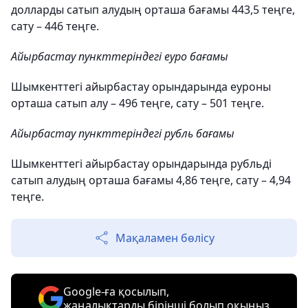
долларды сатып алудың орташа бағамы 443,5 теңге,
сату – 446 теңге.
Айырбастау пункттеріндегі еуро бағамы
Шымкенттегі айырбастау орындарында еуроны
орташа сатып алу – 496 теңге, сату – 501 теңге.
Айырбастау пункттеріндегі рубль бағамы
Шымкенттегі айырбастау орындарында рубльді
сатып алудың орташа бағамы 4,86 ​​теңге, сату – 4,94
теңге.
Мақаламен бөлісу
Google-ға қосылып,
жаңалықтарды бірінші болып оқыңыз