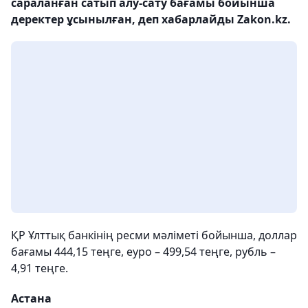
сараланған сатып алу-сату бағамы бойынша
деректер ұсынылған, деп хабарлайды Zakon.kz.
ҚР Ұлттық банкінің ресми мәліметі бойынша, доллар
бағамы 444,15 теңге, еуро – 499,54 теңге, рубль –
4,91 теңге.
Астана