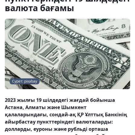
валюта бағамы
Сурет: pixabay
2023 жылғы 19 шілдедегі жағдай бойынша
Астана, Алматы және Шымкент
қалаларындағы, сондай-ақ ҚР Ұлттық Банкінің
айырбастау пункттеріндегі валюталарды:
долларды, еуроны және рубльді орташа