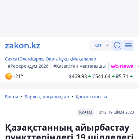
Қаз
Саясат
Әлем
Қаржы
Оқиға
Құқық
Мақалалар
#Референдум-2026
#Қазақстан мақтанышы
+21°
$
469.93
€
541.64
₽
5.71
Басты
Барлық жаңалықтар
Қоғам тынысы
Қоғам
13:12, 19 шілде 2023
Қазақстанның айырбастау
пункттеріндегі 19 шілдедегі