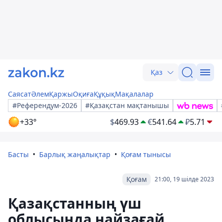
Қаз
Саясат
Әлем
Қаржы
Оқиға
Құқық
Мақалалар
#Референдум-2026
#Қазақстан мақтанышы
+33°
$
469.93
€
541.64
₽
5.71
Басты
Барлық жаңалықтар
Қоғам тынысы
Қоғам
21:00, 19 шілде 2023
Қазақстанның үш
облысында найзағай,