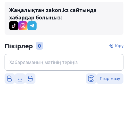
Жаңалықтан zakon.kz сайтында
хабардар болыңыз:
Пікірлер
0
Кіру
Пікір жазу