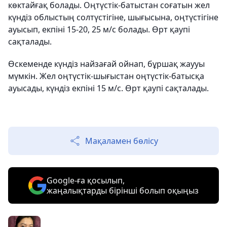
көктайғақ болады. Оңтүстік-батыстан соғатын жел
күндіз облыстың солтүстігіне, шығысына, оңтүстігіне
ауысып, екпіні 15-20, 25 м/с болады. Өрт қаупі
сақталады.
Өскеменде күндіз найзағай ойнап, бұршақ жаууы
мүмкін. Жел оңтүстік-шығыстан оңтүстік-батысқа
ауысады, күндіз екпіні 15 м/с. Өрт қаупі сақталады.
Мақаламен бөлісу
Google-ға қосылып,
жаңалықтарды бірінші болып оқыңыз