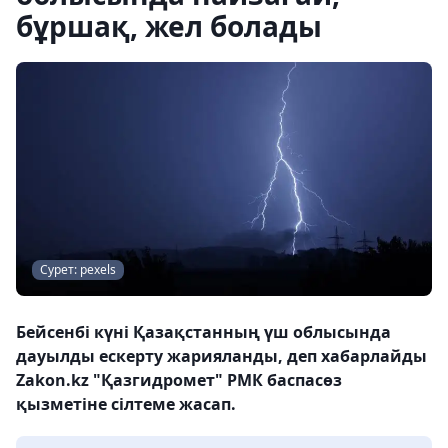
бұршақ, жел болады
Сурет: pexels
Бейсенбі күні Қазақстанның үш облысында
дауылды ескерту жарияланды, деп хабарлайды
Zakon.kz "Қазгидромет" РМК баспасөз
қызметіне сілтеме жасап.