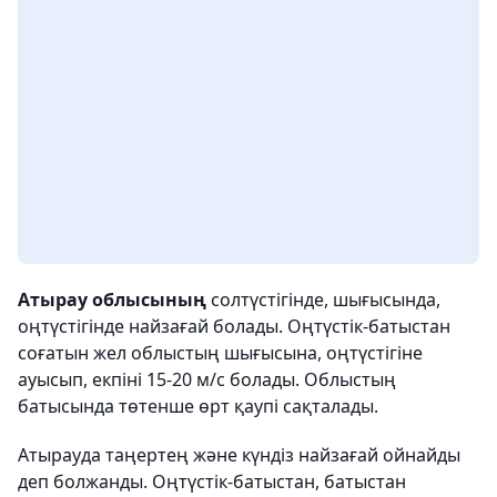
Атырау облысының
солтүстігінде, шығысында,
оңтүстігінде найзағай болады. Оңтүстік-батыстан
соғатын жел облыстың шығысына, оңтүстігіне
ауысып, екпіні 15-20 м/с болады. Облыстың
батысында төтенше өрт қаупі сақталады.
Атырауда таңертең және күндіз найзағай ойнайды
деп болжанды. Оңтүстік-батыстан, батыстан