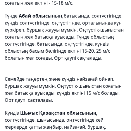
соғатын жел екпіні - 15-18 м/с.
Түнде
Абай облысының
батысында, солтүстігінде,
күндіз солтүстігінде, оңтүстігінде, орталығында күн
күркіреп, бұршақ жаууы мүмкін. Оңтүстік-шығыстан
соғатын жел батысқа ауысады. Түнде облыстың
солтүстігінде, батысында, оңтүстігінде, күндіз
облыстың басым бөлігінде екпіні 15-20, 25 м/с
болатын жел соғады. Өрт қаупі сақталады.
Семейде таңертең және күндіз найзағай ойнап,
бұршақ жаууы мүмкін. Оңтүстік-шығыстан соғатын
жел батысқа ауысады, күндіз екпіні 15 м/с болады.
Өрт қаупі сақталады.
Күндіз
Шығыс Қазақстан облысының
солтүстігінде, шығысында, оңтүстігінде кей
жерлерде қатты жаңбыр, найзағай, бұршақ,