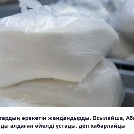
қтардың әрекетін жандандырды. Осылайша, Аб
ды алдаған әйелді ұстады, деп хабарлайды