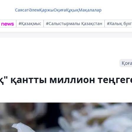
Саясат
Әлем
Қаржы
Оқиға
Құқық
Мақалалар
#Қазақмыс
#Салыстырмалы Қазақстан
#Халық бухг
Қоғ
қ" қантты миллион теңгег