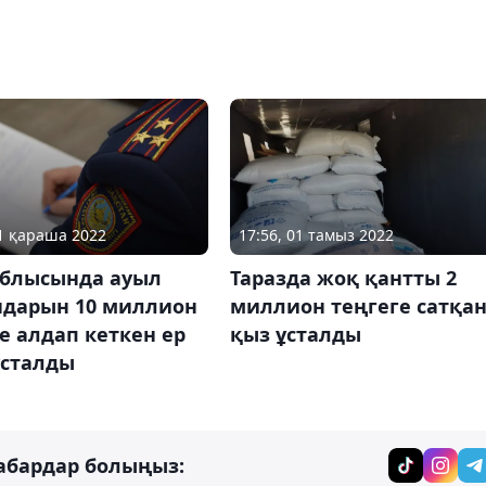
01 қараша 2022
17:56, 01 тамыз 2022
облысында ауыл
Таразда жоқ қантты 2
ндарын 10 миллион
миллион теңгеге сатқа
е алдап кеткен ер
қыз ұсталды
ұсталды
абардар болыңыз: