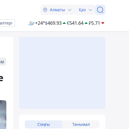
Алматы
Қаз
+24°
$
469.93
€
541.64
₽
5.71
алтері
ам
е
Соңғы
Танымал