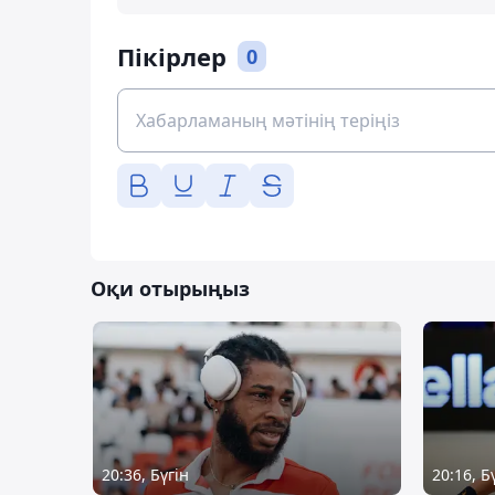
Пікірлер
0
Оқи отырыңыз
20:36, Бүгін
20:16, Б