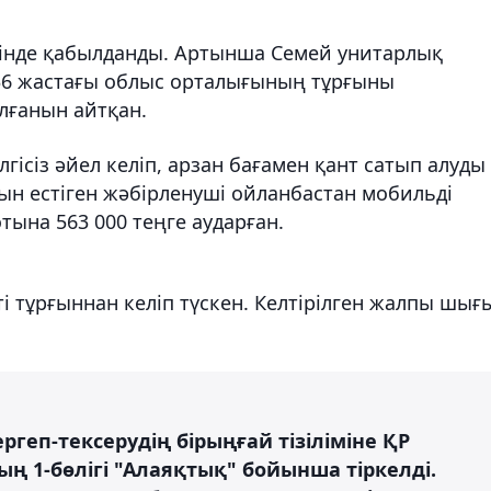
есінде қабылданды. Артынша Семей унитарлық
36 жастағы облыс орталығының тұрғыны
лғанын айтқан.
лгісіз әйел келіп, арзан бағамен қант сатып алуды
ын естіген жәбірленуші ойланбастан мобильді
ына 563 000 теңге аударған.
кті тұрғыннан келіп түскен. Келтірілген жалпы шығ
ргеп-тексерудің бірыңғай тізіліміне ҚР
ң 1-бөлігі "Алаяқтық" бойынша тіркелді.