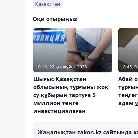
Қазақстан
Оқи отырыңыз
10:19, 22 қыркүйек 2023
18:45, 
Шығыс Қазақстан
Абай 
облысының тұрғыны жоқ
тұрғы
су құбырын тартуға 5
теңгег
миллион теңге
адам 
инвестициялаған
Жаңалықтан zakon.kz сайтында х