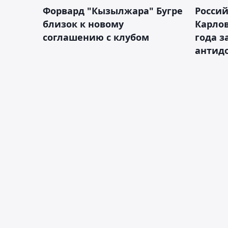
Форвард "Кызылжара" Бугре
Россий
близок к новому
Карлов
соглашению с клубом
года з
антид