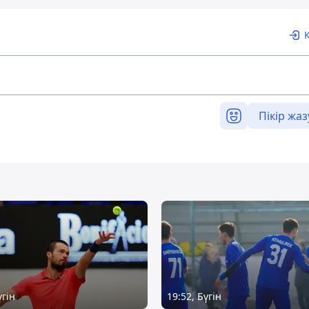
Пікір жаз
үгін
19:52, Бүгін