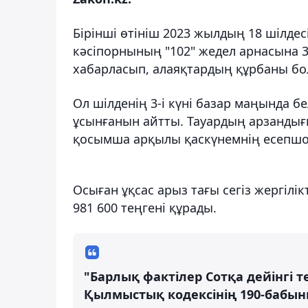
Бірінші өтініш 2023 жылдың 18 шілд
кәсіпорнының "102" жедел арнасына 
хабарласып, алаяқтардың құрбаны бо
Ол шілденің 3-і күні базар маңында бе
ұсынғанын айтты. Тауардың арзандығ
қосымша арқылы қаскүнемнің есепшот
Осыған ұқсас арыз тағы сегіз жергілі
981 600 теңгені құрады.
"Барлық фактілер Сотқа дейінгі те
Қылмыстық кодексінің 190-бабыны