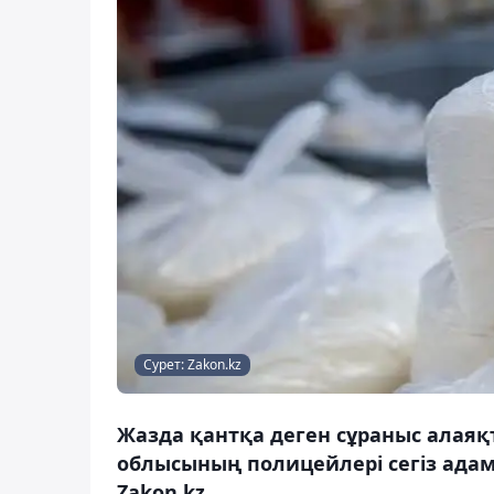
Сурет: Zakon.kz
Жазда қантқа деген сұраныс алая
облысының полицейлері сегіз адам
Zakon.kz.