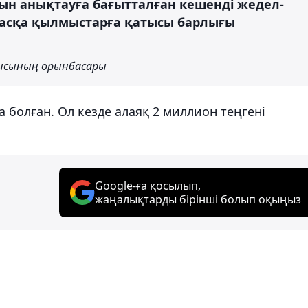
н анықтауға бағытталған кешенді жедел-
 Басқа қылмыстарға қатысы барлығы
шысының орынбасары
 болған. Ол кезде алаяқ 2 миллион теңгені
Google-ға қосылып,
жаңалықтарды бірінші болып оқыңыз