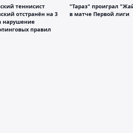
ский теннисист
"Тараз" проиграл "Жа
ский отстранён на 3
в матче Первой лиги
а нарушение
опинговых правил