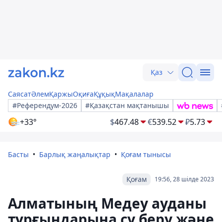
Қаз
Саясат
Әлем
Қаржы
Оқиға
Құқық
Мақалалар
#Референдум-2026
#Қазақстан мақтанышы
+33°
$
467.48
€
539.52
₽
5.73
Басты
Барлық жаңалықтар
Қоғам тынысы
Қоғам
19:56, 28 шілде 2023
Алматының Медеу ауданы
тұрғындарына су беру және