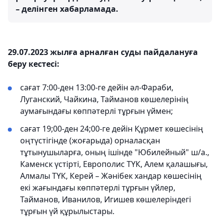
– делінген хабарламада.
29.07.2023 жылға арналған суды пайдалануға
беру кестесі:
сағат 7:00-ден 13:00-ге дейін әл-Фараби,
Луганский, Чайкина, Тайманов көшелерінің
аумағындағы көппәтерлі тұрғын үймен;
сағат 19;00-ден 24;00-ге дейін Құрмет көшесінің
оңтүстігінде (жоғарыда) орналасқан
тұтынушыларға, оның ішінде "Юбилейный" ш/а.,
Каменск үстірті, Европолис ТҮК, Алем қалашығы,
Алмалы ТҮК, Керей – Жәнібек хандар көшесінің
екі жағындағы көппәтерлі тұрғын үйлер,
Тайманов, Иванилов, Игишев көшелеріндегі
тұрғын үй құрылыстары.