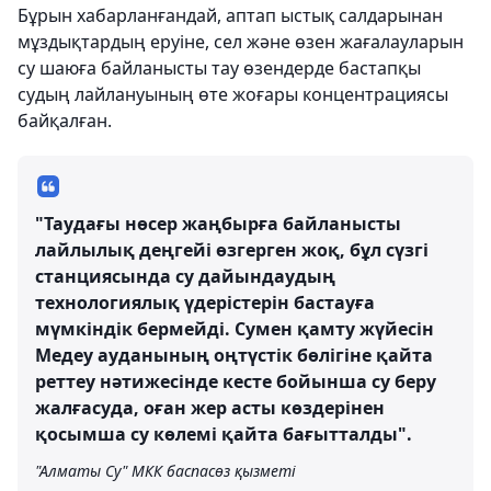
Бұрын хабарланғандай, аптап ыстық салдарынан
мұздықтардың еруіне, сел және өзен жағалауларын
су шаюға байланысты тау өзендерде бастапқы
судың лайлануының өте жоғары концентрациясы
байқалған.
"Таудағы нөсер жаңбырға байланысты
лайлылық деңгейі өзгерген жоқ, бұл сүзгі
станциясында су дайындаудың
технологиялық үдерістерін бастауға
мүмкіндік бермейді. Сумен қамту жүйесін
Медеу ауданының оңтүстік бөлігіне қайта
реттеу нәтижесінде кесте бойынша су беру
жалғасуда, оған жер асты көздерінен
қосымша су көлемі қайта бағытталды".
"Алматы Су" МКК баспасөз қызметі