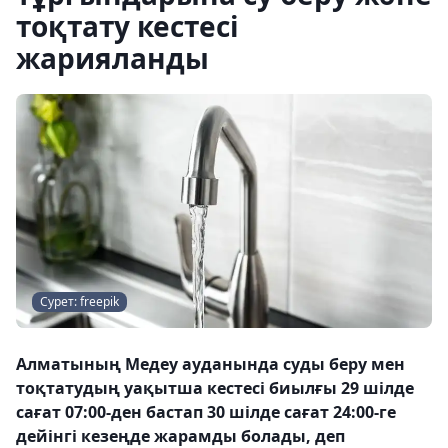
тоқтату кестесі
жарияланды
Сурет: freepik
Алматының Медеу ауданында суды беру мен
тоқтатудың уақытша кестесі биылғы 29 шілде
сағат 07:00-ден бастап 30 шілде сағат 24:00-ге
дейінгі кезеңде жарамды болады, деп