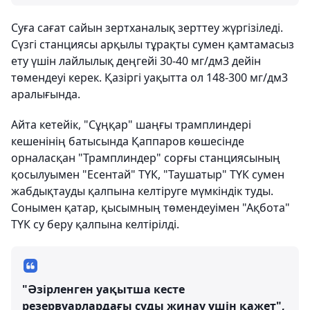
Суға сағат сайын зертханалық зерттеу жүргізіледі.
Сүзгі станциясы арқылы тұрақты сумен қамтамасыз
ету үшін лайлылық деңгейі 30-40 мг/дм3 дейін
төмендеуі керек. Қазіргі уақытта ол 148-300 мг/дм3
аралығында.
Айта кетейік, "Сұңқар" шаңғы трамплиндері
кешенінің батысында Қаппаров көшесінде
орналасқан "Трамплиндер" сорғы станциясының
қосылуымен "Есентай" ТҮК, "Таушатыр" ТҮК сумен
жабдықтауды қалпына келтіруге мүмкіндік туды.
Сонымен қатар, қысымның төмендеуімен "Ақбота"
ТҮК су беру қалпына келтірілді.
"Әзірленген уақытша кесте
резервуарлардағы суды жинау үшін қажет",