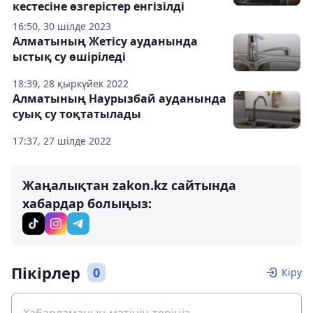
кестесіне өзгерістер енгізілді
16:50, 30 шілде 2023
Алматының Жетісу ауданында
ыстық су өшіріледі
18:39, 28 қыркүйек 2022
Алматының Наурызбай ауданында
суық су тоқтатылады
17:37, 27 шілде 2022
Жаңалықтан zakon.kz сайтында
хабардар болыңыз:
Пікірлер
0
Кіру