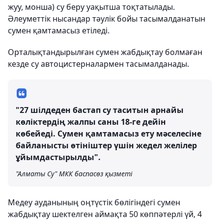
жуу, монша) су беру уақытша тоқтатылады.
Әлеуметтік нысандар тәулік бойы тасымалданатын
сумен қамтамасыз етіледі.
Орталықтандырылған сумен жабдықтау болмаған
кезде су автоцистерналармен тасымалданады.
"27 шілдеден бастап су таситын арнайы
көліктердің жалпы саны 18-ге дейін
көбейеді. Сумен қамтамасыз ету мәселесіне
байланысты өтініштер үшін жедел желілер
ұйымдастырылды".
"Алматы Су" МКК баспасөз қызметі
Медеу ауданының оңтүстік бөлігіндегі сумен
жабдықтау шектелген аймақта 50 көппәтерлі үй, 4