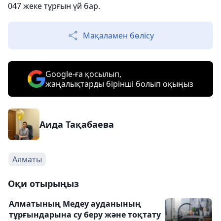
047 жеке тұрғын үй бар.
Мақаламен бөлісу
Google-ға қосылып,
жаңалықтарды бірінші болып оқыңыз
Аида Тақабаева
Алматы
Оқи отырыңыз
Алматының Медеу ауданының
тұрғындарына су беру және тоқтату