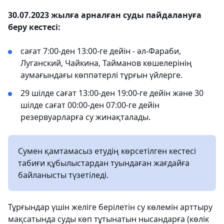
30.07.2023 жылға арналған суды пайдалануға
беру кестесі:
сағат 7:00-ден 13:00-ге дейін - әл-Фараби,
Луганский, Чайкина, Тайманов көшелерінің
аумағындағы көппәтерлі тұрғын үйлерге.
29 шілде сағат 13:00-ден 19:00-ге дейін және 30
шілде сағат 00:00-ден 07:00-ге дейін
резервуарларға су жинақталады.
Сумен қамтамасыз етудің көрсетілген кестесі
табиғи құбылыстардан туындаған жағдайға
байланысты түзетіледі.
Тұрғындар үшін желіге берілетін су көлемін арттыру
мақсатында суды көп тұтынатын нысандарға (көлік