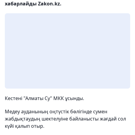
хабарлайды Zakon.kz.
Кестені "Алматы Су" МКК ұсынды.
Медеу ауданының оңтүстік бөлігінде сумен
жабдықтаудың шектелуіне байланысты жағдай сол
күйі қалып отыр.