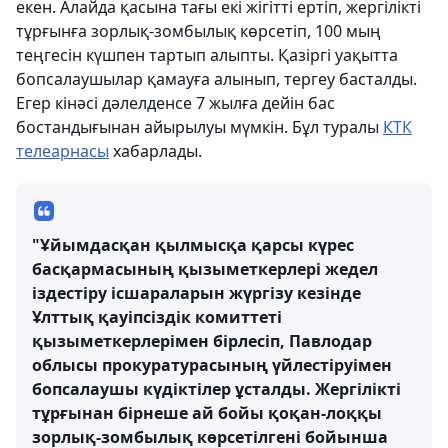
екен. Алайда қасына тағы екі жігітті ертіп, жергілікті
тұрғынға зорлық-зомбылық көрсетіп, 100 мың
теңгесін күшпен тартып алыпты. Қазіргі уақытта
бопсалаушылар қамауға алынып, тергеу басталды.
Егер кінәсі дәлелденсе 7 жылға дейін бас
бостандығынан айырылуы мүмкін. Бұл туралы
КТК
телеарнасы
хабарлады.
"Ұйымдасқан қылмысқа қарсы күрес
басқармасының қызыметкерлері жедел
іздестіру ісшараларын жүргізу кезінде
Ұлттық қауіпсіздік комиттеті
қызыметкерлерімен бірлесіп, Павлодар
облысы прокуратурасының үйлестіруімен
бопсалаушы күдіктілер ұсталды. Жергілікті
тұрғынан бірнеше ай бойы қоқан-лоққы
зорлық-зомбылық көрсетілгені бойынша