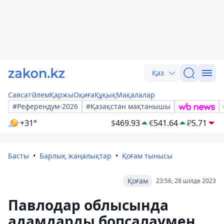
Қаз
Саясат
Әлем
Қаржы
Оқиға
Құқық
Мақалалар
#Референдум-2026
#Қазақстан мақтанышы
+31°
$
469.93
€
541.64
₽
5.71
Басты
Барлық жаңалықтар
Қоғам тынысы
Қоғам
23:56, 28 шілде 2023
Павлодар облысында
адамдарды бопсалаумен