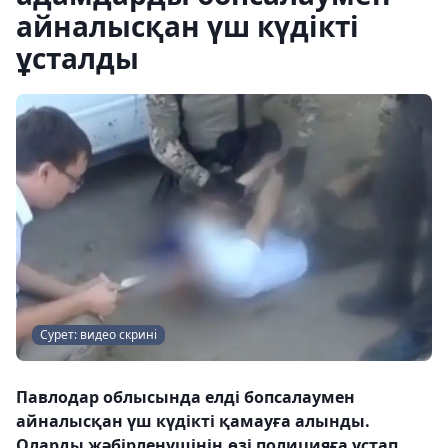
айналысқан үш күдікті
ұсталды
Сурет: видео скрині
Павлодар облысында елді бопсалаумен
айналысқан үш күдікті қамауға алынды.
Оларды жәбірленушінің өзі полицияға ұстап