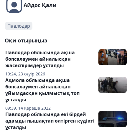
Айдос Қали
Павлодар
Оқи отырыңыз
Павлодар облысында ақша
бопсалаумен айналысқан
жасөспірімдер ұсталды
19:24, 23 сәуір 2026
Ақмола облысында ақша
бопсалаумен айналысқан
ұйымдасқан қылмыстық топ
ұсталды
09:39, 14 қараша 2022
Павлодар облысында екі бірдей
адамды пышақтап өлтірген күдікті
ұсталды