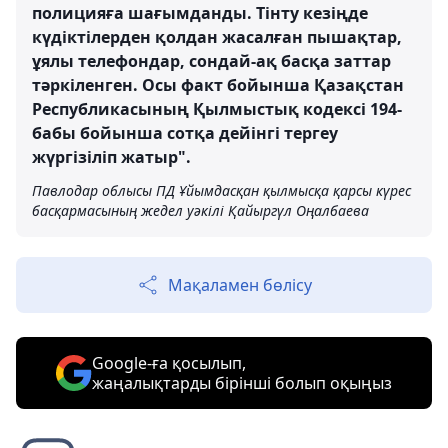
полицияға шағымданды. Тінту кезіңде
күдіктілерден қолдан жасалған пышақтар,
ұялы телефондар, сондай-ақ басқа заттар
тәркіленген. Осы факт бойынша Қазақстан
Республикасының Қылмыстық кодексі 194-
бабы бойынша сотқа дейінгі тергеу
жүргізіліп жатыр".
Павлодар облысы ПД Ұйымдасқан қылмысқа қарсы күрес
басқармасының жедел уәкілі Қайыргүл Оңалбаева
Мақаламен бөлісу
Google-ға қосылып,
жаңалықтарды бірінші болып оқыңыз