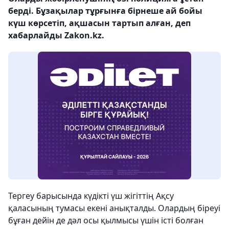
берді. Бұзақылар тұрғынға бірнеше ай бойы
күш көрсетіп, ақшасын тартып алған, деп
хабарлайды Zakon.kz.
Тергеу барысында күдікті үш жігіттің Ақсу
қаласының тумасы екені анықталды. Олардың біреуі
бұған дейін де дәл осы қылмысы үшін істі болған