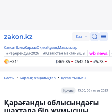
Қаз
Саясат
Әлем
Қаржы
Оқиға
Құқық
Мақалалар
#Референдум-2026
#Қазақстан мақтанышы
+31°
$
469.85
€
542.16
₽
5.78
Басты
Барлық жаңалықтар
Қоғам тынысы
Қоғам
15:50, 06 тамыз 2023
Қарағанды облысындағы
шахтада бір жұмысшы