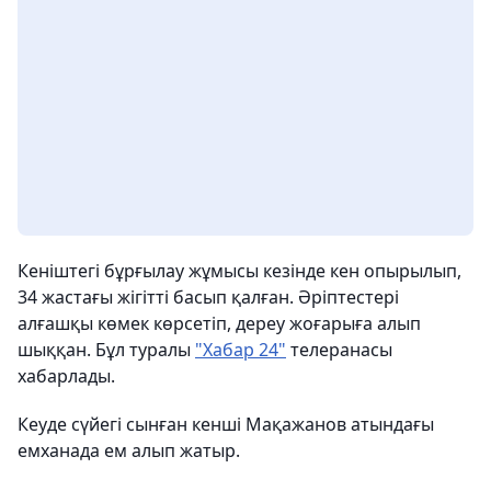
Кеніштегі бұрғылау жұмысы кезінде кен опырылып,
34 жастағы жігітті басып қалған. Әріптестері
алғашқы көмек көрсетіп, дереу жоғарыға алып
шыққан. Бұл туралы
"Хабар 24"
телеранасы
хабарлады.
Кеуде сүйегі сынған кенші Мақажанов атындағы
емханада ем алып жатыр.