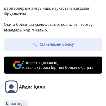
Дәрігерлердің айтуынша, науқастың жағдайы
бірқалыпты.
Оқиға бойынша қылмыстық іс қозғалып, тергеу
амалдары жүріп жатыр.
Мақаламен бөлісу
Google-ға қосылып,
жаңалықтарды бірінші болып оқыңыз
Айдос Қали
Қарағанды