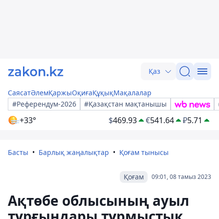
Қаз
Саясат
Әлем
Қаржы
Оқиға
Құқық
Мақалалар
#Референдум-2026
#Қазақстан мақтанышы
+33°
$
469.93
€
541.64
₽
5.71
Басты
Барлық жаңалықтар
Қоғам тынысы
Қоғам
09:01, 08 тамыз 2023
Ақтөбе облысының ауыл
тұрғындары тұрмыстық