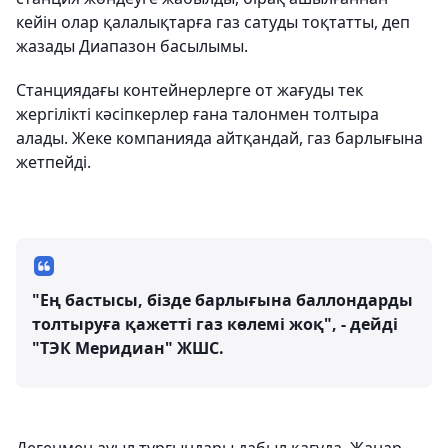
кейін олар қалалықтарға газ сатуды тоқтатты, деп
жазады Диапазон басылымы.
Станциядағы контейнерлерге от жағуды тек
жергілікті кәсіпкерлер ғана талонмен толтыра
алады. Жеке компанияда айтқандай, газ барлығына
жетпейді.
"Ең бастысы, бізде барлығына баллондарды
толтыруға қажетті газ көлемі жоқ", - дейді
"ТЭК Меридиан" ЖШС.