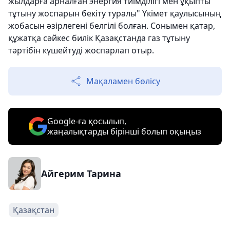
жылдарға арналған энергия тиімділігі мен ұқыпты
тұтыну жоспарын бекіту туралы" Үкімет қаулысының
жобасын әзірлегені белгілі болған. Сонымен қатар,
құжатқа сәйкес билік Қазақстанда газ тұтыну
тәртібін күшейтуді жоспарлап отыр.
Мақаламен бөлісу
Google-ға қосылып,
жаңалықтарды бірінші болып оқыңыз
Айгерим Тарина
Қазақстан