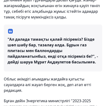
Дегенмен ауыл тұрғындары дабыл қағуда. Жанар-
жағармайдың жоқтығынан егін жинауға қауіп төніп
тұр, себебі егіс алқабында жұмыс істейтін адамдар
тамақ пісіруге мүмкіндіксіз қалды.
"Ал далада тамақты қалай пісіреміз? Бізде
шөп шабу бар, тазалау алда. Бұрын газ
плитасы мен баллондарды
пайдаланатынбыз, енді отқа пісіреміз бе?", -
дейді шаруа Мұрат Ақдәулетов басылымға.
Облыс әкімдігі ағымдағы жағдайға қатысты
сауалдарға әлі жауап берген жоқ, деп атап өтті
редакция.
Бұған дейін Энергетика министрлігі "2023-2025