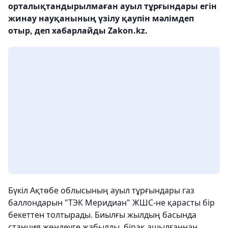
орталықтандырылмаған ауыл тұрғындары егін
жинау науқанының үзілу қаупін мәлімдеп
отыр, деп хабарлайды Zakon.kz.
Бүкіл Ақтөбе облысының ауыл тұрғындары газ
баллондарын "ТЭК Меридиан" ЖШС-не қарасты бір
бекеттен толтырады. Биылғы жылдың басында
станция жөндеуге жабылды, бірақ ашылғаннан