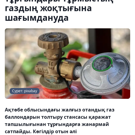
газдың жоқтығына
шағымдануда
Сурет: pixabay
Ақтөбе облысындағы жалғыз отандық газ
баллондарын толтыру стансасы қаражат
тапшылығынан тұрғындарға жанармай
сатпайды. Көгілдір отын әлі