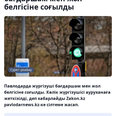
белгісіне соғылды
Сурет: pixabay
Павлодарда жүргізуші бағдаршам мен жол
белгісіне соғылды. Көлік жүргізушісі ауруханаға
жеткізілді, деп хабарлайды Zakon.kz
pavlodarnews.kz-ке сілтеме жасап.