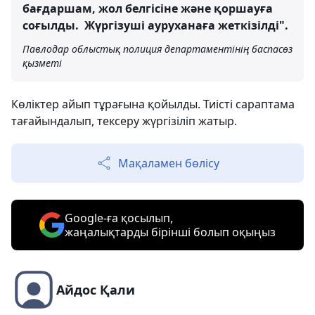
бағдаршам, жол белгісіне және қоршауға
соғылды. Жүргізуші ауруханаға жеткізілді".
Павлодар облыстық полиция департаментінің баспасөз
қызметі
Көліктер айып тұрағына қойылды. Тиісті сараптама
тағайындалып, тексеру жүргізіліп жатыр.
Мақаламен бөлісу
Google-ға қосылып,
жаңалықтарды бірінші болып оқыңыз
Айдос Қали