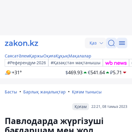
Қаз
Саясат
Әлем
Қаржы
Оқиға
Құқық
Мақалалар
#Референдум-2026
#Қазақстан мақтанышы
+31°
$
469.93
€
541.64
₽
5.71
Басты
Барлық жаңалықтар
Қоғам тынысы
Қоғам
22:21, 08 тамыз 2023
Павлодарда жүргізуші
бағдаршам мен жол