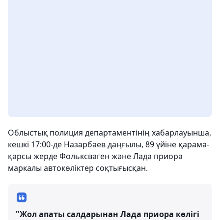
Облыстық полиция департаментінің хабарлауынша,
кешкі 17:00-де Назарбаев даңғылы, 89 үйіне қарама-
қарсы жерде Фольксваген және Лада приора
маркалы автокөліктер соқтығысқан.
"Жол апаты салдарынан Лада приора көлігі