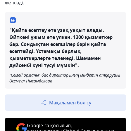
жеткізді.
"Қайта есептеу өте ұзақ уақыт алады.
Өйткені ұжым өте үлкен. 1300 қызметкер
бар. Сондықтан есепшілер бәрін қайта
есептейді. Үстемақы барлық
қызметкерлерге төленеді. Шамамен
дүйсенбі күні түсуі мүмкін".
"Семей орманы" бас директорының міндетін атқарушы
Әсемгүл Нысамбекова
Мақаламен бөлісу
Google-ға қосылып,