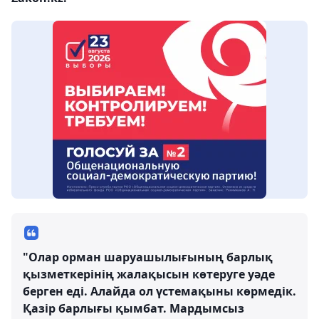
"Олар орман шаруашылығының барлық
қызметкерінің жалақысын көтеруге уәде
берген еді. Алайда ол үстемақыны көрмедік.
Қазір барлығы қымбат. Мардымсыз