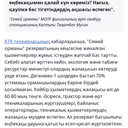
еңбекақымен қалай күн көреміз? Нағыз,
қауіпке бас тігетіндердің ақшасы өспеген".
"Семей орманы" МОТР филиалының өрт сөндіру
станциясының бастығы Таңатбек Мусин
КТК телеарнасының
хабарлауынша, "Семей
орманы" резерватының кеңсесіне жиналған
қызметкерлер жұмыс істеуден жаппай бас тартты.
Себебі алапат өрттен кейін, экология және табиғи
ресурстар министрі олардың жалақысын көтеруді
уәде еткен. Дегенмен 1 шілдеден бастап 70%
үстемақы орманшылардың бәріне бірдей
қосылмаған. Кейбір қызметкердің жалақысы әлі де
60-80 мың теңге. Әсіресе, трактор және өрт
техникаларының жүргізушілері, байланыс
операторлары, техникалық қызметкерлердің
жалақысы мүлдем өспеген. Ал резерват басшылығы
еңбекақы дауына қатысты есеп-қисап жүргізілетінін