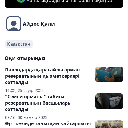
жаңалықтарды бірінші болып оқыңыз
Айдос Қали
Қазақстан
Оқи отырыңыз
Павлодарда қарағайлы орман
резерватының қызметкерлері
сотталды
16:02, 25 сәуір 2025
"Семей орманы" табиғи
резерватының басшылары
сотталды
09:16, 30 мамыр 2023
Өрт кезінде танытқан қайсарлығы