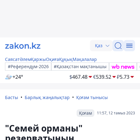
Қаз
Саясат
Әлем
Қаржы
Оқиға
Құқық
Мақалалар
#Референдум-2026
#Қазақстан мақтанышы
+24°
$
467.48
€
539.52
₽
5.73
Басты
Барлық жаңалықтар
Қоғам тынысы
Қоғам
11:57, 12 тамыз 2023
"Семей орманы"
резерватының