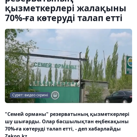
қызметкерлері жалақыны
70%-ға көтеруді талап етті
Сурет: видео скрині
"Семей орманы" резерватының қызметкерлері
шу шығарды. Олар басшылықтан еңбекақыны
70%-ға көтеруді талап етті, - деп хабарлайды
Zakon.kz.