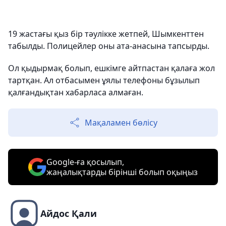
19 жастағы қыз бір тәулікке жетпей, Шымкенттен
табылды. Полицейлер оны ата-анасына тапсырды.
Ол қыдырмақ болып, ешкімге айтпастан қалаға жол
тартқан. Ал отбасымен ұялы телефоны бұзылып
қалғандықтан хабарласа алмаған.
Мақаламен бөлісу
Google-ға қосылып,
жаңалықтарды бірінші болып оқыңыз
Айдос Қали