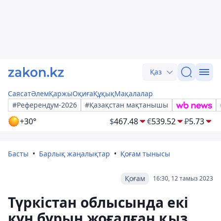
Қаз
Саясат
Әлем
Қаржы
Оқиға
Құқық
Мақалалар
#Референдум-2026
#Қазақстан мақтанышы
+30°
$
467.48
€
539.52
₽
5.73
Басты
Барлық жаңалықтар
Қоғам тынысы
Қоғам
16:30, 12 тамыз 2023
Түркістан облысында екі
күн бұрын жоғалған қыз