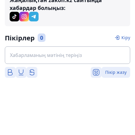
Жаңалықтан zakon.kz сайтында
хабардар болыңыз:
Пікірлер
0
Кіру
Пікір жазу