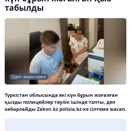
табылды
Сурет: видео скрині
Түркістан облысында екі күн бұрын жоғалған
қызды полицейлер тәулік ішінде тапты, деп
хабарлайды Zakon.kz polisia.kz-ке сілтеме жасап.