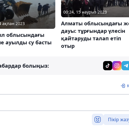
00:24, 15 наурыз 2023
Алматы облысындағы ж
04 ақпан 2023
дауы: тұрғындар үлесін
л облысындағы
қайтаруды талап етіп
е ауылды су басты
отыр
абардар болыңыз:
Пікір жаз