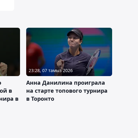
23:28, 07 тамыз 2026
о
Анна Данилина проиграла
ой в
на старте топового турнира
нира в
в Торонто