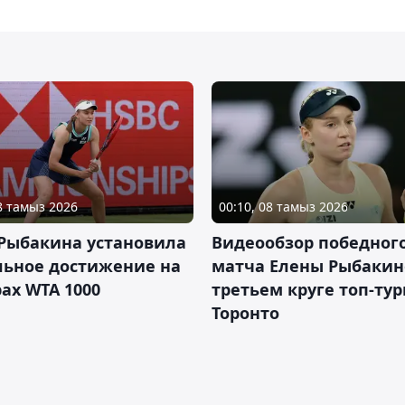
08 тамыз 2026
00:10, 08 тамыз 2026
 Рыбакина установила
Видеообзор победног
льное достижение на
матча Елены Рыбакин
ах WTA 1000
третьем круге топ-тур
Торонто