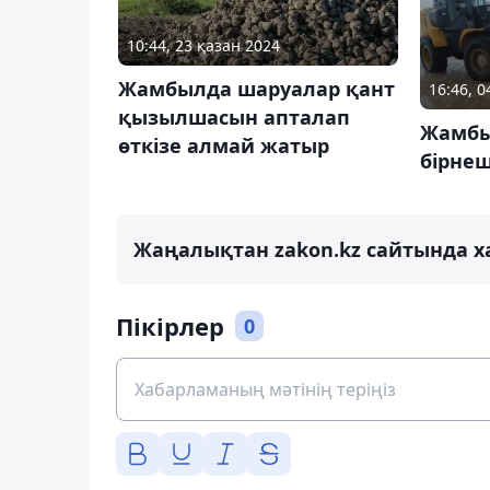
10:44, 23 қазан 2024
Жамбылда шаруалар қант
16:46, 
қызылшасын апталап
Жамбы
өткізе алмай жатыр
бірнеш
Жаңалықтан zakon.kz сайтында х
Пікірлер
0