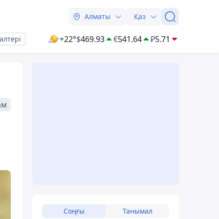
Алматы
Қаз
+22°
$
469.93
€
541.64
₽
5.71
алтері
ам
Соңғы
Танымал