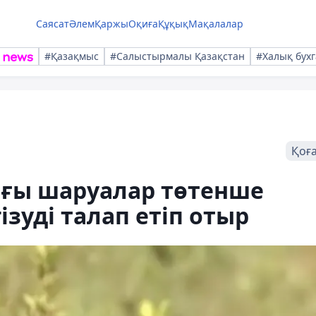
Саясат
Әлем
Қаржы
Оқиға
Құқық
Мақалалар
#Қазақмыс
#Салыстырмалы Қазақстан
#Халық бухг
Қоғ
ғы шаруалар төтенше
зуді талап етіп отыр