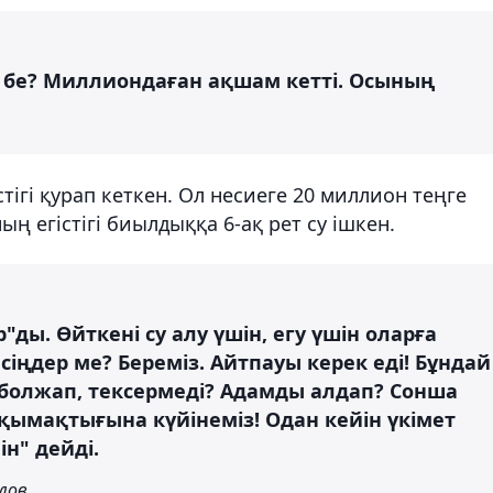
 бе? Миллиондаған ақшам кетті. Осының
тігі қурап кеткен. Ол несиеге 20 миллион теңге
ң егістігі биылдыққа 6-ақ рет су ішкен.
"ды. Өйткені су алу үшін, егу үшін оларға
іңдер ме? Береміз. Айтпауы керек еді! Бұндай
 болжап, тексермеді? Адамды алдап? Сонша
қымақтығына күйінеміз! Одан кейін үкімет
ін" дейді.
лов