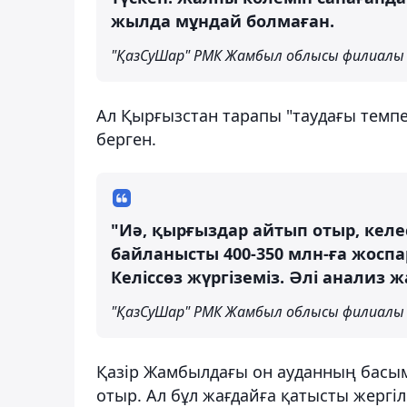
жылда мұндай болмаған.
"ҚазСуШар" РМК Жамбыл облысы филиалы
Ал Қырғызстан тарапы "таудағы темпе
берген.
"Иә, қырғыздар айтып отыр, келе
байланысты 400-350 млн-ға жоспар
Келіссөз жүргіземіз. Әлі анализ 
"ҚазСуШар" РМК Жамбыл облысы филиалы
Қазір Жамбылдағы он ауданның басым 
отыр. Ал бұл жағдайға қатысты жергіл