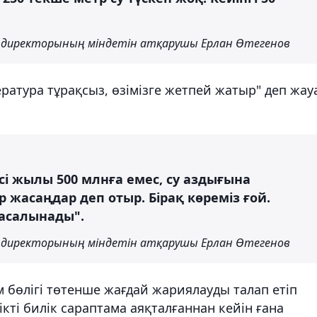
 директорының міндетін атқарушы Ерлан Өтегенов
ратура тұрақсыз, өзімізге жетпей жатыр" деп жау
сі жылы 500 млнға емес, су аздығына
 жасаңдар деп отыр. Бірақ көреміз ғой.
жасалынады".
 директорының міндетін атқарушы Ерлан Өтегенов
бөлігі төтенше жағдай жариялауды талап етіп
ікті билік сараптама аяқталғаннан кейін ғана