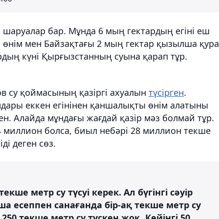
шаруалар бар. Мұнда 6 мың гектардың егіні еш
ар өнім мен Байзақтағы 2 мың гектар қызылша қур
ардың күні Қырғызстанның суына қарап тұр.
в су қоймасының қазіргі ахуалын
түсірген
.
дары еккен егінінен қаншалықты өнім алатыны
ен. Алайда мұндағы жағдай қазір мәз болмай тұр.
4 миллион болса, биыл небәрі 28 миллион текше
ді деген сөз.
екше метр су түсуі керек. Ал бүгінгі сәуір
ша есеппен санағанда бір-ақ текше метр су
250 текше метр су түскен жоқ. Кейінгі 50