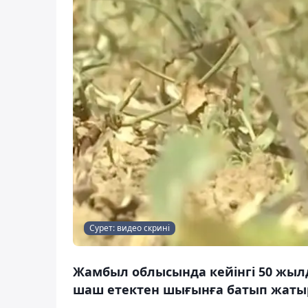
Сурет: видео скрині
Жамбыл облысында кейінгі 50 жыл
шаш етектен шығынға батып жатыр,