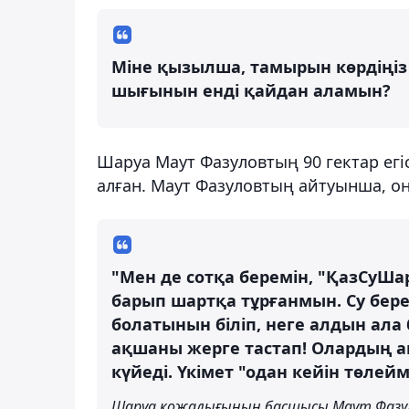
Міне қызылша, тамырын көрдіңіз
шығынын енді қайдан аламын?
Шаруа Маут Фазуловтың 90 гектар егіс
алған. Маут Фазуловтың айтуынша, оны
"Мен де сотқа беремін, "ҚазСуШар
барып шартқа тұрғанмын. Су берес
болатынын біліп, неге алдын ала
ақшаны жерге тастап! Олардың а
күйеді. Үкімет "одан кейін төлейм
Шаруа қожалығының басшысы Маут Фазу