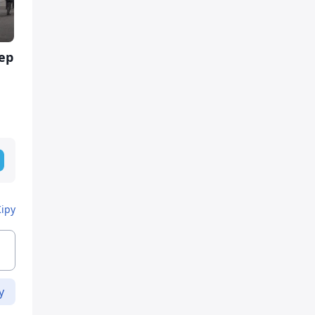
ер
Кіру
у