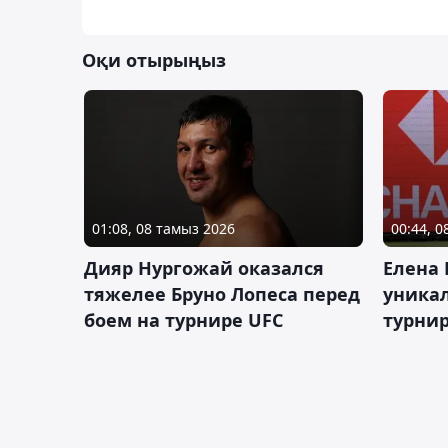
Оқи отырыңыз
01:08, 08 тамыз 2026
00:44, 
Дияр Нургожай оказался
Елена
тяжелее Бруно Лопеса перед
уника
боем на турнире UFC
турнир