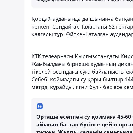
Қордай ауданында да шығынға батқан 
кеткен. Сондай-ақ Таластағы 52 гект
қалғалы тұр. Өйткені аталған ауданд
КТК телеарнасы Қырғызстандағы Киро
Жамбылдағы бірнеше ауданның диқан
тікелей осындағы суға байланысты ек
Себебі қоймадағы су қоры былтыр 14
метрді құрайды, яғни бұл - бес есе кемі
Орташа есеппен су қоймаға 45-60 т
айынан бастап бүгінге дейін орта
түскен. Жалпы көлемін санағанда 