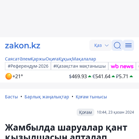
Қаз
Саясат
Әлем
Қаржы
Оқиға
Құқық
Мақалалар
#Референдум-2026
#Қазақстан мақтанышы
+21°
$
469.93
€
541.64
₽
5.71
Басты
Барлық жаңалықтар
Қоғам тынысы
Қоғам
10:44, 23 қазан 2024
Жамбылда шаруалар қант
қызылшасын апталап