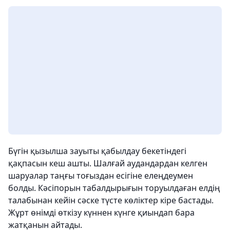
Бүгін қызылша зауыты қабылдау бекетіндегі
қақпасын кеш ашты. Шалғай аудандардан келген
шаруалар таңғы тоғыздан есігіне елеңдеумен
болды. Кәсіпорын табалдырығын торуылдаған елдің
талабынан кейін сәске түсте көліктер кіре бастады.
Жұрт өнімді өткізу күннен күнге қиындап бара
жатқанын айтады.