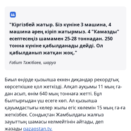
"Кіргізбей жатыр. Біз күніне 3 машина, 4
машина әрең кіріп жатырмыз. 4 "Камазды"
есептесеңіз шамамен 25-28 тоннадан. 250
тонна күніне қабылданады дейді. Ол
қабылданып жатқан жоқ."
Ғабит Тәжібаев, шаруа
Биыл өңірде қызылша еккен диқандар рекордтық
көрсеткішке қол жеткізді. Алқап ауқымы 11 мың га-
дан асып, өнім 640 мың тоннаға жетті. Бұл
былтырғыдан үш есеге көп. Ал қызылша
қауымдастығы келер жылы егіс көлемін 15 мың га-ға
жеткізбек. Сондықтан Жамбылдағы жалғыз
зауыттың шамасы келмейтінін айтады, деп
жазады
qazaqstan.tv.