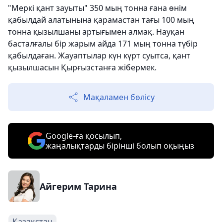
"Меркі қант зауыты" 350 мың тонна ғана өнім
қабылдай алатынына қарамастан тағы 100 мың
тонна қызылшаны артығымен алмақ. Науқан
басталғалы бір жарым айда 171 мың тонна түбір
қабылдаған. Жауаптылар күн күрт суытса, қант
қызылшасын Қырғызстанға жібермек.
Мақаламен бөлісу
Google-ға қосылып,
жаңалықтарды бірінші болып оқыңыз
Айгерим Тарина
Қазақстан