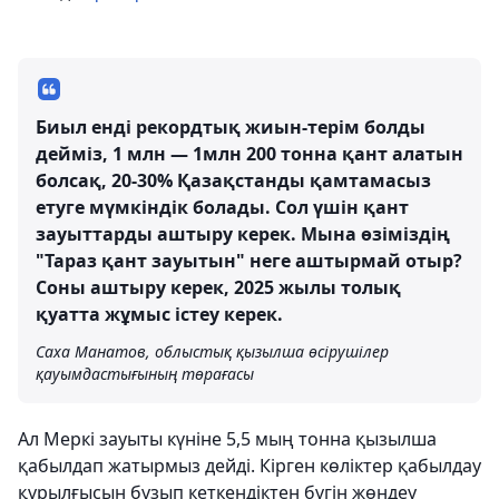
Биыл енді рекордтық жиын-терім болды
дейміз, 1 млн — 1млн 200 тонна қант алатын
болсақ, 20-30% Қазақстанды қамтамасыз
етуге мүмкіндік болады. Сол үшін қант
зауыттарды аштыру керек. Мына өзіміздің
"Тараз қант зауытын" неге аштырмай отыр?
Соны аштыру керек, 2025 жылы толық
қуатта жұмыс істеу керек.
Саха Манатов, облыстық қызылша өсірушілер
қауымдастығының төрағасы
Ал Меркі зауыты күніне 5,5 мың тонна қызылша
қабылдап жатырмыз дейді. Кірген көліктер қабылдау
құрылғысын бұзып кеткендіктен бүгін жөндеу