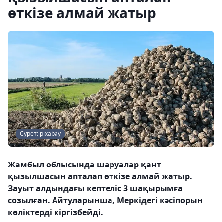
өткізе алмай жатыр
Сурет: pixabay
Жамбыл облысында шаруалар қант
қызылшасын апталап өткізе алмай жатыр.
Зауыт алдындағы кептеліс 3 шақырымға
созылған. Айтуларынша, Меркідегі кәсіпорын
көліктерді кіргізбейді.