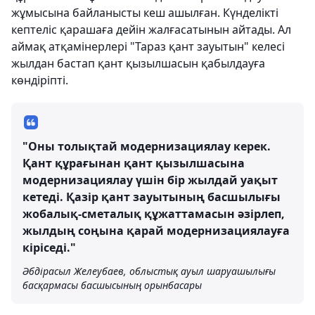
жұмысына байланысты кеш ашылған. Күнделікті
кептеліс қарашаға дейін жалғасатынын айтады. Ал
аймақ атқамінерлері "Тараз қант зауытын" келесі
жылдан бастап қант қызылшасын қабылдауға
көндіріпті.
"Оны толықтай модернизациялау керек.
Қант құрағынан қант қызылшасына
модернизациялау үшін бір жылдай уақыт
кетеді. Қазір қант зауытының басшылығы
жобалық-сметалық құжаттамасын әзірлеп,
жылдың соңына қарай модернизациялауға
кіріседі."
Әбдірасыл Желеубаев, облыстық ауыл шаруашылығы
басқармасы басшысының орынбасары