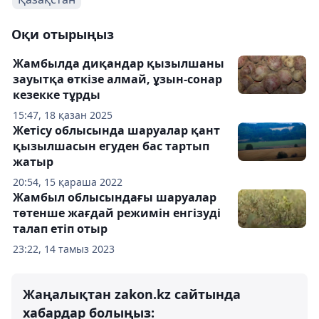
Оқи отырыңыз
Жамбылда диқандар қызылшаны
зауытқа өткізе алмай, ұзын-сонар
кезекке тұрды
15:47, 18 қазан 2025
Жетісу облысында шаруалар қант
қызылшасын егуден бас тартып
жатыр
20:54, 15 қараша 2022
Жамбыл облысындағы шаруалар
төтенше жағдай режимін енгізуді
талап етіп отыр
23:22, 14 тамыз 2023
Жаңалықтан zakon.kz сайтында
хабардар болыңыз: