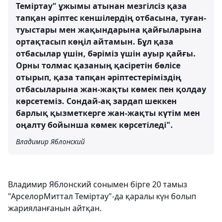
Теміртау" ұжымы атынан мезгілсіз қаза
тапқан әріптес кеншілердің отбасына, туған-
туыстары мен жақындарына қайғыларына
ортақтасып көңіл айтамын. Бұл қаза
отбасылар үшін, бәріміз үшін ауыр қайғы.
Орны толмас қазаның қасіретін бөлісе
отырып, қаза тапқан әріптестеріміздің
отбасыларына жан-жақты көмек пен қолдау
көрсетеміз. Сондай-ақ зардап шеккен
барлық қызметкерге жан-жақты күтім мен
оңалту бойынша көмек көрсетіледі".
Владимир Яблонский
Владимир Яблонский cонымен бірге 20 тамыз
"АрселорМиттал Теміртау"-да қаралы күн болып
жарияланғанын айтқан.