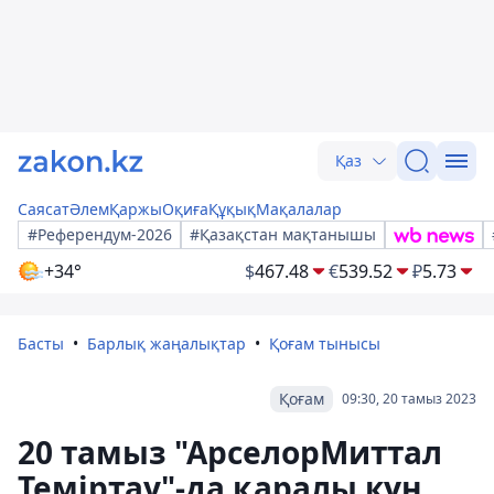
Қаз
Саясат
Әлем
Қаржы
Оқиға
Құқық
Мақалалар
#Референдум-2026
#Қазақстан мақтанышы
+34°
$
467.48
€
539.52
₽
5.73
Басты
Барлық жаңалықтар
Қоғам тынысы
Қоғам
09:30, 20 тамыз 2023
20 тамыз "АрселорМиттал
Теміртау"-да қаралы күн