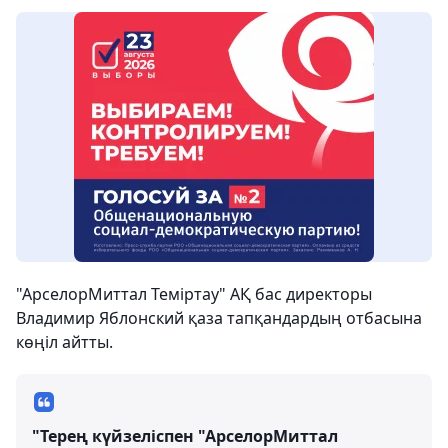
"АрселорМиттал Теміртау" АҚ бас директоры
Владимир Яблонский қаза тапқандардың отбасына
көңіл айтты.
"Терең күйзеліспен "АрселорМиттал