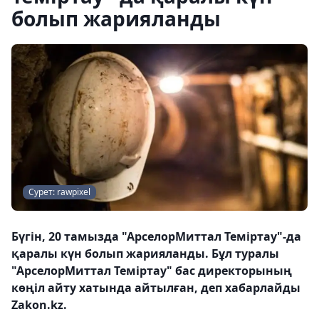
болып жарияланды
Сурет: rawpixel
Бүгін, 20 тамызда "АрселорМиттал Теміртау"-да
қаралы күн болып жарияланды. Бұл туралы
"АрселорМиттал Теміртау" бас директорының
көңіл айту хатында айтылған, деп хабарлайды
Zakon.kz.