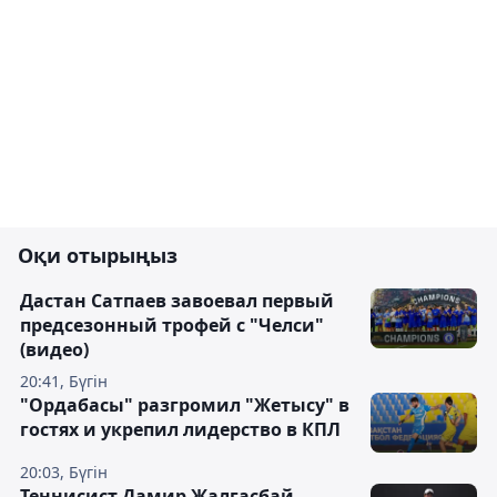
Оқи отырыңыз
Дастан Сатпаев завоевал первый
предсезонный трофей с "Челси"
(видео)
20:41, Бүгін
"Ордабасы" разгромил "Жетысу" в
гостях и укрепил лидерство в КПЛ
20:03, Бүгін
Теннисист Дамир Жалгасбай