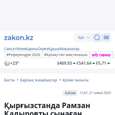
Қаз
Саясат
Әлем
Қаржы
Оқиға
Құқық
Мақалалар
#Референдум-2026
#Қазақстан мақтанышы
+23°
$
469.93
€
541.64
₽
5.71
Басты
Барлық жаңалықтар
Қоғам тынысы
Қоғам
12:47, 21 тамыз 2023
Қырғызстанда Рамзан
Қадыровты сынаған