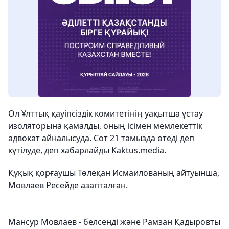
Ол Ұлттық қауіпсіздік комитетінің уақытша ұстау
изоляторына қамалды, оның ісімен мемлекеттік
адвокат айналысуда. Сот 21 тамызда өтеді деп
күтілуде, деп хабарлайды Kaktus.media.
Құқық қорғаушы Төлеқан Исмаилованың айтуынша,
Мовлаев Ресейде азапталған.
Мансур Мовлаев - белсенді және Рамзан Қадыровты