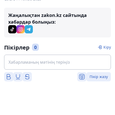
Жаңалықтан zakon.kz сайтында
хабардар болыңыз:
Пікірлер
0
Кіру
Пікір жазу