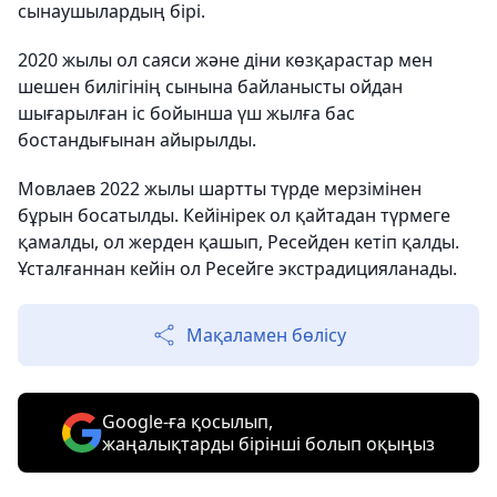
сынаушылардың бірі.
2020 жылы ол саяси және діни көзқарастар мен
шешен билігінің сынына байланысты ойдан
шығарылған іс бойынша үш жылға бас
бостандығынан айырылды.
Мовлаев 2022 жылы шартты түрде мерзімінен
бұрын босатылды. Кейінірек ол қайтадан түрмеге
қамалды, ол жерден қашып, Ресейден кетіп қалды.
Ұсталғаннан кейін ол Ресейге экстрадицияланады.
Мақаламен бөлісу
Google-ға қосылып,
жаңалықтарды бірінші болып оқыңыз