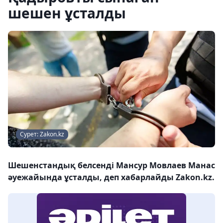
шешен ұсталды
Сурет: Zakon.kz
Шешенстандық белсенді Мансур Мовлаев Манас
әуежайында ұсталды, деп хабарлайды Zakon.kz.