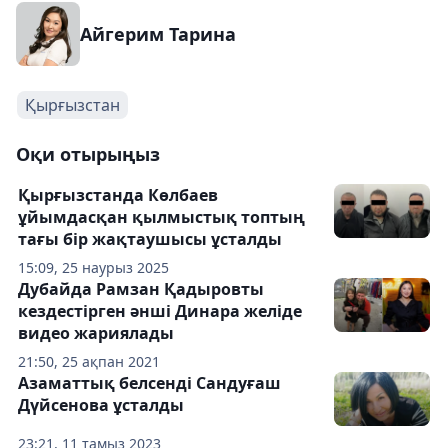
Айгерим Тарина
Қырғызстан
Оқи отырыңыз
Қырғызстанда Көлбаев
ұйымдасқан қылмыстық топтың
тағы бір жақтаушысы ұсталды
15:09, 25 наурыз 2025
Дубайда Рамзан Қадыровты
кездестірген әнші Динара желіде
видео жариялады
21:50, 25 ақпан 2021
Азаматтық белсенді Сандуғаш
Дүйсенова ұсталды
23:21, 11 тамыз 2023