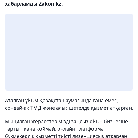
хабарлайды Zakon.kz.
Аталған ұйым Қазақстан аумағында ғана емес,
сондай-ақ ТМД және алыс шетелде қызмет атқарған.
Мыңдаған жерлестерімізді заңсыз ойын бизнесіне
тартып қана қоймай, онлайн платформа
букмекерлік қызметті тиісті лизенциясыз атқарған.