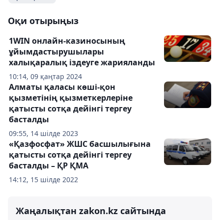
Оқи отырыңыз
1WIN онлайн-казиносының
ұйымдастырушылары
халықаралық іздеуге жарияланды
10:14, 09 қаңтар 2024
Алматы қаласы көші-қон
қызметінің қызметкерлеріне
қатысты сотқа дейінгі тергеу
басталды
09:55, 14 шілде 2023
«Қазфосфат» ЖШС басшылығына
қатысты сотқа дейінгі тергеу
басталды – ҚР ҚМА
14:12, 15 шілде 2022
Жаңалықтан zakon.kz сайтында