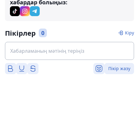
хабардар болыңыз:
Пікірлер
0
Кіру
Пікір жазу