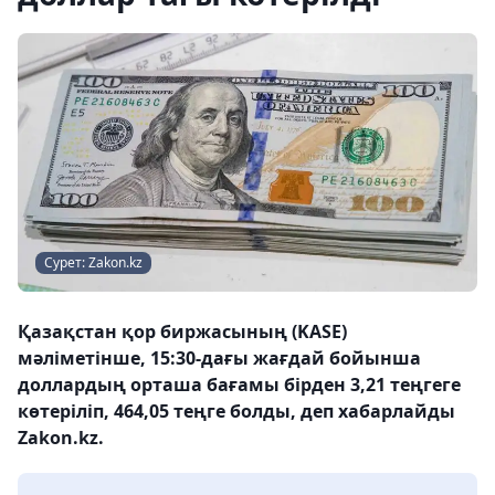
Сурет: Zakon.kz
Қазақстан қор биржасының (KASE)
мәліметінше, 15:30-дағы жағдай бойынша
доллардың орташа бағамы бірден 3,21 теңгеге
көтеріліп, 464,05 теңге болды, деп хабарлайды
Zakon.kz.