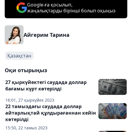
Google-ға қосылып,
жаңалықтарды бірінші болып оқыңыз
Айгерим Тарина
Қазақстан
Оқи отырыңыз
27 қыркүйектегі саудада доллар
бағамы күрт көтерілді
16:01, 27 қыркүйек 2023
22 тамыздағы саудада доллар
айтарлықтай құлдырағаннан кейін
көтерілді
15:50, 22 тамыз 2023