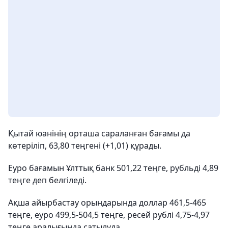
Қытай юанінің орташа сараланған бағамы да
көтеріліп, 63,80 теңгені (+1,01) құрады.
Еуро бағамын Ұлттық банк 501,22 теңге, рубльді 4,89
теңге деп белгіледі.
Ақша айырбастау орындарында доллар 461,5-465
теңге, еуро 499,5-504,5 теңге, ресей рублі 4,75-4,97
теңге аралығында сатылуда.