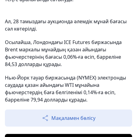
Ал, 28 тамыздағы аукционда әлемдік мұнай бағасы
сәл көтерілді.
Осылайша, Лондондағы ICE Futures биржасында
Brent маркалы мұнайдың қазан айындағы
фьючерстерінің бағасы 0,06%-ға өсіп, барреліне
84,53 долларды құрады.
Нью-Йорк тауар биржасында (NYMEX) электронды
саудада қазан айындағы WTI мұнайына
фьючерстердің баға белгіленімі 0,14%-ға өсіп,
барреліне 79,94 долларды құрады.
Мақаламен бөлісу