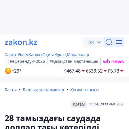
Қаз
Саясат
Әлем
Қаржы
Оқиға
Құқық
Мақалалар
#Референдум-2026
#Қазақстан мақтанышы
+29°
$
467.48
€
539.52
₽
5.73
Басты
Барлық жаңалықтар
Қоғам тынысы
Қоғам
15:24, 28 тамыз 2023
28 тамыздағы саудада
доллар тағы көтерілді