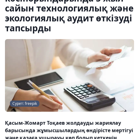
сайын технологиялық және
экологиялық аудит өткізуді
тапсырды
Сурет: freepik
Қасым-Жомарт Тоқаев жолдауды жариялау
барысында жұмысшылардың өндірісте мертігуі
және қазаға ұшырауы көп болып кеткенін