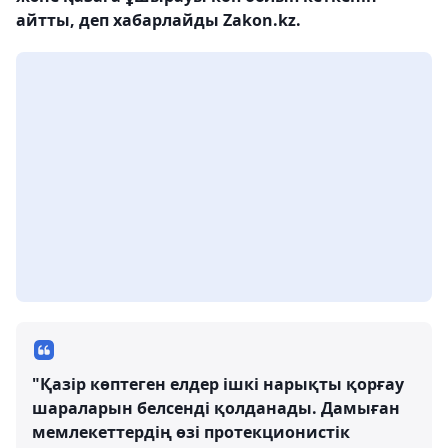
айтты, деп хабарлайды Zakon.kz.
"Қазір көптеген елдер ішкі нарықты қорғау
шараларын белсенді қолданады. Дамыған
мемлекеттердің өзі протекционистік