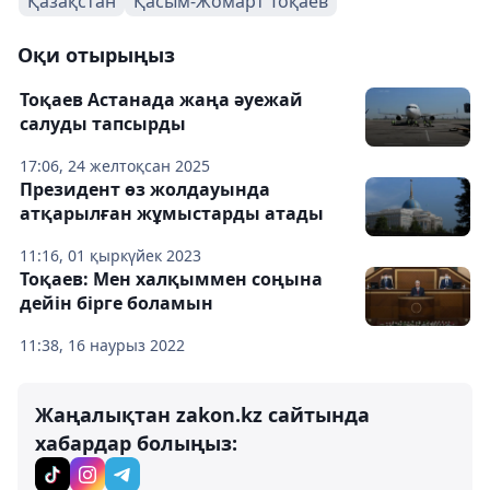
Қазақстан
Қасым-Жомарт Тоқаев
Оқи отырыңыз
Тоқаев Астанада жаңа әуежай
салуды тапсырды
17:06, 24 желтоқсан 2025
Президент өз жолдауында
атқарылған жұмыстарды атады
11:16, 01 қыркүйек 2023
Тоқаев: Мен халқыммен соңына
дейін бірге боламын
11:38, 16 наурыз 2022
Жаңалықтан zakon.kz сайтында
хабардар болыңыз: