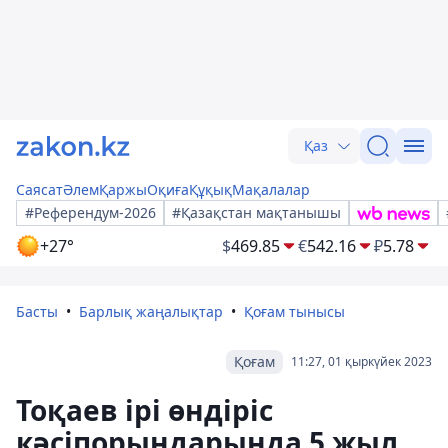
Қаз
Саясат
Әлем
Қаржы
Оқиға
Құқық
Мақалалар
#Референдум-2026
#Қазақстан мақтанышы
+27°
$
469.85
€
542.16
₽
5.78
Басты
Барлық жаңалықтар
Қоғам тынысы
Қоғам
11:27, 01 қыркүйек 2023
Тоқаев ірі өндіріс
кәсіпорындарында 5 жыл