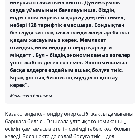
өнеркәсіп саясатына көшті. Дүниежүзілік
сауда ұйымының бағалауынша, біздің
елдегі ішкі нарықты қорғау деңгейі төмен,
небәрі 128 тарифтік емес шара. Сондықтан
біз сауда-саттық саясатында жаңа әрі батыл
қадам жасауымыз керек. Мемлекет
отандық өнім өндірушілерді қорғауға
міндетті. Бұл – біздің экономикамыз өзгелер
үшін жабық деген сөз емес. Экономикамыз
басқа елдерге әрдайым ашық болуға тиіс.
Бірақ ұлттық бизнестің мүддесін қорғау
керек".
Мемлекет басшысы
Қазақстанда кен өндіру өнеркәсібі жақсы дамығаны
баршаға белгілі. Осы сала ұлттық экономиканың,
өсімін қамтамасыз ететін сенімді табыс көзі болып
келеді. Болашақта да солай болуға тиіс, - деді