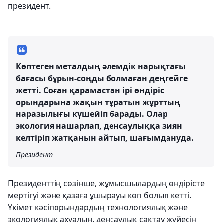
президент.
Көптеген металдың әлемдік нарықтағы
бағасы бұрын-соңды болмаған деңгейге
жетті. Соған қарамастан ірі өндіріс
орындарына жақын тұратын жұрттың
наразылығы күшейіп барады. Олар
экология нашарлап, денсаулыққа зиян
келтіріп жатқанын айтып, шағымдануда.
Президент
Президенттің сөзінше, жұмысшылардың өндірісте
мертігуі және қазаға ұшырауы көп болып кетті.
Үкімет кәсіпорындардың технологиялық және
экологиялық ахуалын, денсаулық сақтау жүйесін