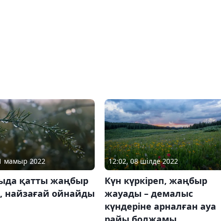
11 мамыр 2022
12:02, 08 шілде 2022
ыда қатты жаңбыр
Күн күркіреп, жаңбыр
, найзағай ойнайды
жауады – демалыс
күндеріне арналған ауа
райы болжамы