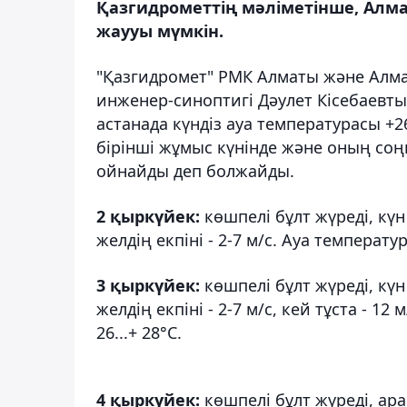
Қазгидрометтің мәліметінше, Алм
жаууы мүмкін.
"Қазгидромет" РМК Алматы және Ал
инженер-синоптигі Дәулет Кісебаевты
астанада күндіз ауа температурасы +26
бірінші жұмыс күнінде және оның со
ойнайды деп болжайды.
2 қыркүйек:
көшпелі бұлт жүреді, кү
желдің екпіні - 2-7 м/с. Ауа температура
3 қыркүйек:
көшпелі бұлт жүреді, к
желдің екпіні - 2-7 м/с, кей тұста - 12 
26...+ 28°С.
4 қыркүйек:
көшпелі бұлт жүреді, ара