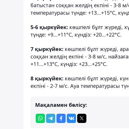
батыстан соққан желдің екпіні - 3-8 м/с
температурасы түнде: +13...+15°С, күнді
5-6 қыркүйек:
көшпелі бұлт жүреді, 
түнде: +9...+11°С, күндіз: +20...+22°С.
7 қыркүйек:
көшпелі бұлт жүреді, а
соққан желдің екпіні - 3-8 м/с, найзаға
+11...+13°С, күндіз: +23...+25°С.
8 қыркүйек:
көшпелі бұлт жүреді, к
екпіні - 2-7 м/с. Ауа температурасы түнд
Мақаламен бөлісу: