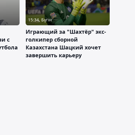
15:34, Бүгін
Играющий за "Шахтёр" экс-
зи с
голкипер сборной
утбола
Казахстана Шацкий хочет
завершить карьеру