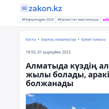
#Референдум-2026
#Қазақстан мақтанышы
Басты
Барлық жаңалықтар
Қоғам тынысы
18:55, 01 қыркүйек 2023
Алматыда күздің а
жылы болады, арак
болжанады