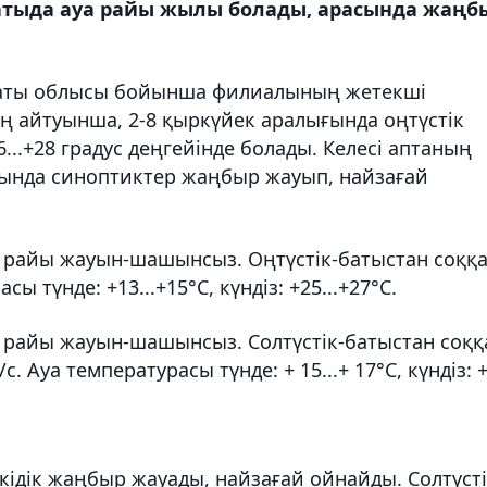
атыда ауа райы жылы болады, арасында жаңб
маты облысы бойынша филиалының жетекші
ң айтуынша, 2-8 қыркүйек аралығында оңтүстік
...+28 градус деңгейінде болады. Келесі аптаның
ңында синоптиктер жаңбыр жауып, найзағай
н райы жауын-шашынсыз. Оңтүстік-батыстан соққ
сы түнде: +13...+15°С, күндіз: +25...+27°С.
үн райы жауын-шашынсыз. Солтүстік-батыстан соққ
м/с. Ауа температурасы түнде: + 15...+ 17°С, күндіз: 
кідік жаңбыр жауады, найзағай ойнайды. Солтүсті