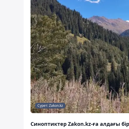
Сурет: Zakon.kz
Синоптиктер Zakon.kz-ға алдағы б