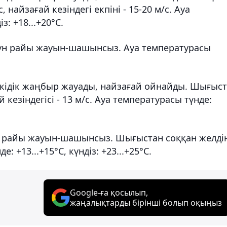
, найзағай кезіндегі екпіні - 15-20 м/с. Ауа
з: +18...+20°С.
күн райы жауын-шашынсыз. Ауа температурасы
ракідік жаңбыр жауады, найзағай ойнайды. Шығыс
й кезіндегісі - 13 м/с. Ауа температурасы түнде:
үн райы жауын-шашынсыз. Шығыстан соққан желді
е: +13...+15°С, күндіз: +23...+25°С.
Google-ға қосылып,
жаңалықтарды бірінші болып оқыңыз