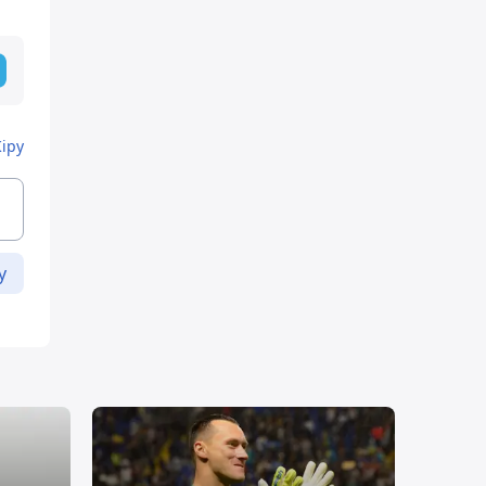
Кіру
у