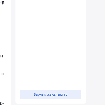
ыр
ан
ан
+
Барлық жаңалықтар
к-