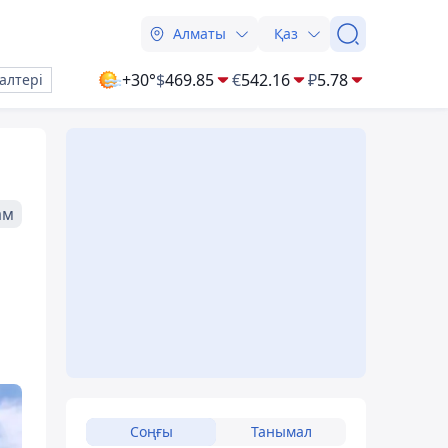
Алматы
Қаз
+30°
$
469.85
€
542.16
₽
5.78
алтері
ам
Соңғы
Танымал