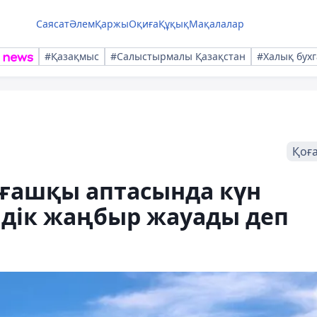
Саясат
Әлем
Қаржы
Оқиға
Құқық
Мақалалар
#Қазақмыс
#Салыстырмалы Қазақстан
#Халық бухг
Қоғ
лғашқы аптасында күн
ідік жаңбыр жауады деп