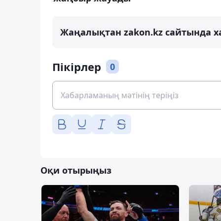
Жаңалықтан zakon.kz сайтында х
Пікірлер
0
Оқи отырыңыз