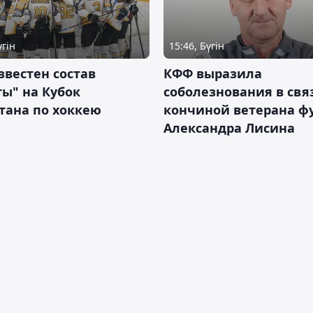
үгін
15:46, Бүгін
звестен состав
КФФ выразила
ы" на Кубок
соболезнования в свя
тана по хоккею
кончиной ветерана ф
Александра Лисина