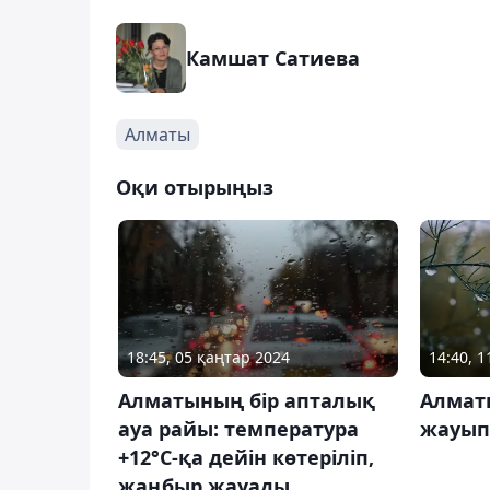
Камшат Сатиева
Алматы
Оқи отырыңыз
18:45, 05 қаңтар 2024
14:40, 
Алматының бір апталық
Алмат
ауа райы: температура
жауып
+12°С-қа дейін көтеріліп,
жаңбыр жауады