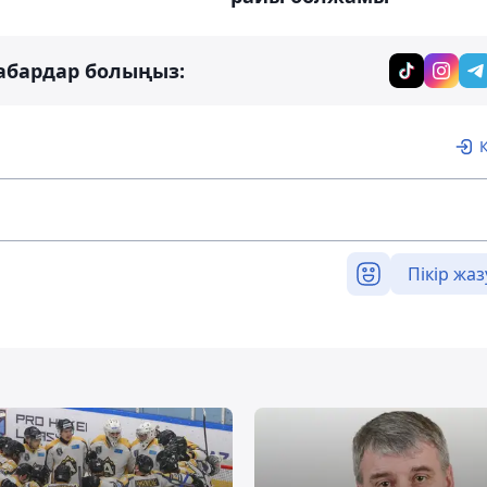
абардар болыңыз:
Пікір жаз