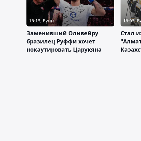
16:13, Бүгін
16:03, Б
Заменивший Оливейру
Стал и
бразилец Руффи хочет
"Алмат
нокаутировать Царукяна
Казахс