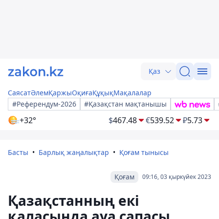
Қаз
Саясат
Әлем
Қаржы
Оқиға
Құқық
Мақалалар
#Референдум-2026
#Қазақстан мақтанышы
+32°
$
467.48
€
539.52
₽
5.73
Басты
Барлық жаңалықтар
Қоғам тынысы
Қоғам
09:16, 03 қыркүйек 2023
Қазақстанның екі
қаласында ауа сапасы