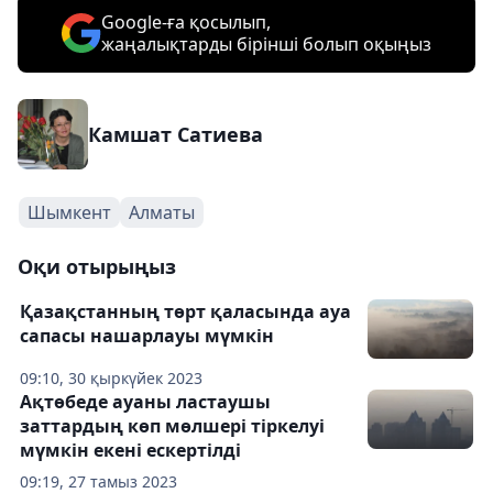
Google-ға қосылып,
жаңалықтарды бірінші болып оқыңыз
Камшат Сатиева
Шымкент
Алматы
Оқи отырыңыз
Қазақстанның төрт қаласында ауа
сапасы нашарлауы мүмкін
09:10, 30 қыркүйек 2023
Ақтөбеде ауаны ластаушы
заттардың көп мөлшері тіркелуі
мүмкін екені ескертілді
09:19, 27 тамыз 2023