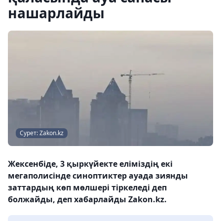
нашарлайды
Сурет: Zakon.kz
Жексенбіде, 3 қыркүйекте еліміздің екі
мегаполисінде синоптиктер ауада зиянды
заттардың көп мөлшері тіркеледі деп
болжайды, деп хабарлайды Zakon.kz.