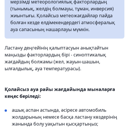
мерзімді метеорологиялық факторлардың
(тынымық, желдің болмауы, тұман, инверсия)
жиынтығы. Қолайсыз метеожағдайлар пайда
болған кезде елдімекендердегі атмосфералық
ауа сапасының нашарлауы мүмкін.
Ластану деңгейінің қалыптасуын анықтайтын
маңызды факторлардың бірі - синоптикалық
жағдайдың болжамы (жел, жауын-шашын,
ылғалдылық, ауа температурасы).
Қолайсыз ауа райы жағдайында мыналарға
кеңес беріледі:
ашық аспан астында, әсіресе автомобиль
жолдарының немесе басқа ластану көздерінің
жанында болу уақытын қысқартыңыз;