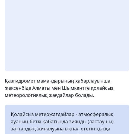
Қазгидромет мамандарының хабарлауынша,
жексенбіде Алматы мен Шымкентте қолайсыз
метеорологиялық жағдайлар болады.
Қолайсыз метеожағдайлар - атмосфералық
ауаның беткі қабатында зиянды (ластаушы)
заттардың жиналуына ықпал ететін қысқа