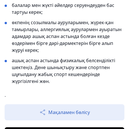
балалар мен жүкті әйелдер серуендеуден бас
тартуы керек;
өкпенің созылмалы ауруларымен, жүрек-қан
тамырлары, аллергиялық аурулармен ауыратын
адамдар ашық аспан астында болған кезде
өздерімен бірге дәрі-дәрмектерін бірге алып
жүруі керек;
ашық аспан астында физикалық белсенділікті
шектеңіз. Дене шынықтыру және спортпен
шұғылдану жабық спорт кешендерінде
жүргізілгені жөн.
.
Мақаламен бөлісу